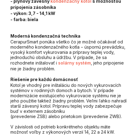
- plynový závesný
kondenzačný kotol
s možnosťou
pripojenia zásobníka
- výkon:
3,7 - 14,1 kW
- farba:
biela
Moderná kondenzačná technika
CerapurSmart ponúka všetko čo je možné očakávať od
moderného kondenzačného kotla − úspornú prevádzku,
vysoký komfort vykurovania a prípravy teplej vody,
jednoduchú obsluhu a údržbu. V prípade, že sa
rozhodnete inštalovať i
solárny systém
, jeho pripojenie
nie je žiadny problém.
Riešenie pre každú domácnosť
Kotol je vhodný pre inštaláciu do nových vykurovacích
systémov v rodinných domoch a bytoch. V prípade
modernizácie existujúceho vykurovacie systému nie je
jeho použitie taktiež žiadny problém. Veľmi ľahko nahradí
starší závesný kotol. Prípravu teplej vody zabezpečuje
buď v externem zásobníku
(prevedenie ZSB) alebo prietokom (prevedenie ZWB).
V závislosti od potrieb konkrétneho objektu máte
možnosť voľby z výkonových verzií 14, 22 a 24 kW.