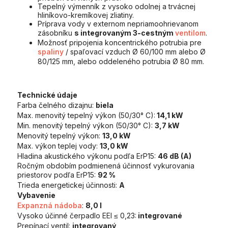
Tepelný výmenník z vysoko odolnej a trvácnej
hliníkovo-kremíkovej zliatiny.
Príprava vody v externom nepriamoohrievanom
zásobníku
s integrovaným 3-cestným
ventilom
.
Možnosť pripojenia koncentrického potrubia pre
spaliny
/ spaľovací vzduch Ø 60/100 mm alebo Ø
80/125 mm, alebo oddeleného potrubia Ø 80 mm.
Technické údaje
Farba čelného dizajnu:
biela
Max. menovitý tepelný výkon (50/30° C):
14,1 kW
Min. menovitý tepelný výkon (50/30° C):
3,7 kW
Menovitý tepelný výkon:
13,0 kW
Max. výkon teplej vody:
13,0 kW
Hladina akustického výkonu podľa ErP15:
46 dB (A)
Ročným obdobím podmienená účinnosť vykurovania
priestorov podľa ErP15:
92 %
Trieda energetickej účinnosti:
A
Vybavenie
Expanzná nádoba
:
8,0 l
Vysoko účinné čerpadlo EEI ≤ 0,23:
integrované
Prepínací ventil:
integrovaný