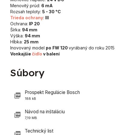
Menovitý prúd:
6 mA
Rozsah teploty:
5 - 30 °C
Trieda ochrany
:
III
Ochrana:
IP 20
Šírka:
94 mm
Výška:
94 mm
Hĺbka:
25 mm
Inovovaný model
po
FW 120
vyrábaný do roku 2015
Vonkajšie
čidlo
v balení
Súbory
Prospekt Regulácie Bosch
188 kB
Návod na inštaláciu
7,19 MB
Technický list