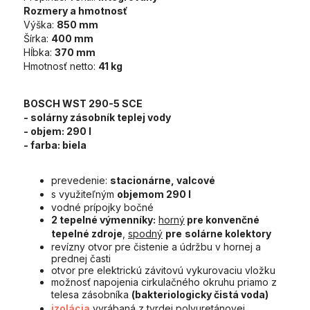
Rozmery a hmotnosť
Výška:
850 mm
Šírka:
400 mm
Hĺbka:
370 mm
Hmotnosť netto:
41 kg
BOSCH WST 290-5 SCE
- solárny zásobník teplej vody
- objem:
290 l
- farba:
biela
prevedenie:
stacionárne, valcové
s využiteľným
objemom 290 l
vodné prípojky bočné
2 tepelné výmenníky:
horný
pre konvenčné
tepelné zdroje
,
spodný
pre
solárne kolektory
revízny otvor pre čistenie a údržbu v hornej a
prednej časti
otvor pre elektrickú závitovú vykurovaciu vložku
možnosť napojenia cirkulačného okruhu priamo z
telesa zásobníka
(bakteriologicky čistá voda)
izolácia
vyrábaná z tvrdej polyuretánovej