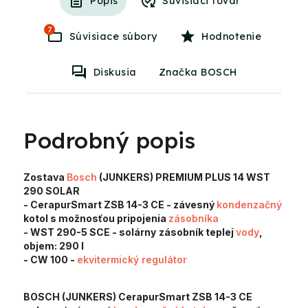
Popis
Súvisiaci tovar
7
Súvisiace súbory
Hodnotenie
Diskusia
Značka BOSCH
Podrobný popis
Zostava
Bosch
(JUNKERS) PREMIUM PLUS 14 WST
290 SOLAR
- CerapurSmart ZSB 14-3 CE
- závesný
kondenzačný
kotol s možnosťou pripojenia
zásobníka
- WST 290-5 SCE
- solárny
zásobník teplej
vody
,
objem:
290 l
- CW 100
-
ekvitermický regulátor
BOSCH (JUNKERS) CerapurSmart ZSB 14-3 CE