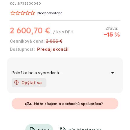
Kód:
8733500040
Neohodnotené
2 600,70 €
/ ks
–15 %
3 066 €
Predaj skončil
Položka bola vypredaná…
Opýtať sa
groups
Máte záujem o obchodnú spoluprácu?