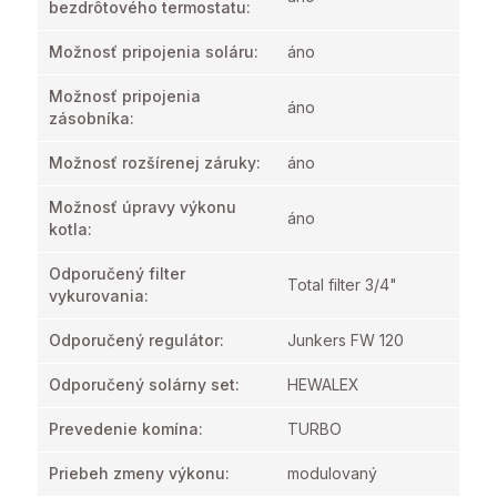
bezdrôtového termostatu
:
Možnosť pripojenia soláru
:
áno
Možnosť pripojenia
áno
zásobníka
:
Možnosť rozšírenej záruky
:
áno
Možnosť úpravy výkonu
áno
kotla
:
Odporučený filter
Total filter 3/4"
vykurovania
:
Odporučený regulátor
:
Junkers FW 120
Odporučený solárny set
:
HEWALEX
Prevedenie komína
:
TURBO
Priebeh zmeny výkonu
:
modulovaný