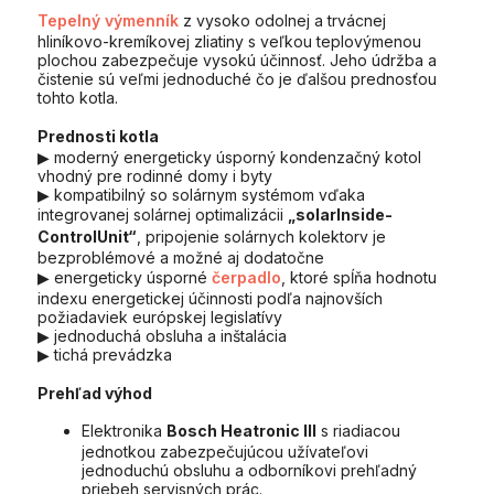
Tepelný výmenník
z vysoko odolnej a trvácnej
hliníkovo-kremíkovej zliatiny s veľkou teplovýmenou
plochou zabezpečuje vysokú účinnosť. Jeho údržba a
čistenie sú veľmi jednoduché čo je ďalšou prednosťou
tohto kotla.
Prednosti kotla
▶ moderný energeticky úsporný kondenzačný kotol
vhodný pre rodinné domy i byty
▶ kompatibilný so solárnym systémom vďaka
integrovanej solárnej optimalizácii
„solarInside-
ControlUnit“
, pripojenie solárnych kolektorv je
bezproblémové a možné aj dodatočne
▶ energeticky úsporné
čerpadlo
, ktoré spĺňa hodnotu
indexu energetickej účinnosti podľa najnovších
požiadaviek európskej legislatívy
▶ jednoduchá obsluha a inštalácia
▶ tichá prevádzka
Prehľad výhod
Elektronika
Bosch Heatronic III
s riadiacou
jednotkou zabezpečujúcou užívateľovi
jednoduchú obsluhu a odborníkovi prehľadný
priebeh servisných prác.