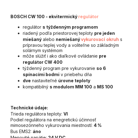
BOSCH CW 100
- ekvitermický
regulátor
regulátor
s týždenným programom
riadený podľa priestorovej teploty
pre jeden
miešaný
alebo
nemiešaný
vykurovací okruh
s
prípravou teplej vody a voliteľne so základným
solárnym systémom
môže slúžiť i ako diaľkové ovládanie
pre
regulátor CW 400
týždenný program pre vykurovanie
so 6
spínacími bodmi
v priebehu dňa
dve
nastaviteľné
úrovne teploty
kompatibilný
s modulom MM 100
a
MS 100
Technické údaje:
Trieda regulátora teploty:
VI
Podiel regulátora na enegretickú účinnosť
mimosezónneho vykurovania miestností:
4 %
Bus EMS2:
áno
Menovité napätie:
24 V DC