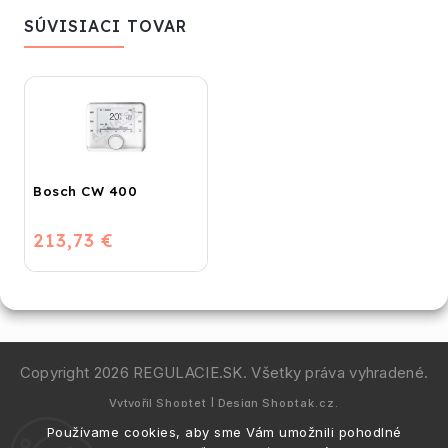
SÚVISIACI TOVAR
Bosch CW 400
213,73 €
Copyright 2026
REGULACIE.SK
. Všetky práva vyhradené.
Vytvořil
Shoptet
| Design
Shoptak.cz.
Používame cookies, aby sme Vám umožnili pohodlné