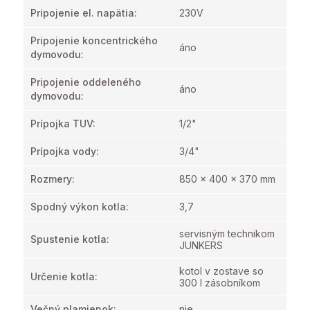
Pripojenie el. napätia
:
230V
Pripojenie koncentrického
áno
dymovodu
:
Pripojenie oddeleného
áno
dymovodu
:
Prípojka TUV
:
1/2"
Prípojka vody
:
3/4"
Rozmery
:
850 x 400 x 370 mm
Spodný výkon kotla
:
3,7
servisným technikom
Spustenie kotla
:
JUNKERS
kotol v zostave so
Určenie kotla
:
300 l zásobníkom
Večný plamienok
:
nie