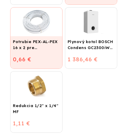
Potrubie PEX-AL-PEX
Plynový kotol BOSCH
16 x 2 pre
Condens GC2300iW
vykurovanie,
24 P - Závesný
0,66 €
1 386,46 €
podlahové kúrenie a
kondenzačný
vodu
vykurovací kotol
Redukcia 1/2" x 1/4"
MF
1,11 €