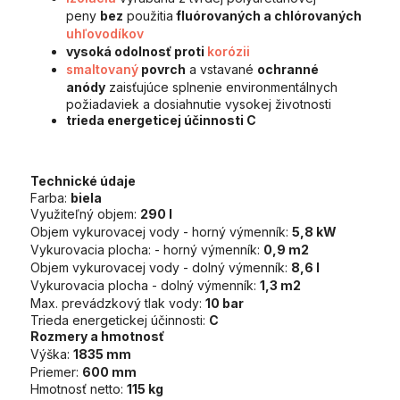
peny
bez
použitia
fluórovaných a chlórovaných
uhľovodíkov
vysoká odolnosť proti
korózii
smaltovaný
povrch
a vstavané
ochranné
anódy
zaisťujúce splnenie environmentálnych
požiadaviek a dosiahnutie vysokej životnosti
trieda energeticej účinnosti C
Technické údaje
Farba:
biela
Využiteľný objem:
290 l
Objem vykurovacej vody - horný výmenník:
5,8 kW
Vykurovacia plocha: - horný výmenník:
0,9 m2
Objem vykurovacej vody - dolný výmenník:
8,6 l
Vykurovacia plocha - dolný výmenník:
1,3 m2
Max. prevádzkový tlak vody:
10 bar
Trieda energetickej účinnosti:
C
Rozmery a hmotnosť
Výška:
1835 mm
Priemer:
600 mm
Hmotnosť netto:
115 kg