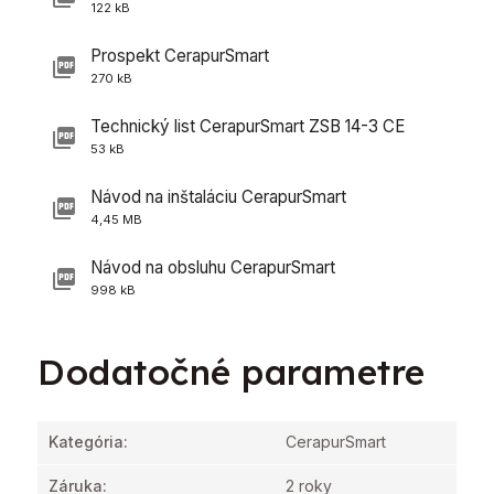
122 kB
Prospekt CerapurSmart
270 kB
Technický list CerapurSmart ZSB 14-3 CE
53 kB
Návod na inštaláciu CerapurSmart
4,45 MB
Návod na obsluhu CerapurSmart
998 kB
Dodatočné parametre
Kategória
:
CerapurSmart
Záruka
:
2 roky