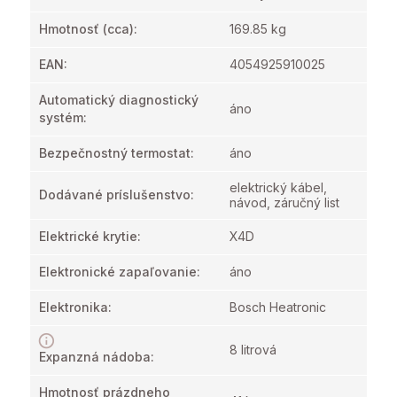
Hmotnosť
(cca):
169.85 kg
EAN
:
4054925910025
Automatický diagnostický
áno
systém
:
Bezpečnostný termostat
:
áno
elektrický kábel,
Dodávané príslušenstvo
:
návod, záručný list
Elektrické krytie
:
X4D
Elektronické zapaľovanie
:
áno
Elektronika
:
Bosch Heatronic
8 litrová
Expanzná nádoba
:
Hmotnosť prázdneho