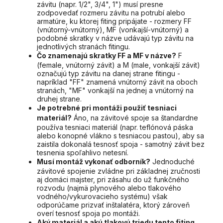
závitu (napr. 1/2", 3/4", 1") musí presne
zodpovedať rozmeru závitu na potrubí alebo
armatúre, ku ktorej fiting pripájate - rozmery FF
(vnútorný-vnútorný), MF (vonkajší-vnútorný) a
podobné skratky v názve udávajú typ závitu na
jednotlivých stranách fitingu.
Čo znamenajú skratky FF a MF v názve?
F
(female, vnútorný závit) a M (male, vonkajší závit)
označujú typ závitu na danej strane fitingu -
napríklad "FF" znamená vnútorný závit na oboch
stranách, "MF" vonkajší na jednej a vnútorný na
druhej strane.
Je potrebné pri montáži použiť tesniaci
materiál?
Áno, na závitové spoje sa štandardne
používa tesniaci materiál (napr. teflónová páska
alebo konopné vlákno s tesniacou pastou), aby sa
zaistila dokonalá tesnosť spoja - samotný závit bez
tesnenia spoľahlivo netesní.
Musí montáž vykonať odborník?
Jednoduché
závitové spojenie zvládne pri základnej zručnosti
aj domáci majster, pri zásahu do už funkčného
rozvodu (najmä plynového alebo tlakového
vodného/vykurovacieho systému) však
odporúčame prizvať inštalatéra, ktorý zároveň
overí tesnosť spoja po montáži.
Aký materiál a akú tlakovú triedu tento fiting