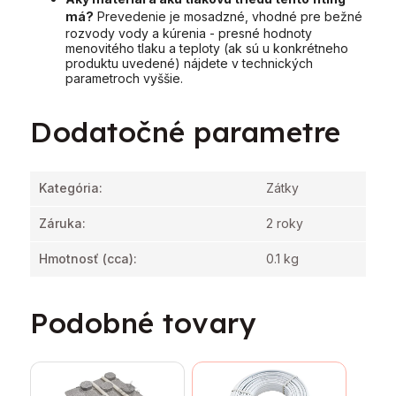
má?
Prevedenie je mosadzné, vhodné pre bežné
rozvody vody a kúrenia - presné hodnoty
menovitého tlaku a teploty (ak sú u konkrétneho
produktu uvedené) nájdete v technických
parametroch vyššie.
Dodatočné parametre
Kategória
:
Zátky
Záruka
:
2 roky
Hmotnosť
(cca):
0.1 kg
Podobné tovary