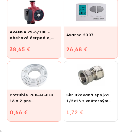
AVANSA 25-6/180 -
Avansa 2007
obehové čerpadlo,
pripojovací závit 6/4"
38,65 €
26,68 €
Potrubie PEX-AL-PEX
Skrutkovaná spojka
16 x 2 pre
1/2x16 s vnútorným
vykurovanie,
závitom
0,66 €
1,72 €
podlahové kúrenie a
vodu