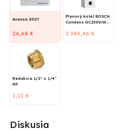
Plynový kotol BOSCH
Avansa 2007
Condens GC2300iW
24 P - Závesný
26,68 €
1 386,46 €
kondenzačný
vykurovací kotol
Redukcia 1/2" x 1/4"
MF
1,11 €
Diskusia