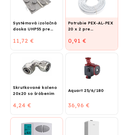
Systémová izolačná
Potrubie PEX-AL-PEX
doska UHP55 pre
20 x 2 pre
podlahové kúrenie
vykurovanie,
11,72 €
0,91 €
(STIROTERMAL
podlahové kúrenie a
BASIC)
vodu
Skrutkované koleno
Aquart 25/6/180
20x20 so šróbením
4,24 €
36,96 €