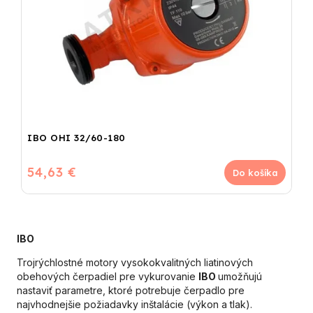
IBO OHI 32/60-180
54,63 €
Do košíka
IBO
Trojrýchlostné motory vysokokvalitných liatinových
obehových čerpadiel pre vykurovanie
IBO
umožňujú
nastaviť parametre, ktoré potrebuje čerpadlo pre
najvhodnejšie požiadavky inštalácie (výkon a tlak).