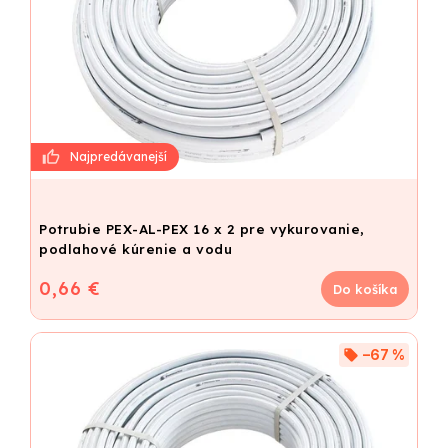
Potrubie PEX-AL-PEX 16 x 2 pre vykurovanie,
podlahové kúrenie a vodu
0,66 €
Do košíka
–67 %