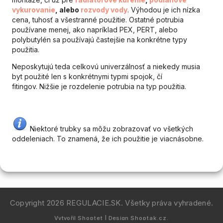
vykurovanie
, alebo
rozvody vody
. Výhodou je ich nízka
cena, tuhosť a všestranné použitie. Ostatné potrubia
používane menej, ako napríklad PEX, PERT, alebo
polybutylén sa používajú častejšie na konkrétne typy
použitia.
Neposkytujú teda celkovú univerzálnosť a niekedy musia
byt použité len s konkrétnymi typmi spojok, čí
fitingov. Nižšie je rozdelenie potrubia na typ použitia.
Niektoré trubky sa môžu zobrazovať vo všetkých
oddeleniach. To znamená, že ich použitie je viacnásobne.
Copyright 2026
REGULACIE.SK
. Všetky práva vyhradené.
Vytvořil
Shoptet
| Design
Shoptak.cz.