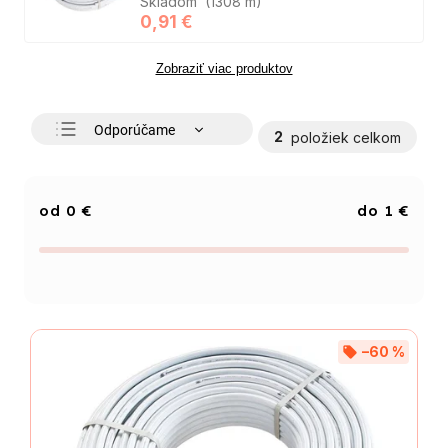
Skladom
(1308 m)
0,91 €
Zobraziť viac produktov
Odporúčame
2
položiek celkom
Najlacnejšie
Najdrahšie
0
€
1
€
Najpredávanejšie
Abecedne
–60 %