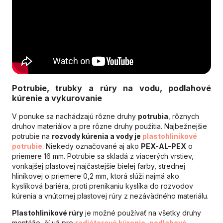
Potrubie, trubky a rúry na vodu, podlahové
kúrenie a vykurovanie
V ponuke sa nachádzajú rôzne druhy
potrubia
, rôznych
druhov materiálov a pre rôzne druhy použitia. Najbežnejšie
potrubie na
rozvody kúrenia a vody je
plastohlinikové
potrubie
. Niekedy označované aj ako
PEX-AL-PEX
o
priemere 16 mm. Potrubie sa skladá z viacerých vrstiev,
vonkajšej plastovej najčastejšie bielej farby, strednej
hliníkovej o priemere 0,2 mm, ktorá slúži najmä ako
kyslíková bariéra, proti prenikaniu kyslíka do rozvodov
kúrenia a vnútornej plastovej rúry z nezávädného materiálu.
Plastohlinikové rúry
je možné používať na všetky druhy
montáže, čí už pre
radiátorové kúrenie
,
podlahové