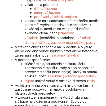
nesprávne:
vyrovnávacia pamäť
v tlačiarni a podobne:
tlačová kazeta
tonerová kazeta
podávací zásobník papiera
zariadenie na skladovanie informačného média,
ktoré má zvyčajne podávací mechanizmus
zavádzajúci médium na vstup príslušného
akčného člena, napr.
pamäťový
zásobník
(cédéčiek a podobne),
zásobník
diernych štítkov
,
zásobník magnetickej pásky
v stavebníctve: zariadenia na ukladanie a plynulý
alebo cyklický odber sypkých hmôt alebo betónovej
zmesi na stavbe, pozri
zásobník (stavba)
v poľnohospodárstve:
súčasť stroja/zariadenia na akumuláciu
zberaného materiálu úrody alebo naopak na
prevoz materiálu (napr. hnoja), ktorý sa potom
aplikuje, pozri
zásobník (poľnohospodárstvo)
sýpka
(najmä veľká v prístave či továrni);
silo
vo filatelii: kniha obsahujúca tuhé listy s pásikmi na
zasúvanie poštových známok a obdobných
filatelistických predmetov
v zbrojárstve: zariadenie v niektorých zbraniach
slúžiace na uloženie a podávanie nábojov do
nábojiska, synonymum: zásobník nábojov,