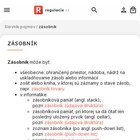
Slovník pojmov
/
zásobník
ZÁSOBNÍK
Zásobník
môže byť:
všeobecne: ohraničený priestor, nádoba, nádrž na
uskladňovanie zásob alebo informácií
zošit alebo kniha, v ktorej sú záznamy o stave zásob,
napr.
zásobník tovaru
v informatike:
zásobníková pamäť (angl. stack),
pozri
zásobník (údajová štruktúra)
zásobníková pamäť, pri ktorej sa dá čítať len
posledný uložený prvok (angl. cellar),
pozri
zásobník (údajová štruktúra)
zoznam zásobníka (po angl. push-down list),
pozri
zásobník (push-down list)