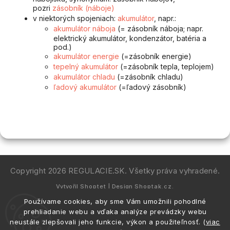
pozri
zásobník (náboje)
v niektorých spojeniach:
akumulátor
, napr.:
akumulátor náboja
(= zásobník náboja; napr.
elektrický akumulátor, kondenzátor, batéria a
pod.)
akumulátor energie
(=zásobník energie)
tepelný akumulátor
(=zásobník tepla, teplojem)
akumulátor chladu
(=zásobník chladu)
ľadový akumulátor
(=ľadový zásobník)
Copyright 2026
REGULACIE.SK
. Všetky práva vyhradené.
Vytvořil
Shoptet
| Design
Shoptak.cz.
Používame cookies, aby sme Vám umožnili pohodlné
prehliadanie webu a vďaka analýze prevádzky webu
neustále zlepšovali jeho funkcie, výkon a použiteľnosť. (
viac