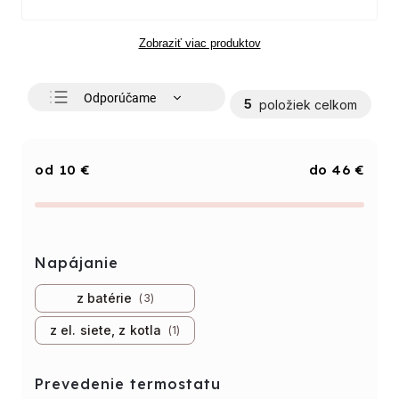
Zobraziť viac produktov
Odporúčame
5
položiek celkom
Najlacnejšie
Najdrahšie
10
€
46
€
Najpredávanejšie
Abecedne
Napájanie
z batérie
3
z el. siete, z kotla
1
Prevedenie termostatu