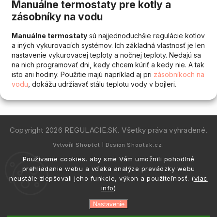
Manuálne termostaty pre kotly a
zásobníky na vodu
Manuálne termostaty
sú najjednoduchšie regulácie kotlov
a iných vykurovacích systémov. Ich základná vlastnosť je len
nastavenie vykurovacej teploty a nočnej teploty. Nedajú sa
na nich programovať dni, kedy chcem kúriť a kedy nie. A tak
isto ani hodiny. Použitie majú napríklad aj pri
zásobníkoch na
vodu
, dokážu udržiavať stálu teplotu vody v bojleri.
Copyright 2026
REGULACIE.SK
. Všetky práva vyhradené.
Vytvořil
Shoptet
| Design
Shoptak.cz.
Používame cookies, aby sme Vám umožnili pohodlné
prehliadanie webu a vďaka analýze prevádzky webu
neustále zlepšovali jeho funkcie, výkon a použiteľnosť. (
viac
info
)
Nastavenie