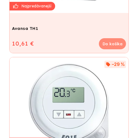
Avansa TH1
10,61 €
Do košíka
–29 %