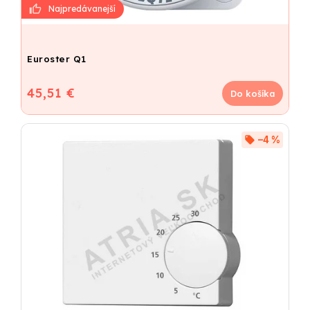
Euroster Q1
45,51 €
Do košíka
–4 %