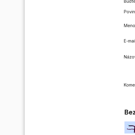
Buďte
Povin
Men
E-mai
Názo
Kome
Bez