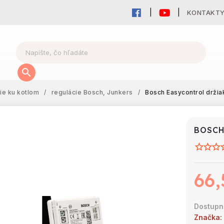
KONTAKT
cie ku kotlom
/
regulácie Bosch, Junkers
/
Bosch Easycontrol držia
BOSCH
66,
Značka: