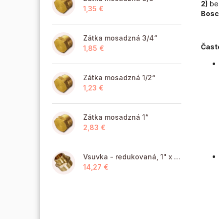
2)
bez
1,35 €
Bosc
Zátka mosadzná 3/4“
Čast
1,85 €
Zátka mosadzná 1/2“
1,23 €
Zátka mosadzná 1“
2,83 €
Vsuvka - redukovaná, 1" x 6/4" MM
14,27 €