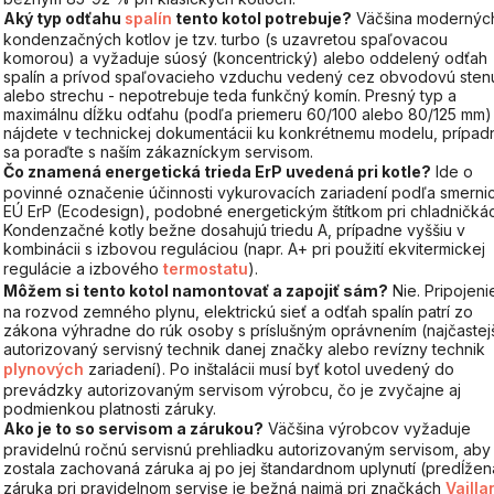
Aký typ odťahu
spalín
tento kotol potrebuje?
Väčšina modernýc
kondenzačných kotlov je tzv. turbo (s uzavretou spaľovacou
komorou) a vyžaduje súosý (koncentrický) alebo oddelený odťah
spalín a prívod spaľovacieho vzduchu vedený cez obvodovú sten
alebo strechu - nepotrebuje teda funkčný komín. Presný typ a
maximálnu dĺžku odťahu (podľa priemeru 60/100 alebo 80/125 mm)
nájdete v technickej dokumentácii ku konkrétnemu modelu, prípad
sa poraďte s naším zákazníckym servisom.
Čo znamená energetická trieda ErP uvedená pri kotle?
Ide o
povinné označenie účinnosti vykurovacích zariadení podľa smerni
EÚ ErP (Ecodesign), podobné energetickým štítkom pri chladničká
Kondenzačné kotly bežne dosahujú triedu A, prípadne vyššiu v
kombinácii s izbovou reguláciou (napr. A+ pri použití ekvitermickej
regulácie a izbového
termostatu
).
Môžem si tento kotol namontovať a zapojiť sám?
Nie. Pripojeni
na rozvod zemného plynu, elektrickú sieť a odťah spalín patrí zo
zákona výhradne do rúk osoby s príslušným oprávnením (najčastej
autorizovaný servisný technik danej značky alebo revízny technik
plynových
zariadení). Po inštalácii musí byť kotol uvedený do
prevádzky autorizovaným servisom výrobcu, čo je zvyčajne aj
podmienkou platnosti záruky.
Ako je to so servisom a zárukou?
Väčšina výrobcov vyžaduje
pravidelnú ročnú servisnú prehliadku autorizovaným servisom, aby
zostala zachovaná záruka aj po jej štandardnom uplynutí (predĺžen
záruka pri pravidelnom servise je bežná najmä pri značkách
Vailla