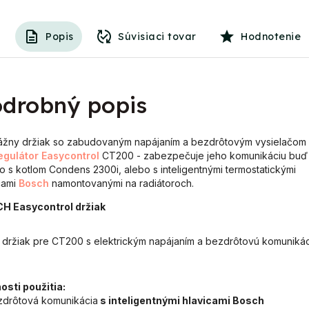
Popis
Súvisiaci tovar
Hodnotenie
drobný popis
žny držiak so zabudovaným napájaním a bezdrôtovým vysielačom
egulátor
Easycontrol
CT200 - zabezpečuje jeho komunikáciu buď
o s kotlom Condens 2300i, alebo s inteligentnými termostatickými
cami
Bosch
namontovanými na radiátoroch.
H Easycontrol držiak
držiak pre CT200 s elektrickým napájaním a bezdrôtovú komunikác
sti použitia:
drôtová komunikácia
s inteligentnými hlavicami Bosch