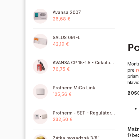
Avansa 2007
26,68 €
SALUS 091FL
Po
42,19 €
AVANSA CP 15-1.5 - Cirkulačné čerpadlo TÚV pre pitnú vodu
Montá
76,75 €
pre
r
priam
hlavi
Protherm MiGo Link
BOSC
125,56 €
Protherm - SET - Regulátor MiGo Select + brána MiGo Link
232,50 €
Možno
1)
bez
Zátka mosadzná 3/8“