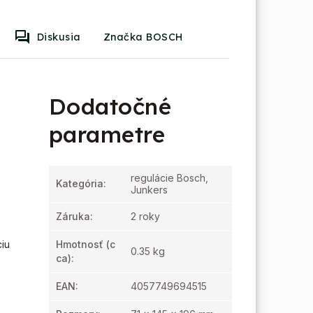
Diskusia
Značka BOSCH
Dodatočné
parametre
regulácie Bosch,
Kategória
:
Junkers
Záruka
:
2 roky
iu
Hmotnosť
(c
0.35 kg
ca):
EAN
:
4057749694515