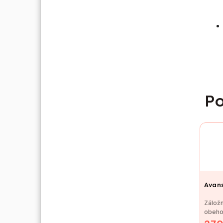
Po
Avan
Záložn
obeho
Avans