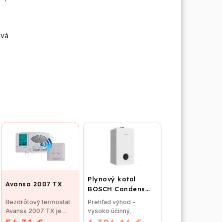
ová
Plynový kotol
Avansa 2007 TX
BOSCH Condens
GC2300iW 24 P -
Bezdrôtový termostat
Prehľad výhod -
Závesný
Avansa 2007 TX je
vysoko účinný,
kondenzačný
vhodný na reguláciu
priestorovo úsporný -