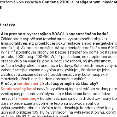
drôtová komunikácia
s Condens 2300i a inteligentnými hlavica
h
é otázky
Ako presne si vybrať výkon BOSCH kondenzačného kotla?
Základom je vypočítaná tepelná strata vykurovaného objektu
(najspoľahlivejšie z projektovej dokumentácie alebo energetickéh
certifikátu). Ak projekt nemáte, dá sa orientačne počítať s cca 60-1
W na m² podlahovej plochy pri bežne zateplenom dome postave
po roku 2000, resp. 100-150 W/m² pri staršom, nezateplenom dome
presné číslo sa však líši podľa počtu poschodí, výšky miestností,
počtu a kvality okien a orientácie budovy. Kotol predimenzovaný n
výkon častejšie zapína a vypína (tzv. cykluje), čo skracuje jeho
životnosť a znižuje účinnosť; poddimenzovaný kotol naopak v
mrazivých dňoch nestíha dom dostatočne vykúriť.
Prečo je
kondenzačný
kotol úspornejší než klasický?
Kondenzačný kotol
navyše využíva aj teplo skryté vo vodnej par
vznikajúcej pri spaľovaní plynu - tá v klasickom kotle odchádza
nevyužitá
komínom
, v kondenzačnom sa ochladí pod tzv. rosný bo
para skondenzuje a uvoľnené teplo sa odovzdá späť do
vykurovacieho okruhu. Vďaka tomu dosahujú kondenzačné kotly
účinnosť približne 105-110 % vzhľadom na výhrevnosť plynu, oproti
bežným 85-92 % pri klasických kotloch.