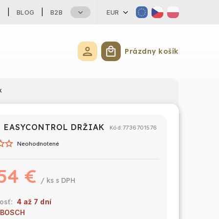
Y
BLOG
B2B
EUR
Prázdny košík
Nákupný košík
k
 EASYCONTROL DRŽIAK
Kód:
7736701576
Neohodnotené
54 €
/ ks
4 až 7 dní
BOSCH