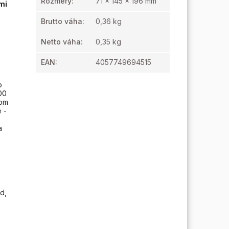
Rozmery
:
71 x 145 x 196 mm
mi
Brutto váha
:
0,36 kg
Netto váha
:
0,35 kg
EAN
:
4057749694515
o
00
nom
 -
a
e
d,