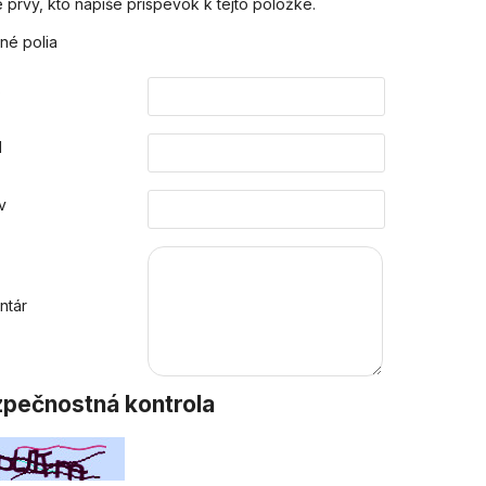
 prvý, kto napíše príspevok k tejto položke.
né polia
o
l
v
ntár
pečnostná kontrola