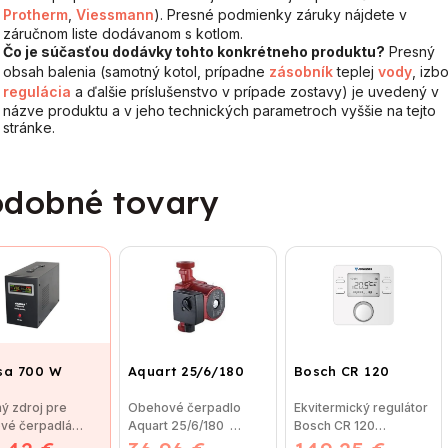
Protherm
,
Viessmann
). Presné podmienky záruky nájdete v
záručnom liste dodávanom s kotlom.
Čo je súčasťou dodávky tohto konkrétneho produktu?
Presný
obsah balenia (samotný kotol, prípadne
zásobník
teplej
vody
, izb
regulácia
a ďalšie príslušenstvo v prípade zostavy) je uvedený v
názve produktu a v jeho technických parametroch vyššie na tejto
stránke.
dobné tovary
sa 700 W
Aquart 25/6/180
Bosch CR 120
ý zdroj pre
Obehové čerpadlo
Ekvitermický regulátor
vé čerpadlá
Aquart 25/6/180
Bosch CR 120
a 700 W
Obehové čerpadlo
(Regulátor CR 120 je