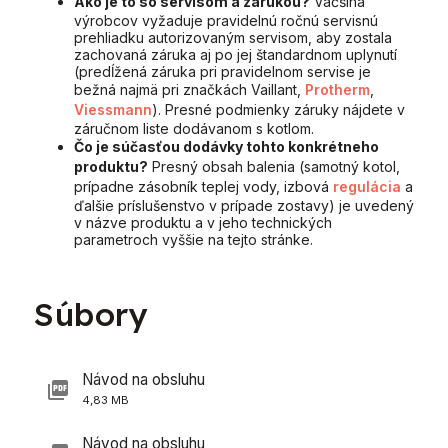
Ako je to so servisom a zárukou?
Väčšina
výrobcov vyžaduje pravidelnú ročnú servisnú
prehliadku autorizovaným servisom, aby zostala
zachovaná záruka aj po jej štandardnom uplynutí
(predĺžená záruka pri pravidelnom servise je
bežná najmä pri značkách Vaillant,
Protherm
,
Viessmann
). Presné podmienky záruky nájdete v
záručnom liste dodávanom s kotlom.
Čo je súčasťou dodávky tohto konkrétneho
produktu?
Presný obsah balenia (samotný kotol,
prípadne zásobník teplej vody, izbová
regulácia
a
ďalšie príslušenstvo v prípade zostavy) je uvedený
v názve produktu a v jeho technických
parametroch vyššie na tejto stránke.
Súbory
Návod na obsluhu
4,83 MB
Návod na obsluhu