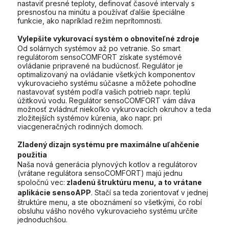
nastaviť presné teploty, definovať časové intervaly s
presnosťou na minútu a používať ďalšie špeciálne
funkcie, ako napríklad režim neprítomnosti.
Vylepšite vykurovací systém o obnoviteľné zdroje
Od solárnych systémov až po vetranie. So smart
regulátorom sensoCOMFORT získate systémové
ovládanie pripravené na budúcnosť. Regulátor je
optimalizovaný na ovládanie všetkých komponentov
vykurovacieho systému súčasne a môžete pohodlne
nastavovať systém podľa vašich potrieb napr. teplú
úžitkovú vodu. Regulátor sensoCOMFORT vám dáva
možnosť zvládnuť niekoľko vykurovacích okruhov a teda
zložitejších systémov kúrenia, ako napr. pri
viacgeneračných rodinných domoch.
Zladený dizajn systému pre maximálne uľahčenie
použitia
Naša nová generácia plynových kotlov a regulátorov
(vrátane regulátora sensoCOMFORT) majú jednu
spoločnú vec:
zladenú štruktúru menu, a to vrátane
aplikácie sensoAPP
. Stačí sa teda zorientovať v jednej
štruktúre menu, a ste oboznámení so všetkými, čo robí
obsluhu vášho nového vykurovacieho systému určite
jednoduchšou.