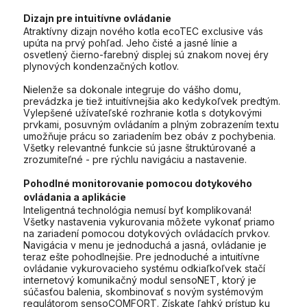
Dizajn pre intuitívne ovládanie
Atraktívny dizajn nového kotla ecoTEC exclusive vás
upúta na prvý pohľad. Jeho čisté a jasné línie a
osvetlený čierno-farebný displej sú znakom novej éry
plynových kondenzačných kotlov.
Nielenže sa dokonale integruje do vášho domu,
prevádzka je tiež intuitívnejšia ako kedykoľvek predtým.
Vylepšené užívateľské rozhranie kotla s dotykovými
prvkami, posuvným ovládaním a plným zobrazením textu
umožňuje prácu so zariadením bez obáv z pochybenia.
Všetky relevantné funkcie sú jasne štruktúrované a
zrozumiteľné - pre rýchlu navigáciu a nastavenie.
Pohodlné monitorovanie pomocou dotykového
ovládania a aplikácie
Inteligentná technológia nemusí byť komplikovaná!
Všetky nastavenia vykurovania môžete vykonať priamo
na zariadení pomocou dotykových ovládacích prvkov.
Navigácia v menu je jednoduchá a jasná, ovládanie je
teraz ešte pohodlnejšie. Pre jednoduché a intuitívne
ovládanie vykurovacieho systému odkiaľkoľvek stačí
internetový komunikačný modul sensoNET, ktorý je
súčasťou balenia, skombinovať s novým systémovým
regulátorom sensoCOMFORT. Získate ľahký prístup ku