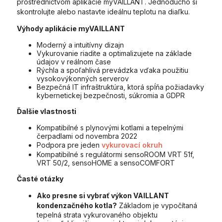
prostredníctvom aplikácie myVAILLANT. Jednoducho si
skontrolujte alebo nastavte ideálnu teplotu na diaľku.
Výhody aplikácie myVAILLANT
Moderný a intuitívny dizajn
Vykurovanie riadite a optimalizujete na základe
údajov v reálnom čase
Rýchla a spoľahlivá prevádzka vďaka použitiu
vysokovýkonných serverov
Bezpečná IT infraštruktúra, ktorá spĺňa požiadavky
kybernetickej bezpečnosti, súkromia a GDPR
Ďalšie vlastnosti
Kompatibilné s plynovými kotlami a tepelnými
čerpadlami od novembra 2022
Podpora pre jeden
vykurovací okruh
Kompatibilné s regulátormi sensoROOM VRT 51f,
VRT 50/2, sensoHOME a sensoCOMFORT
Časté otázky
Ako presne si vybrať výkon VAILLANT
kondenzačného kotla?
Základom je vypočítaná
tepelná strata vykurovaného objektu