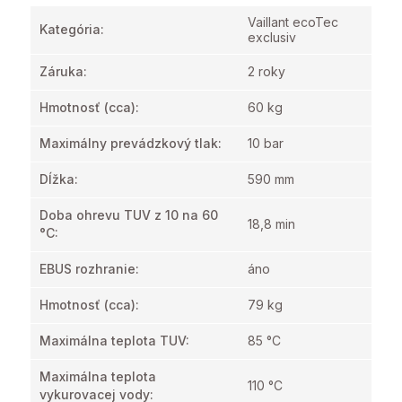
Vaillant ecoTec
Kategória
:
exclusiv
Záruka
:
2 roky
Hmotnosť
(cca):
60 kg
Maximálny prevádzkový tlak
:
10 bar
Dĺžka
:
590 mm
Doba ohrevu TUV z 10 na 60
18,8 min
°C
:
EBUS rozhranie
:
áno
Hmotnosť
(cca):
79 kg
Maximálna teplota TUV
:
85 °C
Maximálna teplota
110 °C
vykurovacej vody
: