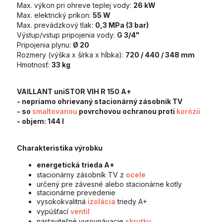
Max. výkon pri ohreve teplej vody:
26 kW
Max. elektrický príkon:
55 W
Max. prevádzkový tlak:
0,3 MPa (3 bar)
Výstup/vstup pripojenia vody:
G 3/4"
Pripojenia plynu:
Ø 20
Rozmery (výška x šírka x hĺbka):
720 / 440 / 348 mm
Hmotnosť:
33 kg
VAILLANT uniSTOR VIH R 150 A+
- nepriamo ohrievaný stacionárný zásobník TV
- so
smaltovanou
povrchovou ochranou proti
korózii
- objem:
144 l
Charakteristika výrobku
energetická trieda A+
stacionárny zásobník TV z
ocele
určený pre závesné alebo stacionárne kotly
stacionárne prevedenie
vysokokvalitná
izolácia
triedy A+
vypúšťací
ventil
nastaviteľné vyrovnávacie
skrutky