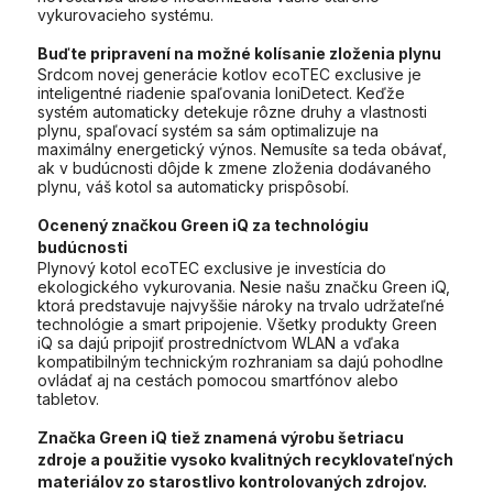
vykurovacieho systému.
Buďte pripravení na možné kolísanie zloženia plynu
Srdcom novej generácie kotlov ecoTEC exclusive je
inteligentné riadenie spaľovania IoniDetect. Keďže
systém automaticky detekuje rôzne druhy a vlastnosti
plynu, spaľovací systém sa sám optimalizuje na
maximálny energetický výnos. Nemusíte sa teda obávať,
ak v budúcnosti dôjde k zmene zloženia dodávaného
plynu, váš kotol sa automaticky prispôsobí.
Ocenený značkou Green iQ za technológiu
budúcnosti
Plynový kotol ecoTEC exclusive je investícia do
ekologického vykurovania. Nesie našu značku Green iQ,
ktorá predstavuje najvyššie nároky na trvalo udržateľné
technológie a smart pripojenie. Všetky produkty Green
iQ sa dajú pripojiť prostredníctvom WLAN a vďaka
kompatibilným technickým rozhraniam sa dajú pohodlne
ovládať aj na cestách pomocou smartfónov alebo
tabletov.
Značka Green iQ tiež znamená výrobu šetriacu
zdroje a použitie vysoko kvalitných recyklovateľných
materiálov zo starostlivo kontrolovaných zdrojov.