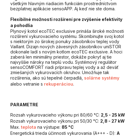
všetkým hlavným riadiacim funkciám prostredníctvom
bezplatnej aplikácie sensoAPP. Aj keď nie ste doma.
Flexibilné možnosti rozšírení pre zvýšenie efektivity
a pohodlia
Plynový kotol ecoTEC exclusive prináša široké možnosti
rozšírení vykurovacieho systému. Skombinujte svoj kotol
s niektorým zo širokej ponuky zásobníkov teplej vody
Vaillant. Dizajn nových závesných zásobníkov uniSTOR
dokonale ladí s novým kotlom ecoTEC exclusive. A hoci
zaberá len minimálny priestor, dokáže pokryť aj tie
najvyššie nároky na teplú vodu. Systémový regulátor
sensoCOMFORT riadi prípravu teplej vody a až deväť
zmiešaných vykurovacích okruhov. Umožňuje tak
rozšírenia, ako sú tepelné čerpadlá,
solárne systémy
alebo vetranie s
rekuperáciou
.
PARAMETRE
Rozsah vykurovacieho výkonu pri 80/60 °C:
2,5 - 25 kW
Rozsah vykurovacieho výkonu pri 50/30 °C:
2,8 - 27 kW
Max.
teplota
na výstupe:
85 °C
Energetická trieda účinnosti vykurovania (A+++ - D):
A