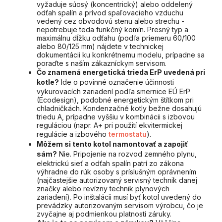
vyžaduje súosý (koncentrický) alebo oddelený
odťah spalín a prívod spaľovacieho vzduchu
vedený cez obvodovú stenu alebo strechu -
nepotrebuje teda funkčný komín. Presný typ a
maximálnu dĺžku odťahu (podľa priemeru 60/100
alebo 80/125 mm) nájdete v technickej
dokumentácii ku konkrétnemu modelu, prípadne sa
poraďte s naším zákazníckym servisom.
Čo znamená energetická trieda ErP uvedená pri
kotle?
Ide o povinné označenie účinnosti
vykurovacích zariadení podľa smernice EÚ ErP
(Ecodesign), podobné energetickým štítkom pri
chladničkách. Kondenzačné kotly bežne dosahujú
triedu A, prípadne vyššiu v kombinácii s izbovou
reguláciou (napr. A+ pri použití ekvitermickej
regulácie a izbového
termostatu
).
Môžem si tento kotol namontovať a zapojiť
sám?
Nie. Pripojenie na rozvod zemného plynu,
elektrickú sieť a odťah spalín patrí zo zákona
výhradne do rúk osoby s príslušným oprávnením
(najčastejšie autorizovaný servisný technik danej
značky alebo revízny technik plynových
zariadení). Po inštalácii musí byť kotol uvedený do
prevádzky autorizovaným servisom výrobcu, čo je
zvyčajne aj podmienkou platnosti záruky.