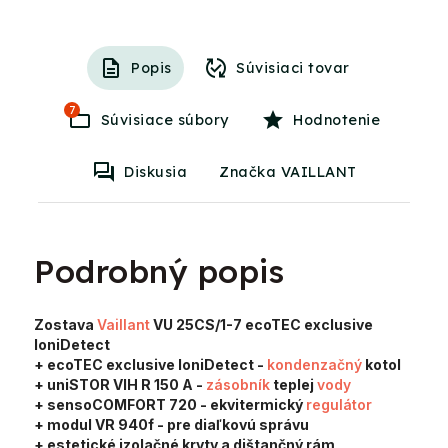
Popis
Súvisiaci tovar
7
Súvisiace súbory
Hodnotenie
Diskusia
Značka VAILLANT
Podrobný popis
Zostava
Vaillant
VU 25CS/1-7 ecoTEC exclusive
IoniDetect
+ ecoTEC exclusive IoniDetect
-
kondenzačný
kotol
+ uniSTOR VIH R 150 A
-
zásobník
teplej
vody
+ sensoCOMFORT 720
- ekvitermický
regulátor
+ modul VR 940f -
pre diaľkovú správu
+ estetické izolačné kryty a dištančný rám