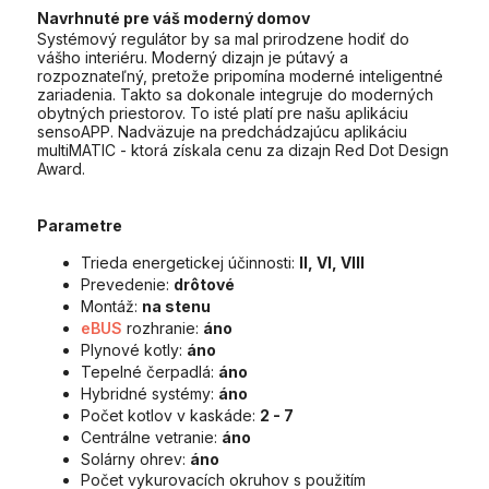
Navrhnuté pre váš moderný domov
Systémový regulátor by sa mal prirodzene hodiť do
vášho interiéru. Moderný dizajn je pútavý a
rozpoznateľný, pretože pripomína moderné inteligentné
zariadenia. Takto sa dokonale integruje do moderných
obytných priestorov. To isté platí pre našu aplikáciu
sensoAPP. Nadväzuje na predchádzajúcu aplikáciu
multiMATIC - ktorá získala cenu za dizajn Red Dot Design
Award.
Parametre
Trieda energetickej účinnosti:
II, VI, VIII
Prevedenie:
drôtové
Montáž:
na stenu
eBUS
rozhranie:
áno
Plynové kotly:
áno
Tepelné čerpadlá:
áno
Hybridné systémy:
áno
Počet kotlov v kaskáde:
2 - 7
Centrálne vetranie:
áno
Solárny ohrev:
áno
Počet vykurovacích okruhov s použitím