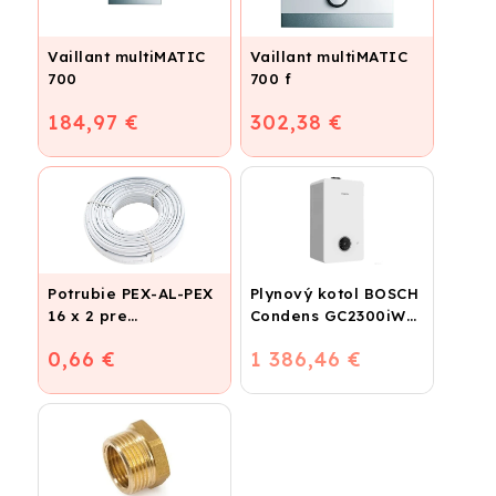
Vaillant multiMATIC
Vaillant multiMATIC
700
700 f
184,97 €
302,38 €
Potrubie PEX-AL-PEX
Plynový kotol BOSCH
16 x 2 pre
Condens GC2300iW
vykurovanie,
24 P - Závesný
0,66 €
1 386,46 €
podlahové kúrenie a
kondenzačný
vodu
vykurovací kotol