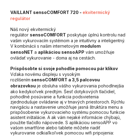
VAILLANT sensoCOMFORT 720
-
ekvitermický
regulátor
Náš nový ekvitermický
regulátor
sensoCOMFORT
poskytuje úplnú kontrolu nad
vašim vykurovacím systémom a je intuitívny a inteligentný.
V kombinácii s našim internetovým
modulom
sensoNET
a
aplikáciou sensoAPP
vám umožňuje
ovládať vykurovanie - doma aj na cestách.
Prispôsobte si svoje pohodlie pomocou pár klikov
Vďaka novému displeju s vysokým
rozlíšením
sensoCOMFORT a 3,5 palcovou
obrazovkou
je obsluha vášho vykurovania pohodlnejšia
ako kedykoľvek predtým. Šesť dotykových tlačidiel,
pohodlné posúvanie a funkcia podsvietenia
zjednodušuje ovládanie aj v tmavých priestoroch. Rýchlu
navigáciu a nastavenie umožňuje jasná štruktúra menu a
prispôsobenie vykurovacieho systému pomocou funkcie
asistent inštalácie. A ak vám nejaké informácie chýbajú,
použite tlačidlo nápovede. S aplikáciou sensoAPP vo
vašom smartfóne alebo tablete môžete riadiť
vykurovanie odkiaľkoľvek pomocou wifi pripojenia: