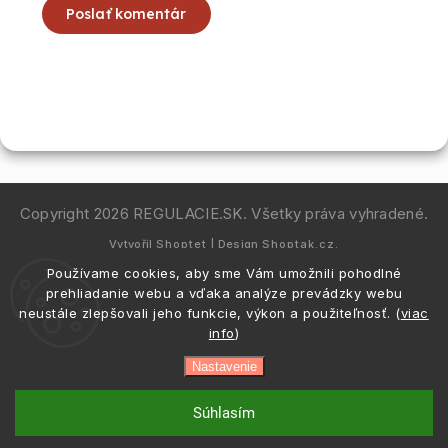
Poslať komentár
Copyright 2026
REGULACIE.SK
. Všetky práva vyhradené.
Vytvořil
Shoptet
| Design
Shoptak.cz.
Používame cookies, aby sme Vám umožnili pohodlné
prehliadanie webu a vďaka analýze prevádzky webu
neustále zlepšovali jeho funkcie, výkon a použiteľnosť. (
viac
info
)
Nastavenie
Súhlasím