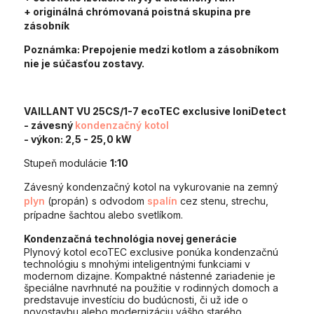
+ originálná chrómovaná poistná skupina pre
zásobník
Poznámka:
Prepojenie medzi kotlom a zásobníkom
nie je súčasťou zostavy.
VAILLANT VU 25CS/1-7 ecoTEC exclusive IoniDetect
- závesný
kondenzačný kotol
- výkon:
2,5 - 25,0 kW
Stupeň modulácie
1:10
Závesný kondenzačný kotol na vykurovanie na zemný
plyn
(propán) s odvodom
spalín
cez stenu, strechu,
prípadne šachtou alebo svetlíkom.
Kondenzačná technológia novej generácie
Plynový kotol ecoTEC exclusive ponúka kondenzačnú
technológiu s mnohými inteligentnými funkciami v
modernom dizajne. Kompaktné nástenné zariadenie je
špeciálne navrhnuté na použitie v rodinných domoch a
predstavuje investíciu do budúcnosti, či už ide o
novostavbu alebo modernizáciu vášho starého