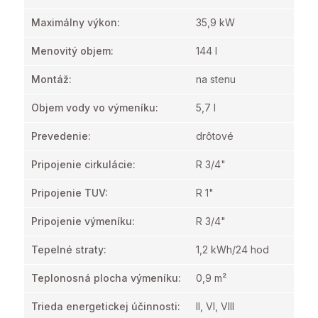
Maximálny výkon
:
35,9 kW
Menovitý objem
:
144 l
Montáž
:
na stenu
Objem vody vo výmeníku
:
5,7 l
Prevedenie
:
drôtové
Pripojenie cirkulácie
:
R 3/4"
Pripojenie TUV
:
R 1"
Pripojenie výmeníku
:
R 3/4"
Tepelné straty
:
1,2 kWh/24 hod
Teplonosná plocha výmeníku
:
0,9 m²
Trieda energetickej účinnosti
:
II, VI, VIII