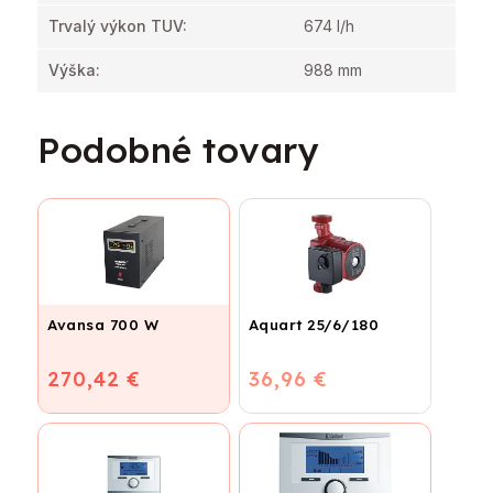
Trvalý výkon TUV
:
674 l/h
Výška
:
988 mm
Podobné tovary
Avansa 700 W
Aquart 25/6/180
270,42 €
36,96 €