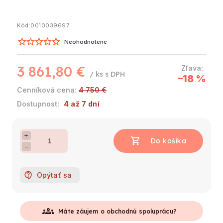
Kód:
0010039697
Neohodnotené
3 861,80 €
/ ks
–18 %
4 750 €
4 až 7 dní
+
−
Opýtať sa
groups
Máte záujem o obchodnú spoluprácu?