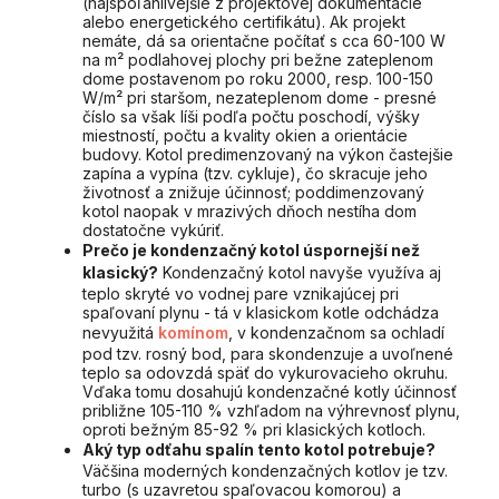
(najspoľahlivejšie z projektovej dokumentácie
alebo energetického certifikátu). Ak projekt
nemáte, dá sa orientačne počítať s cca 60-100 W
na m² podlahovej plochy pri bežne zateplenom
dome postavenom po roku 2000, resp. 100-150
W/m² pri staršom, nezateplenom dome - presné
číslo sa však líši podľa počtu poschodí, výšky
miestností, počtu a kvality okien a orientácie
budovy. Kotol predimenzovaný na výkon častejšie
zapína a vypína (tzv. cykluje), čo skracuje jeho
životnosť a znižuje účinnosť; poddimenzovaný
kotol naopak v mrazivých dňoch nestíha dom
dostatočne vykúriť.
Prečo je kondenzačný kotol úspornejší než
klasický?
Kondenzačný kotol navyše využíva aj
teplo skryté vo vodnej pare vznikajúcej pri
spaľovaní plynu - tá v klasickom kotle odchádza
nevyužitá
komínom
, v kondenzačnom sa ochladí
pod tzv. rosný bod, para skondenzuje a uvoľnené
teplo sa odovzdá späť do vykurovacieho okruhu.
Vďaka tomu dosahujú kondenzačné kotly účinnosť
približne 105-110 % vzhľadom na výhrevnosť plynu,
oproti bežným 85-92 % pri klasických kotloch.
Aký typ odťahu spalín tento kotol potrebuje?
Väčšina moderných kondenzačných kotlov je tzv.
turbo (s uzavretou spaľovacou komorou) a