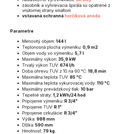
zásobník a vyhrievacia špirála sú opatrené z
vnútornej strany smaltom
vstavaná ochranná
horčíková anóda
Parametre
Menovitý objem:
144 l
Teplonosná plocha výmeníku:
0,9 m2
Objem vody vo výmeníku:
5,7 l
Maximálny výkon:
35,9 kW
Trvalý výkon TUV:
674 l/h
Doba ohrevu TUV z 10 na 60 °C:
18,8 min
Maximálna teplota TUV:
85 °C
Maximálna teplota vykurovacej vody:
110 °C
Maximálny prevádzkový tlak:
10 bar
Tepelné straty:
1,2 kWh/24 hod
Pripojenie výmeníku:
R 3/4"
Pripojenie TUV:
R 1"
Pripojenie cirkulácie:
R 3/4"
Výška:
988 mm
Dĺžka:
590 mm
Hmotnosť:
79 kg