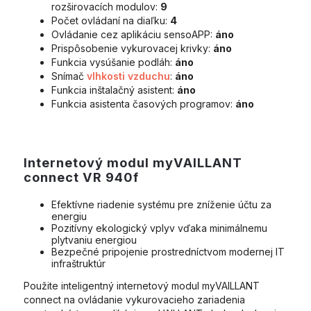
rozširovacích modulov:
9
Počet ovládaní na diaľku:
4
Ovládanie cez aplikáciu sensoAPP:
áno
Prispôsobenie vykurovacej krivky:
áno
Funkcia vysúšanie podláh:
áno
Snímač
vlhkosti vzduchu
:
áno
Funkcia inštalačný asistent:
áno
Funkcia asistenta časových programov:
áno
Internetový modul myVAILLANT
connect VR 940f
Efektívne riadenie systému pre zníženie účtu za
energiu
Pozitívny ekologický vplyv vďaka minimálnemu
plytvaniu energiou
Bezpečné pripojenie prostredníctvom modernej IT
infraštruktúr
Použite inteligentný internetový modul myVAILLANT
connect na ovládanie vykurovacieho zariadenia