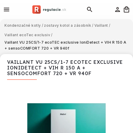
Kondenzačné kotly
/
zostavy kotol a zásobník
/
Vaillant
/
Vaillant ecoTec exclusiv
/
Vaillant VU 25CS/1-7 ecoTEC exclusive IoniDetect + VIH R 150 A
+ sensoCOMFORT 720 + VR 940f
VAILLANT VU 25CS/1-7 ECOTEC EXCLUSIVE
IONIDETECT + VIH R 150 A +
SENSOCOMFORT 720 + VR 940F