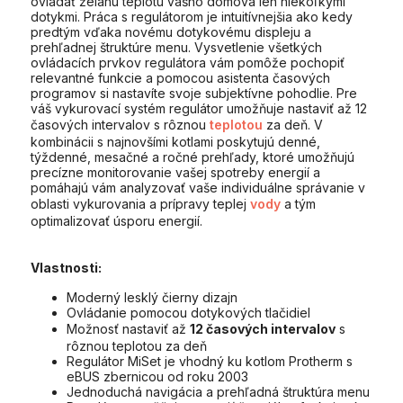
ovládať želanú teplotu vášho domova len niekoľkými
dotykmi. Práca s regulátorom je intuitívnejšia ako kedy
predtým vďaka novému dotykovému displeju a
prehľadnej štruktúre menu. Vysvetlenie všetkých
ovládacích prvkov regulátora vám pomôže pochopiť
relevantné funkcie a pomocou asistenta časových
programov si nastavíte svoje subjektívne pohodlie. Pre
váš vykurovací systém regulátor umožňuje nastaviť až 12
časových intervalov s rôznou
teplotou
za deň. V
kombinácii s najnovšími kotlami poskytujú denné,
týždenné, mesačné a ročné prehľady, ktoré umožňujú
precízne monitorovanie vašej spotreby energií a
pomáhajú vám analyzovať vaše individuálne správanie v
oblasti vykurovania a prípravy teplej
vody
a tým
optimalizovať úsporu energií.
Vlastnosti:
Moderný lesklý čierny dizajn
Ovládanie pomocou dotykových tlačidiel
Možnosť nastaviť až
12 časových intervalov
s
rôznou teplotou za deň
Regulátor MiSet je vhodný ku kotlom Protherm s
eBUS zbernicou od roku 2003
Jednoduchá navigácia a prehľadná štruktúra menu