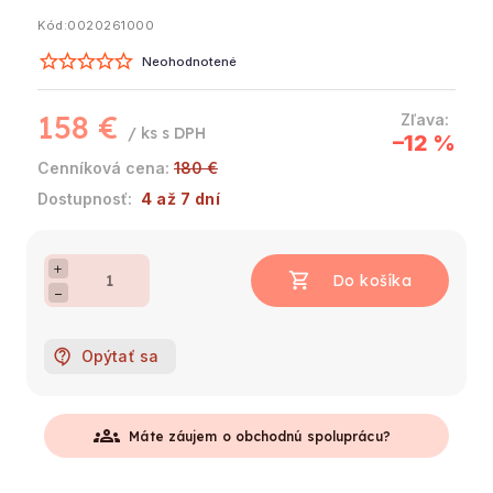
Kód:
0020261000
Neohodnotené
158 €
/ ks
–12 %
180 €
4 až 7 dní
+
−
Opýtať sa
groups
Máte záujem o obchodnú spoluprácu?