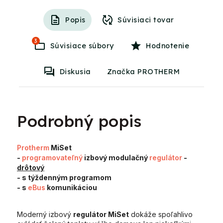
Popis
Súvisiaci tovar
3
Súvisiace súbory
Hodnotenie
Diskusia
Značka PROTHERM
Podrobný popis
Protherm
MiSet
-
programovateľný
izbový modulačný
regulátor
-
drôtový
- s týždenným programom
- s
eBus
komunikáciou
Moderný izbový
regulátor MiSet
dokáže spoľahlivo