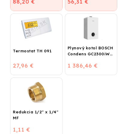
88,20 €
56,31 €
Plynový kotol BOSCH
Termostat TH 091
Condens GC2300iW
24 P - Závesný
27,96 €
1 386,46 €
kondenzačný
vykurovací kotol
Redukcia 1/2" x 1/4"
MF
1,11 €