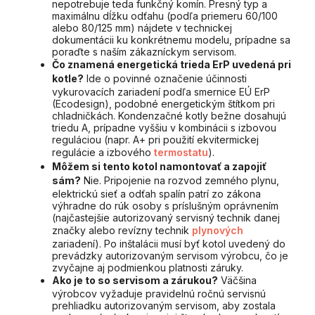
nepotrebuje teda funkčný komín. Presný typ a
maximálnu dĺžku odťahu (podľa priemeru 60/100
alebo 80/125 mm) nájdete v technickej
dokumentácii ku konkrétnemu modelu, prípadne sa
poraďte s naším zákazníckym servisom.
Čo znamená energetická trieda ErP uvedená pri
kotle?
Ide o povinné označenie účinnosti
vykurovacích zariadení podľa smernice EÚ ErP
(Ecodesign), podobné energetickým štítkom pri
chladničkách. Kondenzačné kotly bežne dosahujú
triedu A, prípadne vyššiu v kombinácii s izbovou
reguláciou (napr. A+ pri použití ekvitermickej
regulácie a izbového
termostatu
).
Môžem si tento kotol namontovať a zapojiť
sám?
Nie. Pripojenie na rozvod zemného plynu,
elektrickú sieť a odťah spalín patrí zo zákona
výhradne do rúk osoby s príslušným oprávnením
(najčastejšie autorizovaný servisný technik danej
značky alebo revízny technik
plynových
zariadení). Po inštalácii musí byť kotol uvedený do
prevádzky autorizovaným servisom výrobcu, čo je
zvyčajne aj podmienkou platnosti záruky.
Ako je to so servisom a zárukou?
Väčšina
výrobcov vyžaduje pravidelnú ročnú servisnú
prehliadku autorizovaným servisom, aby zostala