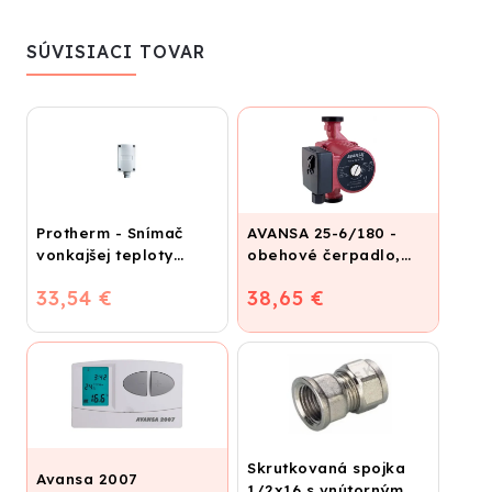
SÚVISIACI TOVAR
Protherm - Snímač
AVANSA 25-6/180 -
vonkajšej teploty
obehové čerpadlo,
(káblový) pre kotly s
pripojovací závit 6/4"
33,54 €
38,65 €
eBus zbernicou
Skrutkovaná spojka
Avansa 2007
1/2x16 s vnútorným