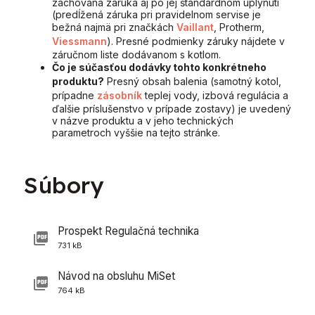
zachovaná záruka aj po jej štandardnom uplynutí
(predĺžená záruka pri pravidelnom servise je
bežná najmä pri značkách
Vaillant
, Protherm,
Viessmann
). Presné podmienky záruky nájdete v
záručnom liste dodávanom s kotlom.
Čo je súčasťou dodávky tohto konkrétneho
produktu?
Presný obsah balenia (samotný kotol,
prípadne
zásobník
teplej vody, izbová regulácia a
ďalšie príslušenstvo v prípade zostavy) je uvedený
v názve produktu a v jeho technických
parametroch vyššie na tejto stránke.
Súbory
Prospekt Regulačná technika
731 kB
Návod na obsluhu MiSet
764 kB