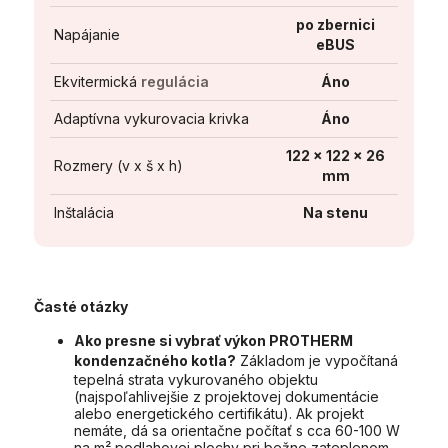
po zbernici
Napájanie
eBUS
Ekvitermická
regulácia
Áno
Adaptívna vykurovacia krivka
Áno
122 x 122 x 26
Rozmery (v x š x h)
mm
Inštalácia
Na stenu
Časté otázky
Ako presne si vybrať výkon PROTHERM
kondenzačného kotla?
Základom je vypočítaná
tepelná strata vykurovaného objektu
(najspoľahlivejšie z projektovej dokumentácie
alebo energetického certifikátu). Ak projekt
nemáte, dá sa orientačne počítať s cca 60-100 W
na m² podlahovej plochy pri bežne zateplenom