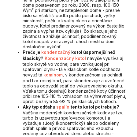
dome postavenom po roku 2000, resp. 100-150
W/m² pri staršom, nezateplenom dome - presné
číslo sa však líši podľa počtu poschodí, výšky
miestností, počtu a kvality okien a orientácie
budovy. Kotol predimenzovaný na výkon častejšie
zapína a vypína (tzv. cykluje), čo skracuje jeho
životnosť a znižuje účinnosť; poddimenzovaný
kotol naopak v mrazivých dňoch nestíha dom
dostatočne vykúriť.
Prečo je
kondenzačný
kotol úspornejší než
klasický?
Kondenzačný kotol
navyše využíva aj
teplo skryté vo vodnej pare vznikajúcej pri
spaľovaní plynu - tá v klasickom kotle odchádza
nevyužitá
komínom
, v kondenzačnom sa ochladí
pod tzv. rosný bod, para skondenzuje a uvoľnené
teplo sa odovzdá späť do vykurovacieho okruhu.
Vďaka tomu dosahujú kondenzačné kotly účinnosť
približne 105-110 % vzhľadom na výhrevnosť plynu,
oproti bežným 85-92 % pri klasických kotloch.
Aký typ odťahu
spalín
tento kotol potrebuje?
Väčšina moderných kondenzačných kotlov je tzv.
turbo (s uzavretou spaľovacou komorou) a
vyžaduje súosý (koncentrický) alebo oddelený
odťah spalín a prívod spaľovacieho vzduchu
vedený cez obvodovú stenu alebo strechu -