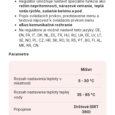
Regulátor umožňuje nastaviť špeciálne funkcie ako
režim neprítomnosti, nárazové vetranie, teplá
voda rýchlo, sušenie betónu a pod.
Popis ovládacích prvkov, predstavenie menu a
textová nápoveď k ovládacím prvkom menu
eBus komunikačné rozhranie
Na regulátore je možné nastaviť tieto jazyky: DE,
EN, FR, IT, DK, NL, ES, TR, HU, RU, UA, EE, LV, LT,
SE, NO, PL, CZ, HR, SK, RO, SI, RS, PT, BG, FI, AL,
MK, KR, CN.
Parametre
MiSet
Rozsah nastavenia teploty v
5 - 30 °C
miestnosti
Rozsah nastavenia teploty teplej
35 - 65 °C
vody
Drôtové (SRT
Pripojenie
380)