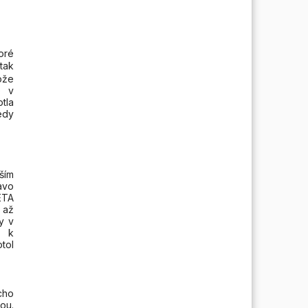
oré
tak
ože
e v
tla
edy
ším
avo
ETA
 až
y v
a k
tol
cho
ou.