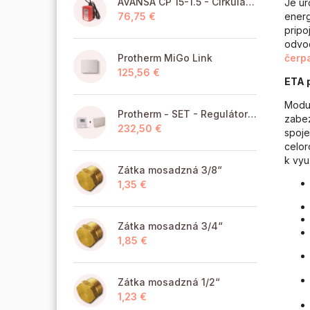
AVANSA CP 15-1.5 - Cirkulačné čerpadlo TÚV pre pitnú vodu
Je ur
energ
76,75 €
pripo
odv
čerp
Protherm MiGo Link
125,56 €
ETA 
Modul
Protherm - SET - Regulátor MiGo Select + brána MiGo Link
zabez
232,50 €
spoje
celor
k vyu
Zátka mosadzná 3/8“
1,35 €
Zátka mosadzná 3/4“
1,85 €
Zátka mosadzná 1/2“
1,23 €