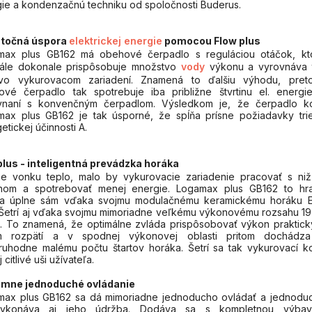
ie a kondenzačnú techniku od spoločnosti Buderus.
točná úspora
elektrickej energie
pomocou Flow plus
max plus GB162 má obehové čerpadlo s reguláciou otáčok, kt
tále dokonale prispôsobuje množstvo
vody
výkonu a vyrovnáva 
 vo vykurovacom zariadení. Znamená to ďalšiu výhodu, pret
ové čerpadlo tak spotrebuje iba približne štvrtinu el. energi
vnaní s konvenčným čerpadlom. Výsledkom je, že čerpadlo ko
max plus GB162 je tak úsporné, že spĺňa prísne požiadavky tri
etickej účinnosti A.
lus - inteligentná prevádzka horáka
je vonku teplo, malo by vykurovacie zariadenie pracovať s niž
nom a spotrebovať menej energie. Logamax plus GB162 to hr
da úplne sám vďaka svojmu modulačnému keramickému horáku 
 Šetrí aj vďaka svojmu mimoriadne veľkému výkonovému rozsahu 19
 To znamená, že optimálne zvláda prispôsobovať výkon praktick
m rozpätí a v spodnej výkonovej oblasti pritom dochádz
uhodne malému počtu štartov horáka. Šetrí sa tak vykurovací ko
 citlivé uši užívateľa.
émne jednoduché ovládanie
max plus GB162 sa dá mimoriadne jednoducho ovládať a jednodu
ykonáva aj jeho údržba. Dodáva sa s kompletnou výbav