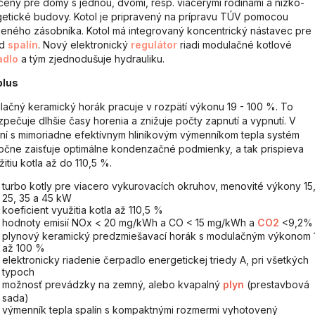
čený pre domy s jednou, dvomi, resp. viacerými rodinami a nízko-
etické budovy. Kotol je pripravený na prípravu TÚV pomocou
jeného zásobníka. Kotol má integrovaný koncentrický nástavec pre
od
spalín
. Nový elektronický
regulátor
riadi modulačné kotlové
adlo
a tým zjednodušuje hydrauliku.
plus
ačný keramický horák pracuje v rozpätí výkonu 19 - 100 %. To
pečuje dlhšie časy horenia a znižuje počty zapnutí a vypnutí. V
ní s mimoriadne efektívnym hliníkovým výmenníkom tepla systém
očne zaisťuje optimálne kondenzačné podmienky, a tak prispieva
žitiu kotla až do 110,5 %.
turbo kotly pre viacero vykurovacích okruhov, menovité výkony 15
25, 35 a 45 kW
koeficient využitia kotla až 110,5 %
hodnoty emisií NOx < 20 mg/kWh a CO < 15 mg/kWh a
CO2
<9,2
plynový keramický predzmiešavací horák s modulačným výkonom 
až 100 %
elektronicky riadenie čerpadlo energetickej triedy A, pri všetkých
typoch
možnosť prevádzky na zemný, alebo kvapalný
plyn
(prestavbová
sada)
výmenník tepla spalín s kompaktnými rozmermi vyhotovený