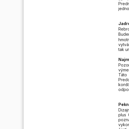
Pred
jedno
Jadr
Rebro
Bude
hmotn
vytvá
tak u
Najm
Pozo
výme
Táto
Pred
konš
odpor
Pekn
Dizaj
plus
pozna
vykon