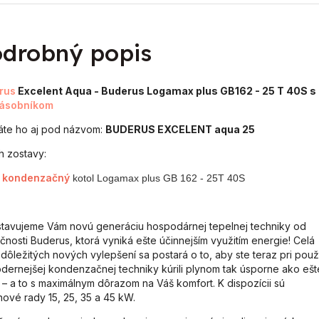
drobný popis
rus
Excelent Aqua - Buderus Logamax plus GB162 - 25 T 40S s
ásobníkom
te ho aj pod názvom:
BUDERUS EXCELENT aqua 25
 zostavy:
kondenzačný
kotol Logamax plus GB 162 - 25T 40S
tavujeme Vám novú generáciu hospodárnej tepelnej techniky od
čnosti Buderus, ktorá vyniká ešte účinnejším využitím energie! Celá
 dôležitých nových vylepšení sa postará o to, aby ste teraz pri použi
dernejšej kondenzačnej techniky kúrili plynom tak úsporne ako ešt
 – a to s maximálnym dôrazom na Váš komfort. K dispozícii sú
ové rady 15, 25, 35 a 45 kW.