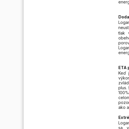
energ
Doda
Loga
neus
tlak
obeh
poro
Loga
energ
ETA p
Keď 
výko
zvlá
plus.
100%.
celo
pozor
ako aj
Extr
Loga
sa v