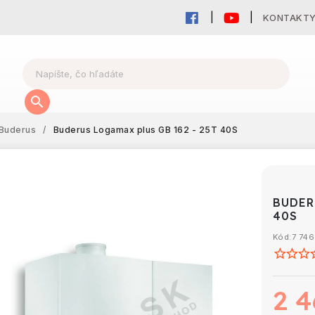
KONTAKT
Buderus
/
Buderus Logamax plus GB 162 - 25T 40S
BUDER
40S
Kód:
7 74
2 4