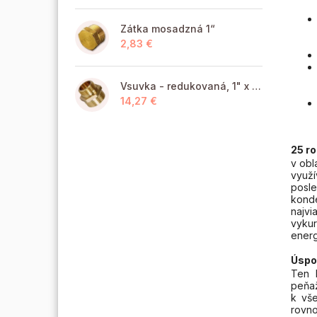
Zátka mosadzná 1“
2,83 €
Vsuvka - redukovaná, 1" x 6/4" MM
14,27 €
25 r
v obl
využí
posle
konde
najvi
vykur
energ
Úspo
Ten 
peňaž
k vš
rovn