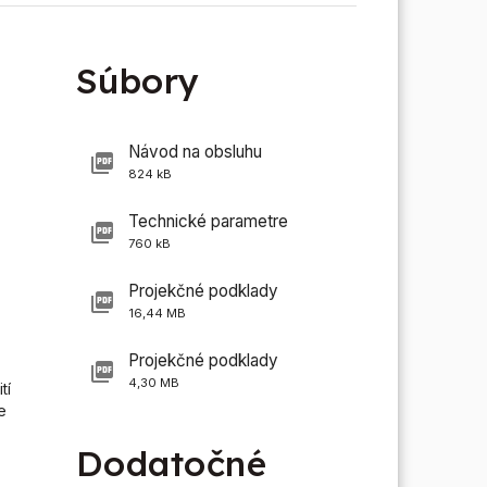
Súbory
Návod na obsluhu
824 kB
Technické parametre
760 kB
Projekčné podklady
16,44 MB
Projekčné podklady
4,30 MB
tí
e
Dodatočné