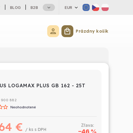
Y
BLOG
B2B
EUR
Prázdny košík
Nákupný košík
US LOGAMAX PLUS GB 162 - 25T
6 900 882
Neohodnotené
64 €
/ ks
–46 %