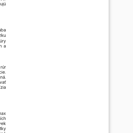
ujú
ába
zku
úry
h a
rúr
ie.
ná.
vať
zia
max
ích
vek
tky