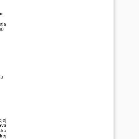
ým
tla
60
hu
o
jej
eva
ckú
roj