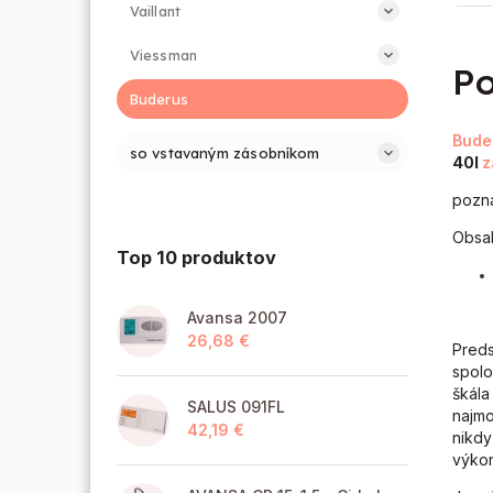
Vaillant
Viessman
Po
Buderus
Bude
so vstavaným zásobníkom
40l
z
pozná
Obsah
Top 10 produktov
Avansa 2007
26,68 €
Preds
spolo
škála
SALUS 091FL
najmo
42,19 €
nikdy
výkon