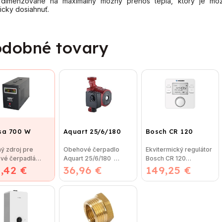
i dimenzované na maximálny možný prenos tepla, ktorý je mo
icky dosiahnuť.
dobné tovary
sa 700 W
Aquart 25/6/180
Bosch CR 120
ý zdroj pre
Obehové čerpadlo
Ekvitermický regulátor
vé čerpadlá
Aquart 25/6/180
Bosch CR 120
,42 €
a 700 W
36,96 €
Obehové čerpadlo
149,25 €
(Regulátor CR 120 je
ické údaje
AQUART 25/60 180
nový model po FW
lna...
mm je...
120,...