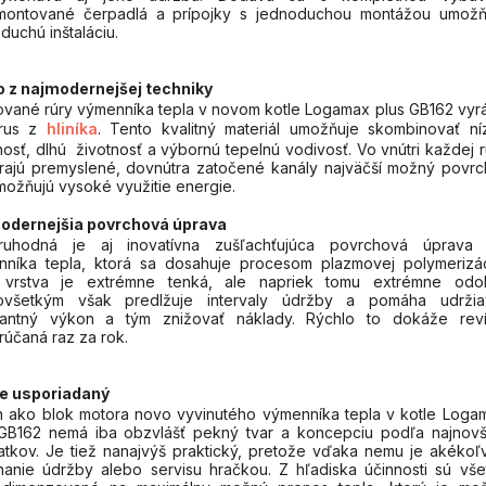
montované čerpadlá a prípojky s jednoduchou montážou umožň
duchú inštaláciu.
o z najmodernejšej techniky
vané rúry výmenníka tepla v novom kotle Logamax plus GB162 vyr
rus z
hliníka
. Tento kvalitný materiál umožňuje skombinovať ní
osť, dlhú životnosť a výbornú tepelnú vodivosť. Vo vnútri každej r
rajú premyslené, dovnútra zatočené kanály najväčší možný povrc
možňujú vysoké využitie energie.
odernejšia povrchová úprava
ruhodná je aj inovatívna zušľachťujúca povrchová úprava 
nníka tepla, ktorá sa dosahuje procesom plazmovej polymerizác
 vrstva je extrémne tenká, ale napriek tomu extrémne odol
ovšetkým však predlžuje intervaly údržby a pomáha udržia
tantný výkon a tým znižovať náklady. Rýchlo to dokáže reví
účaná raz za rok.
e usporiadaný
n ako blok motora novo vyvinutého výmenníka tepla v kotle Loga
 GB162 nemá iba obzvlášť pekný tvar a koncepciu podľa najnovš
tkov. Je tiež nanajvýš praktický, pretože vďaka nemu je akékoľ
anie údržby alebo servisu hračkou. Z hľadiska účinnosti sú vše