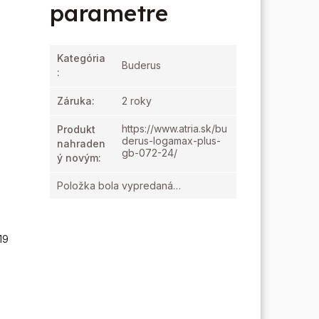
parametre
Kategória
Buderus
:
Záruka
:
2 roky
https://www.atria.sk/bu
Produkt
derus-logamax-plus-
nahraden
gb-072-24/
ý novým
:
Položka bola vypredaná…
,
%
19