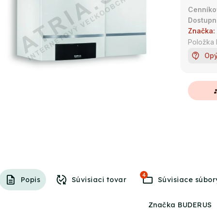
Značka:
Položka
Opý
g
4
Popis
Súvisiaci tovar
Súvisiace súbor
Značka BUDERUS