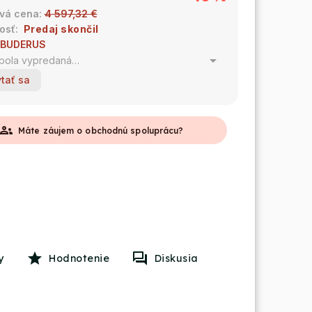
4 597,32 €
Predaj skončil
BUDERUS
 bola vypredaná…
tať sa
roups
Máte záujem o obchodnú spoluprácu?
y
Hodnotenie
Diskusia