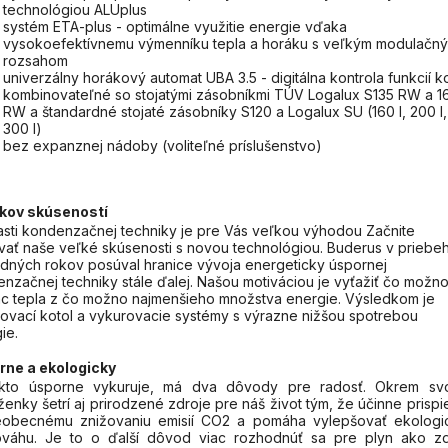
technológiou ALUplus
systém ETA-plus - optimálne využitie energie vďaka
vysokoefektívnemu výmenníku tepla a horáku s veľkým modulačn
rozsahom
univerzálny horákový automat UBA 3.5 - digitálna kontrola funkcií ko
kombinovateľné so stojatými zásobníkmi TÚV Logalux S135 RW a 1
RW a štandardné stojaté zásobníky S120 a Logalux SU (160 l, 200 l,
300 l)
bez expanznej nádoby (voliteľné príslušenstvo)
okov skúseností
asti kondenzačnej techniky je pre Vás veľkou výhodou Začnite
vať naše veľké skúsenosti s novou technológiou. Buderus v priebe
dných rokov posúval hranice vývoja energeticky úspornej
nzačnej techniky stále ďalej. Našou motiváciou je vyťažiť čo možn
ac tepla z čo možno najmenšieho množstva energie. Výsledkom je
ovací kotol a vykurovacie systémy s výrazne nižšou spotrebou
ie.
rne a ekologicky
kto úsporne vykuruje, má dva dôvody pre radosť. Okrem svo
enky šetrí aj prirodzené zdroje pre náš život tým, že účinne prispi
eobecnému znižovaniu emisií CO2 a pomáha vylepšovať ekologi
ováhu. Je to o ďalší dôvod viac rozhodnúť sa pre plyn ako zd