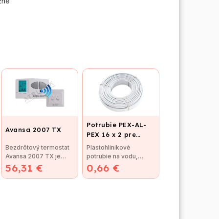
žné
Potrubie PEX-AL-
Avansa 2007 TX
PEX 16 x 2 pre
vykurovanie,
Bezdrôtový termostat
Plastohlinikové
podlahové kúrenie
Avansa 2007 TX je
potrubie na vodu,
a vodu
56,31 €
vhodný na reguláciu
0,66 €
kúrenie a podlahové
väčšiny kotlov....
vykurovanie. Potrubie...