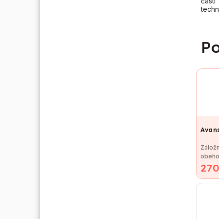
čast
techn
Po
Avan
Záložn
obeho
270
Avans
Techn
Maximá