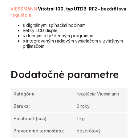
VIESSMANN
Vitotrol 100, typ UTDB-RF2
- bezdrôtová
regulácia
s digitálnymi spínacími hodinami
veľký LCD displej
s denným a týždenným programom
s integrovaným rádiovým vysielačom a zvláštnym
prijímačom
Dodatočné parametre
Kategória
:
regulácie Viessmann
Záruka
:
2 roky
Hmotnosť
(cca):
1 kg
Prevedenie termostatu
:
bezdrôtový