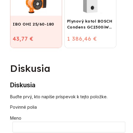
Plynový kotol BOSCH
IBO OHI 25/60-180
Condens GC2300iW
24 P - Závesný
43,77 €
1 386,46 €
kondenzačný
vykurovací kotol
Diskusia
Diskusia
Buďte prvý, kto napíše príspevok k tejto položke.
Povinné polia
Meno