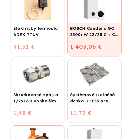
Elektrický termostat
BOSCH Condens GC
ADEX TTUV
2300i W 22/25 C + CR
120
91,51 €
1 403,06 €
Skrutkovaná spojka
Systémová izolačná
1/2x16 s vonkajším
doska UHP55 pre
závitom
podlahové kúrenie
1,48 €
11,72 €
(STIROTERMAL
BASIC)