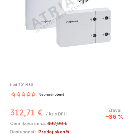
Kód:
Z011486
Neohodnotené
312,71 €
/ ks
–36 %
492,96 €
Predaj skončil