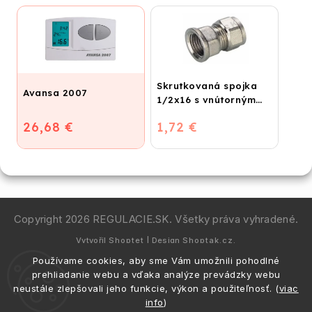
Skrutkovaná spojka
Avansa 2007
1/2x16 s vnútorným
závitom
26,68 €
1,72 €
Copyright 2026
REGULACIE.SK
. Všetky práva vyhradené.
Vytvořil
Shoptet
| Design
Shoptak.cz.
Používame cookies, aby sme Vám umožnili pohodlné
prehliadanie webu a vďaka analýze prevádzky webu
neustále zlepšovali jeho funkcie, výkon a použiteľnosť. (
viac
info
)