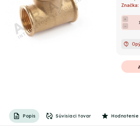
Značka:
+
−
Opý
g
Popis
Súvisiaci tovar
Hodnotenie