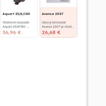
Aquart 25/6/180
Avansa 2007
Obehové čerpadlo
Izbový termostat
Aquart 25/6/180
Avansa 2007 je vhodný
36,96 €
Obehové čerpadlo
26,68 €
na reguláciu väčšiny
AQUART 25/60 180
kotlov. Termostat je...
mm je...