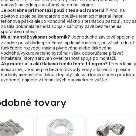
vonkajší na jednej a vnútorný na druhej strane.
Je potrebné pri montáži použiť tesniaci materiál?
Áno, na
závitové spoje sa štandardne používa tesniaci materiál (napr.
teflónová páska alebo konopné vlákno s tesniacou pastou), aby s
zaistila dokonalá tesnosť spoja - samotný závit bez tesnenia
spoľahlivo netesní.
Musí montáž vykonať odborník?
Jednoduché závitové spojenie
zvládne pri základnej zručnosti aj domáci majster, pri zásahu do už
funkčného rozvodu (najmä plynového alebo tlakového
vodného/vykurovacieho systému) však odporúčame prizvať
inštalatéra, ktorý zároveň overí tesnosť spoja po montáži.
Aký materiál a akú tlakovú triedu tento fiting má?
Prevedenie j
mosadzné, vhodné pre bežné rozvody vody a kúrenia - presné
hodnoty menovitého tlaku a teploty (ak sú u konkrétneho produktu
uvedené) nájdete v technických parametroch vyššie.
dobné tovary