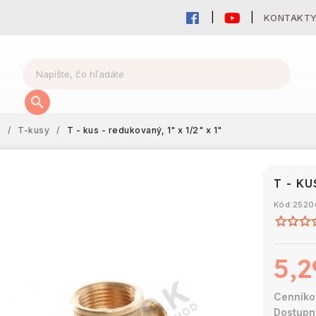
KONTAKT
y
/
T-kusy
/
T - kus - redukovaný, 1" x 1/2" x 1"
T - KU
Kód:
2520
5,2