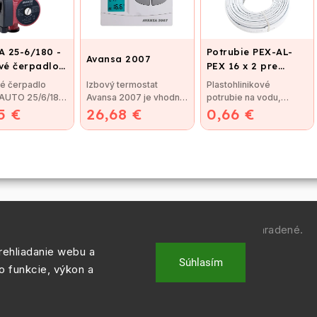
 25-6/180 -
Potrubie PEX-AL-
Avansa 2007
é čerpadlo,
PEX 16 x 2 pre
ovací závit
vykurovanie,
é čerpadlo
Izbový termostat
Plastohlinikové
podlahové kúrenie
 AUTO 25/6/180
Avansa 2007 je vhodný
potrubie na vodu,
a vodu
5 €
é čerpadlo
26,68 €
na reguláciu väčšiny
0,66 €
kúrenie a podlahové
AUTO 25/60...
kotlov. Termostat je...
vykurovanie. Potrubie...
Copyright 2026
REGULACIE.SK
. Všetky práva vyhradené.
ehliadanie webu a
Vytvořil
Shoptet
| Design
Shoptak.cz.
Súhlasím
o funkcie, výkon a