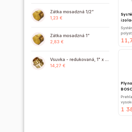
Zátka mosadzná 1/2“
Syst
1,23 €
izol
UHP5
Systé
podl
polys
Zátka mosadzná 1“
(STI
11,
UHP5
2,83 €
BASI
BASIC)
Vsuvka - redukovaná, 1" x 6/4" MM
14,27 €
Plyno
BOSC
GC23
Prehľ
Záve
vysoko
kond
1 3
priest
vykur
intuit
LCD...