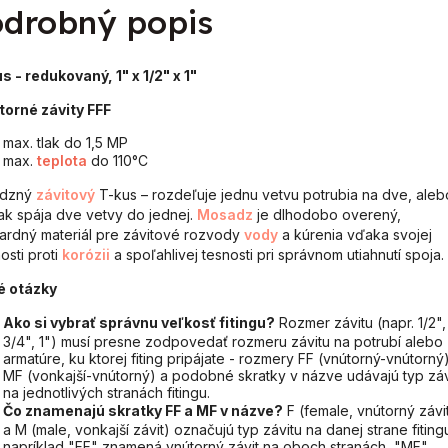
drobný popis
us - redukovaný, 1" x 1/2" x 1"
torné závity FFF
max. tlak do 1,5 MP
max.
teplota
do 110°C
dzný
závitový
T-kus – rozdeľuje jednu vetvu potrubia na dve, aleb
k spája dve vetvy do jednej.
Mosadz
je dlhodobo overený,
ardný materiál pre závitové rozvody
vody
a kúrenia vďaka svojej
osti proti
korózii
a spoľahlivej tesnosti pri správnom utiahnutí spoja.
é otázky
Ako si vybrať správnu veľkosť fitingu?
Rozmer závitu (napr. 1/2",
3/4", 1") musí presne zodpovedať rozmeru závitu na potrubí alebo
armatúre, ku ktorej fiting pripájate - rozmery FF (vnútorný-vnútorný)
MF (vonkajší-vnútorný) a podobné skratky v názve udávajú typ záv
na jednotlivých stranách fitingu.
Čo znamenajú skratky FF a MF v názve?
F (female, vnútorný závi
a M (male, vonkajší závit) označujú typ závitu na danej strane fiting
napríklad "FF" znamená vnútorný závit na oboch stranách, "MF"