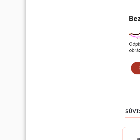
Bez
Odpíš
obrá
SÚVI