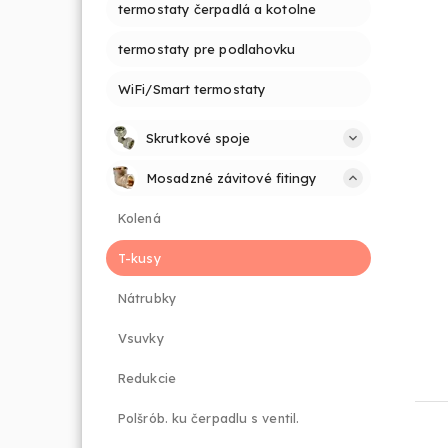
termostaty čerpadlá a kotolne
termostaty pre podlahovku
WiFi/Smart termostaty
Skrutkové spoje
Mosadzné závitové fitingy
Kolená
T-kusy
Nátrubky
Vsuvky
Redukcie
Polšrób. ku čerpadlu s ventil.