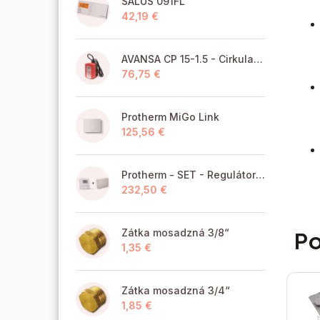
SALUS 091FL
42,19 €
AVANSA CP 15-1.5 - Cirkulačné čerpadlo TÚV pre pitnú vodu
76,75 €
Protherm MiGo Link
125,56 €
Protherm - SET - Regulátor MiGo Select + brána MiGo Link
232,50 €
Po
Zátka mosadzná 3/8“
1,35 €
Zátka mosadzná 3/4“
1,85 €