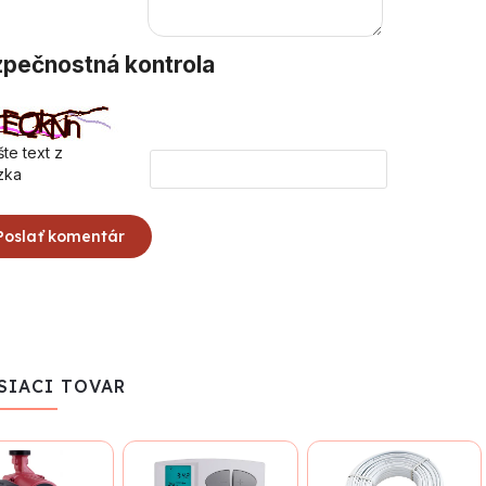
pečnostná kontrola
te text z
zka
Poslať komentár
SIACI TOVAR