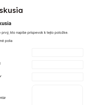
skusia
kusia
 prvý, kto napíše príspevok k tejto položke.
né polia
o
l
v
ntár