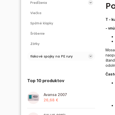
Predĺženia
Po
Viečka
T - k
Spätné klapky
- vnú
Šróbenie
Zátky
Mosa
naopa
tlakové spojky na PE rury
štand
odoln
Čast
Top 10 produktov
Avansa 2007
26,68 €