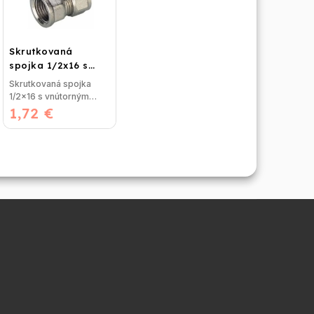
Skrutkovaná
spojka 1/2x16 s
vnútorným závitom
Skrutkovaná spojka
1/2x16 s vnútorným
1,72 €
závitom bez nutnosti
lisovania,...