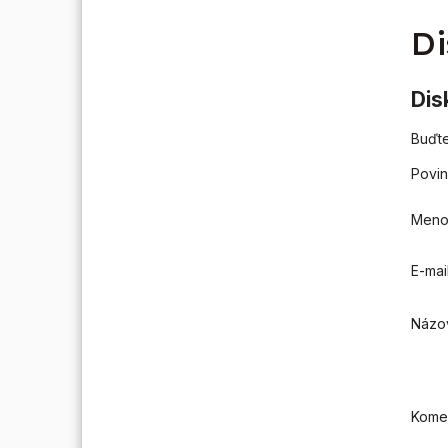
Di
Dis
Buďte
Povin
Men
E-mai
Názo
Kome