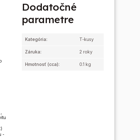
Dodatočné
parametre
Kategória
:
T-kusy
Záruka
:
2 roky
o
Hmotnosť
(cca):
0.1 kg
,
itu
t)
u -