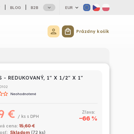
Y
BLOG
B2B
EUR
Prázdny košík
Nákupný košík
S - REDUKOVANÝ, 1" X 1/2" X 1"
0102
Neohodnotené
9 €
/ ks
–66 %
15,60 €
Skladom
(72 ks)