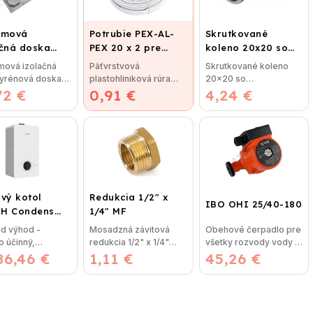
émová
Potrubie PEX-AL-
Skrutkované
ačná doska
PEX 20 x 2 pre
koleno 20x20 so
5 pre
vykurovanie,
šróbením
mová izolačná
Päťvrstvová
Skrutkované koleno
ahové kúrenie
podlahové kúrenie
tyrénová doska
plastohliniková rúra
20x20 so
ROTERMAL
a vodu
72 €
5 (STIROTERMAL
0,91 €
pex-al-pex je určená
4,24 €
šróbením, bez nutnosti
C)
 so zvýšenou...
na: rozvody teplej a...
lisovania, použitie
pre...
vý kotol
Redukcia 1/2" x
IBO OHI 25/40-180
H Condens
1/4" MF
00iW 24 P -
ad výhod -
Mosadzná závitová
Obehové čerpadlo pre
sný
 účinný,
redukcia 1/2" x 1/4"
všetky rozvody vody v
enzačný
86,46 €
orovo úsporný -
1,11 €
MF je najpoužívanejší
45,26 €
dome IBO OHI 25/40-
ovací kotol
ivne ovládaný
spoj...
180 Čerpadlá...