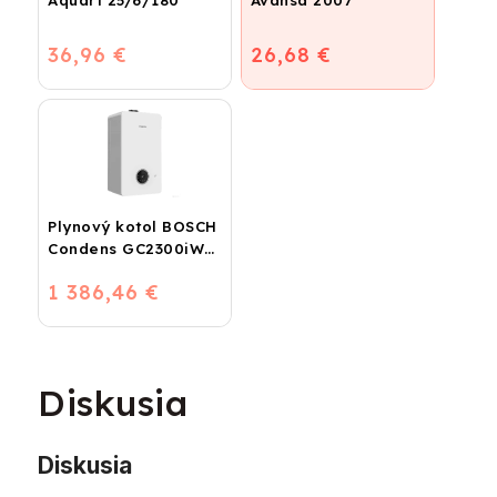
Aquart 25/6/180
Avansa 2007
36,96 €
26,68 €
Plynový kotol BOSCH
Condens GC2300iW
24 P - Závesný
1 386,46 €
kondenzačný
vykurovací kotol
Diskusia
Diskusia