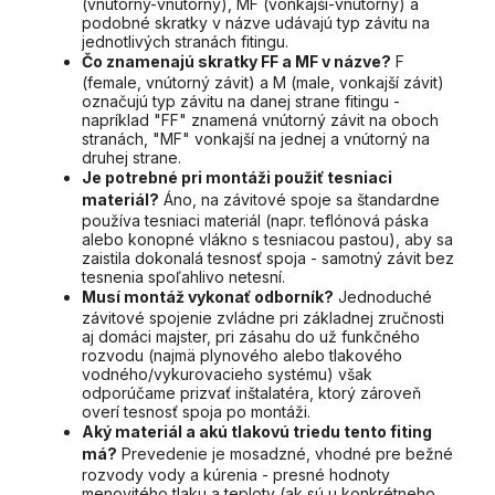
(vnútorný-vnútorný), MF (vonkajší-vnútorný) a
podobné skratky v názve udávajú typ závitu na
jednotlivých stranách fitingu.
Čo znamenajú skratky FF a MF v názve?
F
(female, vnútorný závit) a M (male, vonkajší závit)
označujú typ závitu na danej strane fitingu -
napríklad "FF" znamená vnútorný závit na oboch
stranách, "MF" vonkajší na jednej a vnútorný na
druhej strane.
Je potrebné pri montáži použiť tesniaci
materiál?
Áno, na závitové spoje sa štandardne
používa tesniaci materiál (napr. teflónová páska
alebo konopné vlákno s tesniacou pastou), aby sa
zaistila dokonalá tesnosť spoja - samotný závit bez
tesnenia spoľahlivo netesní.
Musí montáž vykonať odborník?
Jednoduché
závitové spojenie zvládne pri základnej zručnosti
aj domáci majster, pri zásahu do už funkčného
rozvodu (najmä plynového alebo tlakového
vodného/vykurovacieho systému) však
odporúčame prizvať inštalatéra, ktorý zároveň
overí tesnosť spoja po montáži.
Aký materiál a akú tlakovú triedu tento fiting
má?
Prevedenie je mosadzné, vhodné pre bežné
rozvody vody a kúrenia - presné hodnoty
menovitého tlaku a teploty (ak sú u konkrétneho