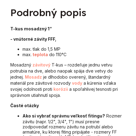
Podrobný popis
T-kus mosadzný 1“
- vnútorné závity FFF,
max. tlak do 1,5 MP
max.
teplota
do 110°C
Mosadzný
závitový
T-kus – rozdeľuje jednu vetvu
potrubia na dve, alebo naopak spája dve vetvy do
jednej.
Mosadz
je dlhodobo overený, štandardný
materiál pre závitové rozvody
vody
a kúrenia vďaka
svojej odolnosti proti
korózii
a spoľahlivej tesnosti pri
správnom utiahnutí spoja.
Časté otázky
Ako si vybrať správnu veľkosť fitingu?
Rozmer
závitu (napr. 1/2", 3/4", 1") musí presne
zodpovedať rozmeru závitu na potrubí alebo
armatúre, ku ktorej fiting pripájate - rozmery FF