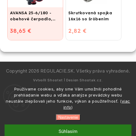
AVANSA 25-6/180 -
Skrutkovaná spojka
obehové čerpadlo,
16x16 so šróbením
pripojovací závit 6/4"
38,65 €
2,82 €
Copyright 2026
REGULACIE.SK
. Všetky práva vyhradené.
Vytvořil
Shoptet
| Design
Shoptak.cz.
Používame cookies, aby sme Vám umožnili pohodlné
prehliadanie webu a vďaka analýze prevádzky webu
neustále zlepšovali jeho funkcie, výkon a použiteľnosť. (
viac
info
)
Nastavenie
Súhlasím