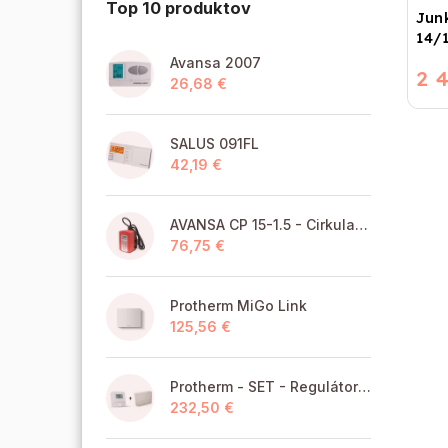
Top 10 produktov
Jun
14/
Avansa 2007
2 
26,68 €
SALUS 091FL
42,19 €
AVANSA CP 15-1.5 - Cirkulačné čerpadlo TÚV pre pitnú vodu
76,75 €
Protherm MiGo Link
125,56 €
Protherm - SET - Regulátor MiGo Select + brána MiGo Link
232,50 €