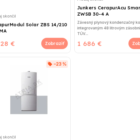
Junkers CerapurAcu Smar
ZWSB 30-4 A
j skončil
Závesný plynový kondenzačný ko
apurModul Solar ZBS 14/210
integrovaným 48 litrovým zásob
 MA
TÚV...
428 €
1 686 €
–23 %
j skončil