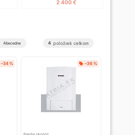
2 400 €
4
položiek celkom
Abecedne
–34 %
–36 %
Predaj skončil