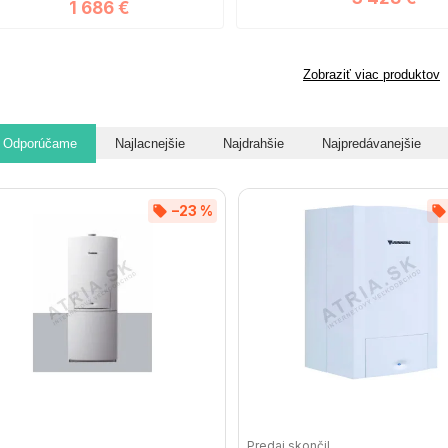
1 686 €
Zobraziť viac produktov
Odporúčame
Najlacnejšie
Najdrahšie
Najpredávanejšie
–23 %
Predaj skončil