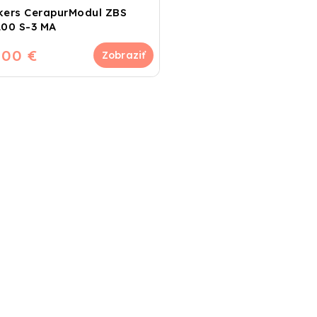
kers CerapurModul ZBS
100 S-3 MA
400 €