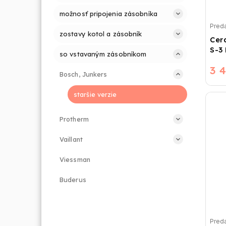
možnosť pripojenia zásobníka
Preda
zostavy kotol a zásobník
Cer
S-3
so vstavaným zásobníkom
3 
Bosch, Junkers
staršie verzie
Protherm
Vaillant
Viessman
Buderus
Preda