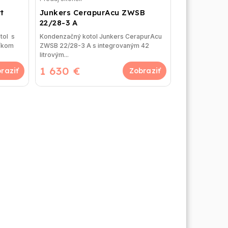
t
Junkers CerapurAcu ZWSB
22/28-3 A
tol s
Kondenzačný kotol Junkers CerapurAcu
níkom
ZWSB 22/28-3 A s integrovaným 42
litrovým...
1 630 €