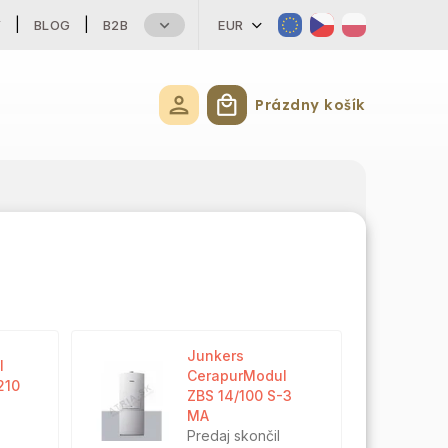
Y
BLOG
B2B
EUR
Prázdny košík
Nákupný košík
Junkers
l
CerapurModul
210
ZBS 14/100 S-3
MA
Predaj skončil