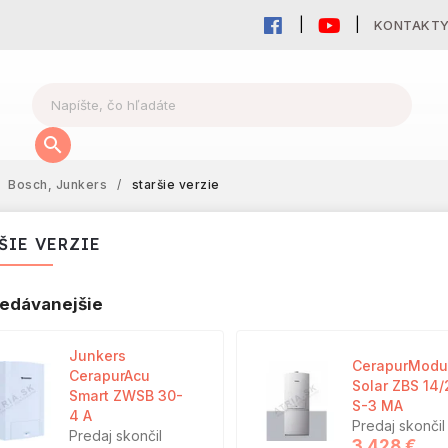
KONTAKT
Bosch, Junkers
/
staršie verzie
ŠIE VERZIE
edávanejšie
Junkers
CerapurModu
CerapurAcu
Solar ZBS 14/
Smart ZWSB 30-
S-3 MA
4 A
Predaj skončil
Predaj skončil
3 428 €