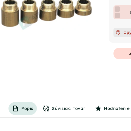
+
−
Opý
g
Popis
Súvisiaci tovar
Hodnotenie