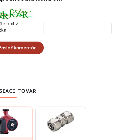
te text z
zka
Poslať komentár
SIACI TOVAR