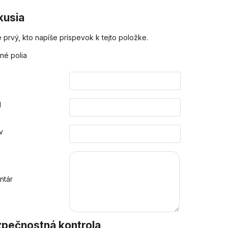
kusia
 prvý, kto napíše príspevok k tejto položke.
né polia
o
l
v
ntár
pečnostná kontrola