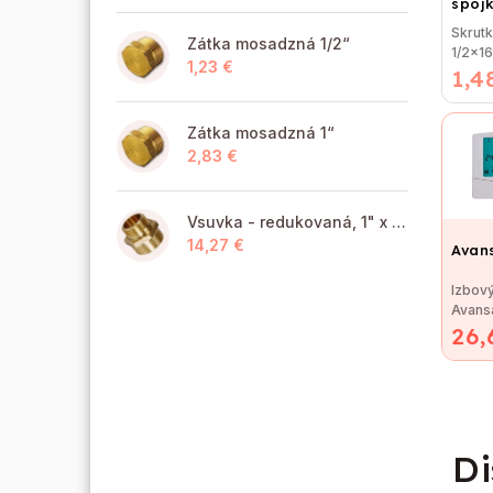
spojk
vonk
Skrut
Zátka mosadzná 1/2“
1/2x16
1,23 €
1,4
závito
lisovan
Zátka mosadzná 1“
2,83 €
Vsuvka - redukovaná, 1" x 6/4" MM
14,27 €
Avan
Izbový
Avans
26,
na reg
kotlov
Di