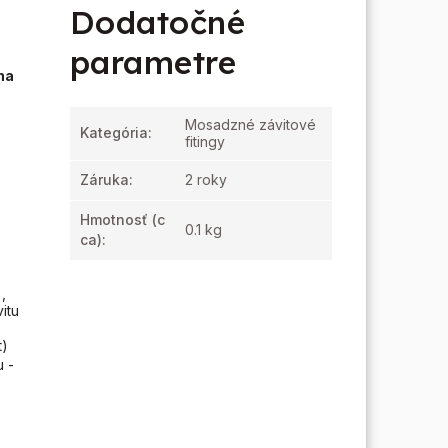
Dodatočné
parametre
na
Mosadzné závitové
Kategória
:
fitingy
Záruka
:
2 roky
Hmotnosť
(c
0.1 kg
ca):
,
itu
t)
u -