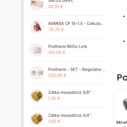
SALUS 091FL
42,19 €
AVANSA CP 15-1.5 - Cirkulačné čerpadlo TÚV pre pitnú vodu
76,75 €
Protherm MiGo Link
125,56 €
Protherm - SET - Regulátor MiGo Select + brána MiGo Link
Po
232,50 €
Zátka mosadzná 3/8“
1,35 €
Zátka mosadzná 3/4“
1,85 €
Skru