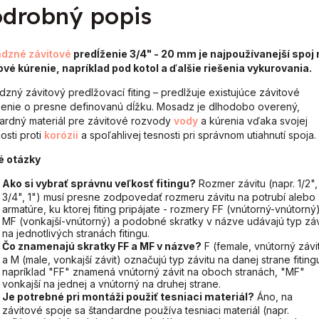
drobný popis
dzné
závitové
predĺženie 3/4" - 20 mm
je najpoužívanejší spoj 
vé kúrenie, napríklad pod kotol a ďalšie riešenia vykurovania.
zný závitový predlžovací fiting – predlžuje existujúce závitové
jenie o presne definovanú dĺžku. Mosadz je dlhodobo overený,
ardný materiál pre závitové rozvody
vody
a kúrenia vďaka svojej
osti proti
korózii
a spoľahlivej tesnosti pri správnom utiahnutí spoja.
é otázky
Ako si vybrať správnu veľkosť fitingu?
Rozmer závitu (napr. 1/2",
3/4", 1") musí presne zodpovedať rozmeru závitu na potrubí alebo
armatúre, ku ktorej fiting pripájate - rozmery FF (vnútorný-vnútorný)
MF (vonkajší-vnútorný) a podobné skratky v názve udávajú typ záv
na jednotlivých stranách fitingu.
Čo znamenajú skratky FF a MF v názve?
F (female, vnútorný závi
a M (male, vonkajší závit) označujú typ závitu na danej strane fiting
napríklad "FF" znamená vnútorný závit na oboch stranách, "MF"
vonkajší na jednej a vnútorný na druhej strane.
Je potrebné pri montáži použiť tesniaci materiál?
Áno, na
závitové spoje sa štandardne používa tesniaci materiál (napr.