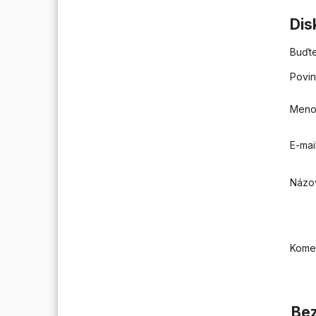
Dis
Buďte
Povin
Men
E-mai
Názo
Kome
Bez