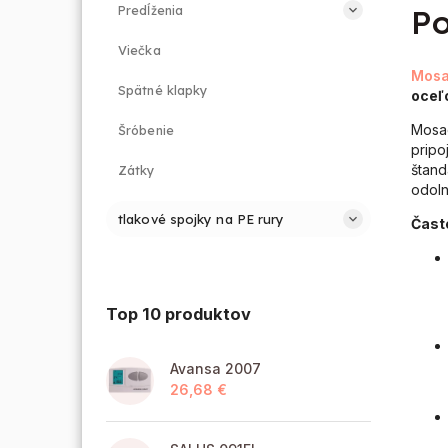
Predĺženia
Po
Viečka
Mosa
Spätné klapky
oceľo
Mosad
Šróbenie
pripo
štand
Zátky
odoln
tlakové spojky na PE rury
Čast
Top 10 produktov
Avansa 2007
26,68 €