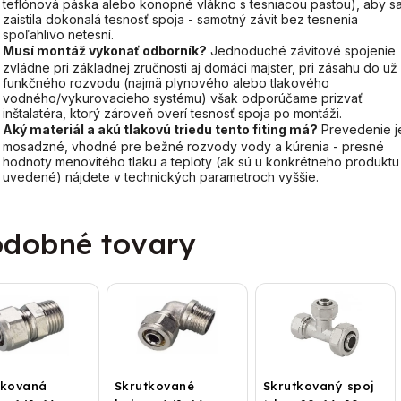
teflónová páska alebo konopné vlákno s tesniacou pastou), aby s
zaistila dokonalá tesnosť spoja - samotný závit bez tesnenia
spoľahlivo netesní.
Musí montáž vykonať odborník?
Jednoduché závitové spojenie
zvládne pri základnej zručnosti aj domáci majster, pri zásahu do už
funkčného rozvodu (najmä plynového alebo tlakového
vodného/vykurovacieho systému) však odporúčame prizvať
inštalatéra, ktorý zároveň overí tesnosť spoja po montáži.
Aký materiál a akú tlakovú triedu tento fiting má?
Prevedenie j
mosadzné, vhodné pre bežné rozvody vody a kúrenia - presné
hodnoty menovitého tlaku a teploty (ak sú u konkrétneho produktu
uvedené) nájdete v technických parametroch vyššie.
dobné tovary
tkovaná
Skrutkované
Skrutkovaný spoj