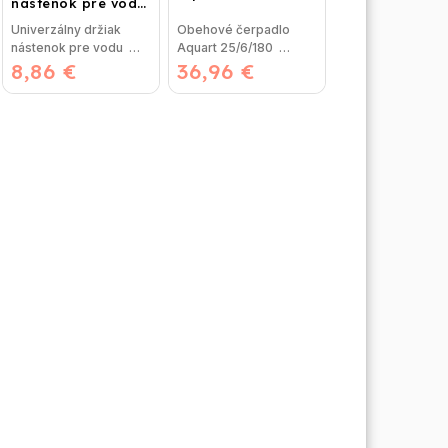
nástenok pre vodu
dvojitý
Univerzálny držiak
Obehové čerpadlo
nástenok pre vodu
Aquart 25/6/180
8,86 €
držiak vruty 6 x 60m
36,96 €
Obehové čerpadlo
hmoždinky...
AQUART 25/60 180
mm je...