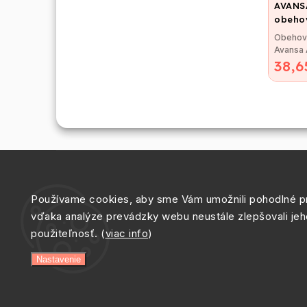
AVANSA
obehov
pripoj
Obehov
6/4"
Avansa
38,6
Obehov
Avansa 
Používame cookies, aby sme Vám umožnili pohodlné pr
vďaka analýze prevádzky webu neustále zlepšovali jeh
použiteľnosť. (
viac info
)
Nastavenie