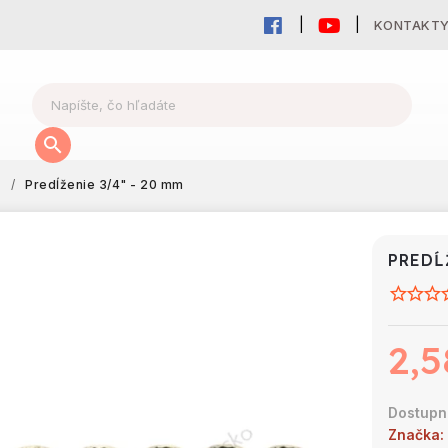
KONTAKT
y
/
Predĺženie 3/4" - 20 mm
PREDĹ
2,5
Značka: