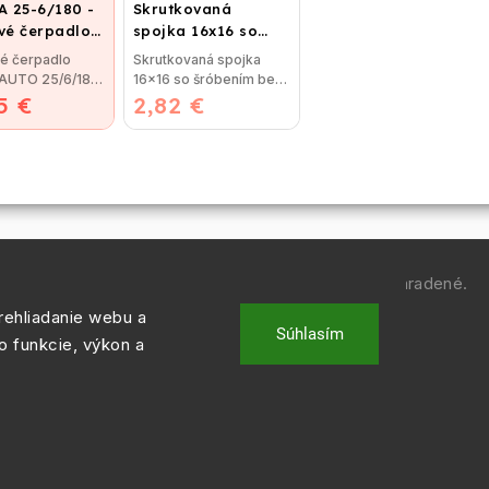
 25-6/180 -
Skrutkovaná
é čerpadlo,
spojka 16x16 so
ovací závit
šróbením
é čerpadlo
Skrutkovaná spojka
 AUTO 25/6/180
16x16 so šróbením bez
5 €
é čerpadlo
2,82 €
nutnosti lisovania,
AUTO 25/60...
použitie pre...
Copyright 2026
REGULACIE.SK
. Všetky práva vyhradené.
ehliadanie webu a
Vytvořil
Shoptet
| Design
Shoptak.cz.
Súhlasím
o funkcie, výkon a