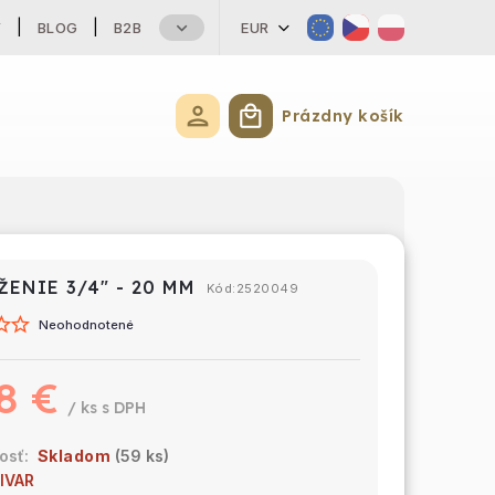
Y
BLOG
B2B
EUR
Prázdny košík
Nákupný košík
ŽENIE 3/4" - 20 MM
Kód:
2520049
Neohodnotené
8 €
/ ks
Skladom
(59 ks)
IVAR