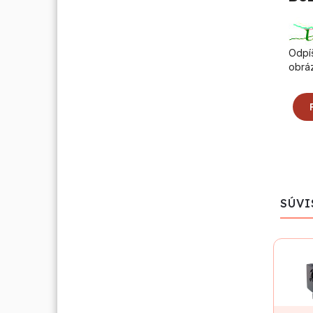
Odpíš
obrá
SÚVI