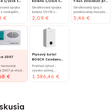
a 1/2x16 s
koleno 1/2x16 s
t-kus 20x16x20 pre
ajším závitom
vonkajším závitom
plastohliník
kovaná spojka
Skrutkovaná spojka
Skrutkovaný spoj z
 s vonkajším
koleno 1/2x16 s
poniklovanej mosadze
8 €
m bez nutnosti
2,09 €
vonkajším závitom bez
5,46 €
T-kus 20x16x20 bez
ia,...
nutnosti lisovania,...
nutnosti...
Plynový kotol
sa 2007
BOSCH Condens
GC2300iW 24 P -
 termostat
Prehľad výhod -
Závesný
a 2007 je vhodný
vysoko účinný,
kondenzačný
68 €
uláciu väčšiny
1 386,46 €
priestorovo úsporný -
vykurovací kotol
. Termostat je...
intuitivne ovládaný
LCD...
skusia