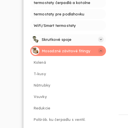
termostaty čerpadlá a kotolne
termostaty pre podlahovku
WiFi/Smart termostaty
Skrutkové spoje
Mosadzné závitové fitingy
Kolená
T-kusy
Nátrubky
Vsuvky
Redukcie
Polšrób. ku čerpadlu s ventil.