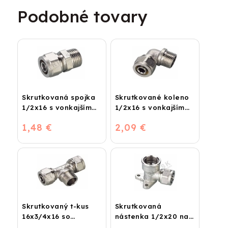
Podobné tovary
Skrutkovaná spojka
Skrutkované koleno
1/2x16 s vonkajším
1/2x16 s vonkajším
závitom
závitom
1,48 €
2,09 €
Skrutkovaný t-kus
Skrutkovaná
16x3/4x16 so
nástenka 1/2x20 na
závitom vonkajším
vodu