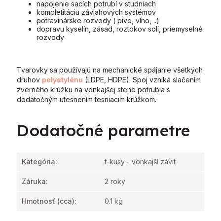
napojenie sacích potrubí v studniach
kompletitáciu závlahových systémov
potravinárske rozvody ( pivo, víno, ..)
dopravu kyselín, zásad, roztokov solí, priemyselné
rozvody
Tvarovky sa používajú na mechanické spájanie všetkých
druhov
polyetylénu
(LDPE, HDPE). Spoj vzniká slačením
zverného krúžku na vonkajšej stene potrubia s
dodatočným utesnením tesniacim krúžkom.
Dodatočné parametre
Kategória
:
t-kusy - vonkajší závit
Záruka
:
2 roky
Hmotnosť
(cca):
0.1 kg