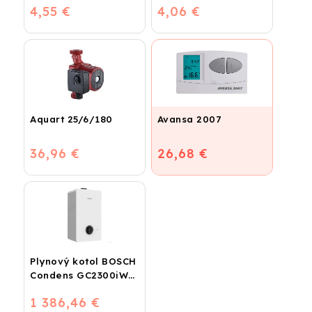
4,55 €
4,06 €
Aquart 25/6/180
Avansa 2007
36,96 €
26,68 €
Plynový kotol BOSCH
Condens GC2300iW
24 P - Závesný
1 386,46 €
kondenzačný