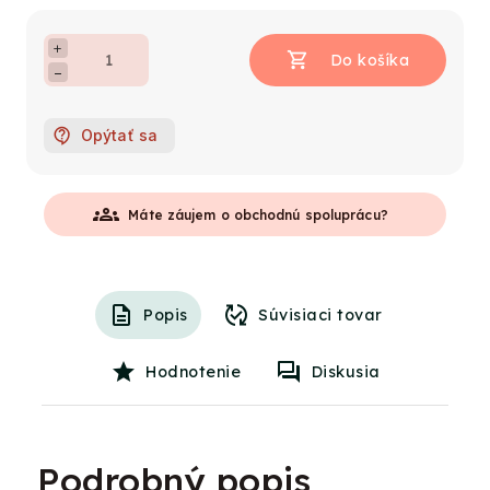
+
−
Opýtať sa
groups
Máte záujem o obchodnú spoluprácu?
Popis
Súvisiaci tovar
Hodnotenie
Diskusia
Podrobný popis