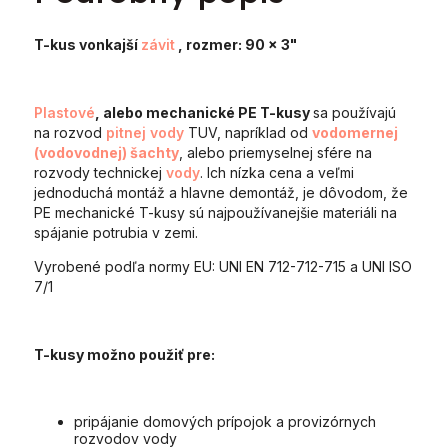
T-kus vonkajší
závit
, rozmer: 90 x 3"
Plastové
, alebo mechanické PE T-kusy
sa používajú
na rozvod
pitnej vody
TUV, napríklad od
vodomernej
(vodovodnej) šachty
, alebo priemyselnej sfére na
rozvody technickej
vody
. Ich nízka cena a veľmi
jednoduchá montáž a hlavne demontáž, je dôvodom, že
PE mechanické T-kusy sú najpoužívanejšie materiáli na
spájanie potrubia v zemi.
Vyrobené podľa normy EU: UNI EN 712-712-715 a UNI ISO
7/1
T-kusy možno použiť pre:
pripájanie domových prípojok a provizórnych
rozvodov vody