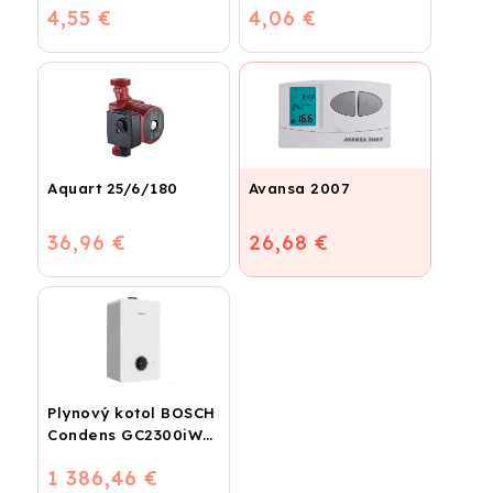
4,55 €
4,06 €
Aquart 25/6/180
Avansa 2007
36,96 €
26,68 €
Plynový kotol BOSCH
Condens GC2300iW
24 P - Závesný
1 386,46 €
kondenzačný