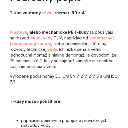
T-kus vnútorný
závit
, rozmer: 90 x 4"
Plastové
, alebo mechanické PE T-kusy
sa používajú
na rozvod
pitnej vody
TUV, napríklad od
vodomernej
(vodovodnej) šachty
, alebo priemyselnej sfére na
rozvody technickej
vody
. Ich nízka cena a veľmi
jednoduchá montáž a hlavne demontáž, je dôvodom, že
PE mechanické T-kusy sú najpoužívanejšie materiáli na
spájanie potrubia v zemi.
Vyrobené podľa normy EU: UNI EN 712-712-715 a UNI ISO
7/1
T-kusy možno použiť pre:
pripájanie domových prípojok a provizórnych
rozvodov vody