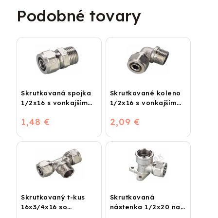
Podobné tovary
Skrutkovaná spojka
Skrutkované koleno
1/2x16 s vonkajším
1/2x16 s vonkajším
závitom
závitom
1,48 €
2,09 €
Skrutkovaný t-kus
Skrutkovaná
16x3/4x16 so
nástenka 1/2x20 na
závitom vonkajším
vodu