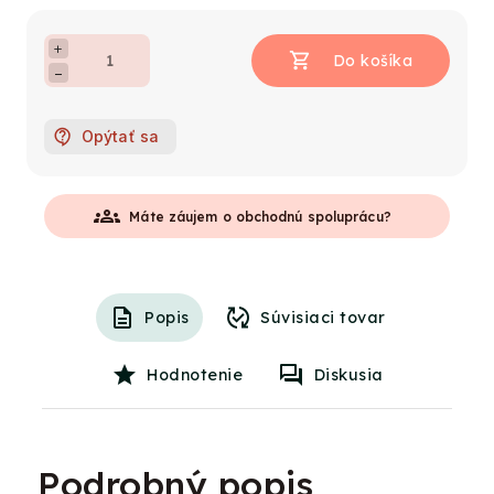
+
−
Opýtať sa
groups
Máte záujem o obchodnú spoluprácu?
Popis
Súvisiaci tovar
Hodnotenie
Diskusia
Podrobný popis