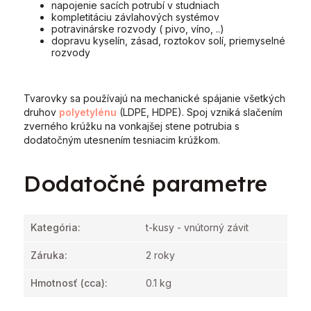
napojenie sacích potrubí v studniach
kompletitáciu závlahových systémov
potravinárske rozvody ( pivo, víno, ..)
dopravu kyselín, zásad, roztokov solí, priemyselné
rozvody
Tvarovky sa používajú na mechanické spájanie všetkých
druhov
polyetylénu
(LDPE, HDPE). Spoj vzniká slačením
zverného krúžku na vonkajšej stene potrubia s
dodatočným utesnením tesniacim krúžkom.
Dodatočné parametre
Kategória
:
t-kusy - vnútorný závit
Záruka
:
2 roky
Hmotnosť
(cca):
0.1 kg