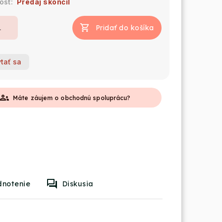
Predaj skončil
Pridať do košíka
tať sa
roups
Máte záujem o obchodnú spoluprácu?
dnotenie
Diskusia