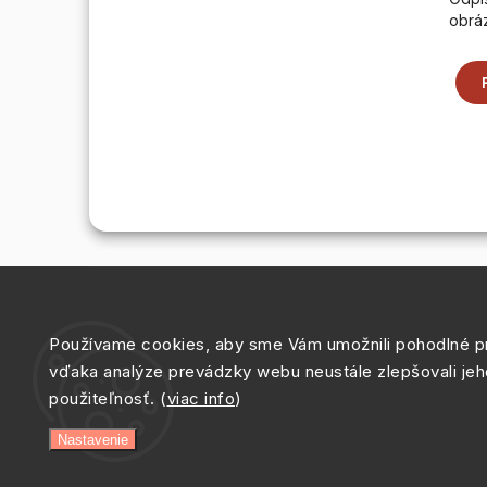
obrá
Používame cookies, aby sme Vám umožnili pohodlné pr
vďaka analýze prevádzky webu neustále zlepšovali jeh
použiteľnosť. (
viac info
)
Nastavenie