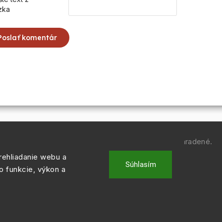
zka
Poslať komentár
Copyright 2026
REGULACIE.SK
. Všetky práva vyhradené.
ehliadanie webu a
Vytvořil
Shoptet
| Design
Shoptak.cz.
Súhlasím
o funkcie, výkon a