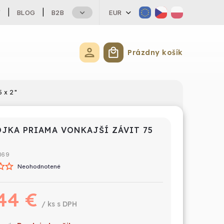
Y
BLOG
B2B
EUR
Prázdny košík
Nákupný košík
5 x 2"
OJKA PRIAMA VONKAJŠÍ ZÁVIT 75
169
Neohodnotené
44 €
/ ks