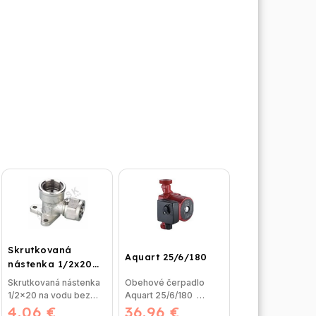
Skrutkovaná
Aquart 25/6/180
nástenka 1/2x20
na vodu
Skrutkovaná nástenka
Obehové čerpadlo
1/2x20 na vodu bez
Aquart 25/6/180
4,06 €
nutnosti lisovania,
36,96 €
Obehové čerpadlo