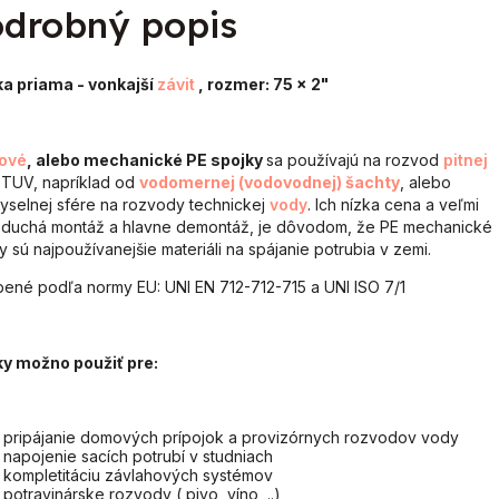
drobný popis
ka priama - vonkajší
závit
, rozmer: 75 x 2"
tové
, alebo mechanické PE spojky
sa používajú na rozvod
pitnej
TUV, napríklad od
vodomernej (vodovodnej) šachty
, alebo
yselnej sfére na rozvody technickej
vody
. Ich nízka cena a veľmi
duchá montáž a hlavne demontáž, je dôvodom, že PE mechanické
y sú najpoužívanejšie materiáli na spájanie potrubia v zemi.
ené podľa normy EU: UNI EN 712-712-715 a UNI ISO 7/1
ky možno použiť pre:
pripájanie domových prípojok a provizórnych rozvodov vody
napojenie sacích potrubí v studniach
kompletitáciu závlahových systémov
potravinárske rozvody ( pivo, víno, ..)