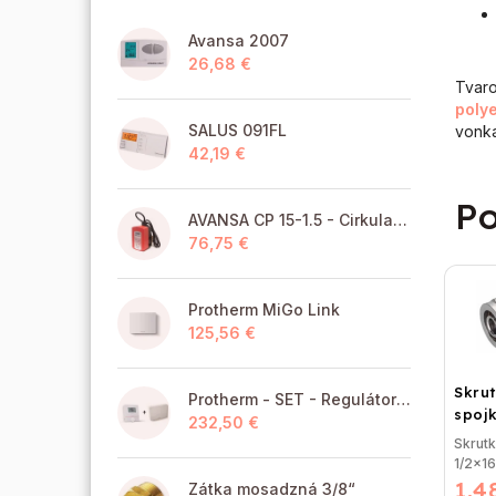
Avansa 2007
26,68 €
Tvaro
poly
SALUS 091FL
vonka
42,19 €
Po
AVANSA CP 15-1.5 - Cirkulačné čerpadlo TÚV pre pitnú vodu
76,75 €
Protherm MiGo Link
125,56 €
Skru
Protherm - SET - Regulátor MiGo Select + brána MiGo Link
spojk
232,50 €
vonk
Skrut
1/2x16
1,4
závito
Zátka mosadzná 3/8“