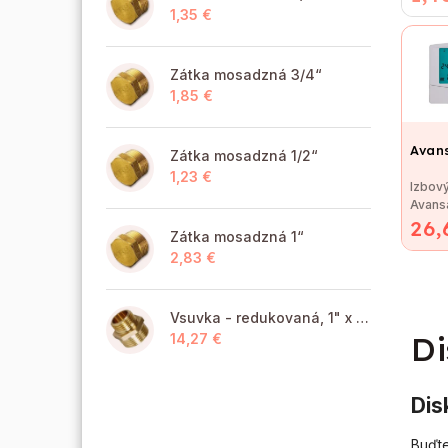
lisovan
1,35 €
Zátka mosadzná 3/4“
1,85 €
Avan
Zátka mosadzná 1/2“
1,23 €
Izbový
Avans
26,
na reg
Zátka mosadzná 1“
kotlov
2,83 €
Vsuvka - redukovaná, 1" x 6/4" MM
Di
14,27 €
Dis
Buďte