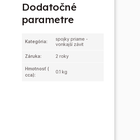
Dodatočné
parametre
spojky priame -
Kategória
:
vonkajší závit
Záruka
:
2 roky
Hmotnosť
(
0.1 kg
cca):