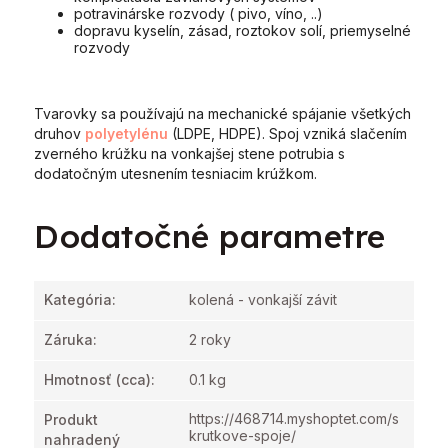
potravinárske rozvody ( pivo, víno, ..)
dopravu kyselín, zásad, roztokov solí, priemyselné
rozvody
Tvarovky sa používajú na mechanické spájanie všetkých
druhov
polyetylénu
(LDPE, HDPE). Spoj vzniká slačením
zverného krúžku na vonkajšej stene potrubia s
dodatočným utesnením tesniacim krúžkom.
Dodatočné parametre
Kategória
:
kolená - vonkajší závit
Záruka
:
2 roky
Hmotnosť
(cca):
0.1 kg
https://468714.myshoptet.com/s
Produkt
krutkove-spoje/
nahradený