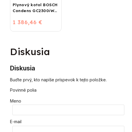
Plynový kotol BOSCH
Condens GC2300iW
24 P - Závesný
1 386,46 €
kondenzačný
vykurovací kotol
Diskusia
Diskusia
Buďte prvý, kto napíše príspevok k tejto položke.
Povinné polia
Meno
E-mail