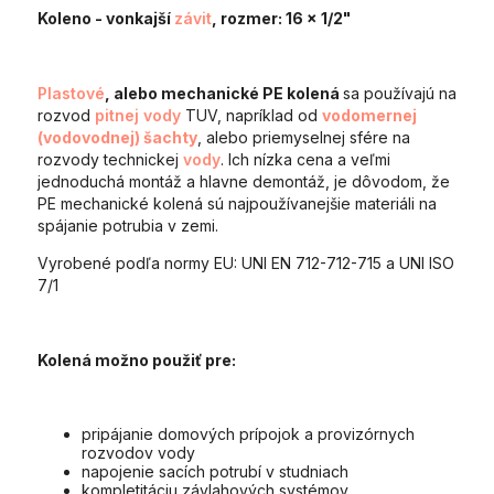
Koleno - vonkajší
závit
, rozmer: 16 x 1/2"
Plastové
, alebo mechanické PE kolená
sa používajú na
rozvod
pitnej vody
TUV, napríklad od
vodomernej
(vodovodnej) šachty
, alebo priemyselnej sfére na
rozvody technickej
vody
. Ich nízka cena a veľmi
jednoduchá montáž a hlavne demontáž, je dôvodom, že
PE mechanické kolená sú najpoužívanejšie materiáli na
spájanie potrubia v zemi.
Vyrobené podľa normy EU: UNI EN 712-712-715 a UNI ISO
7/1
Kolená možno použiť pre:
pripájanie domových prípojok a provizórnych
rozvodov vody
napojenie sacích potrubí v studniach
kompletitáciu závlahových systémov