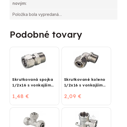
novým
:
Položka bola vypredaná…
Podobné tovary
Skrutkovaná spojka
Skrutkované koleno
1/2x16 s vonkajším
1/2x16 s vonkajším
závitom
závitom
1,48 €
2,09 €