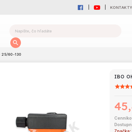
KONTAKT
I 25/60-130
IBO O
45,
Značka: