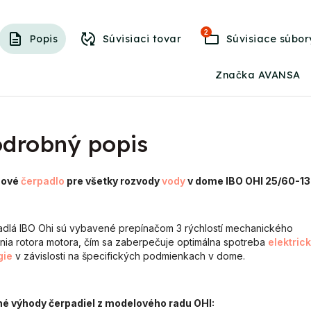
2
Popis
Súvisiaci tovar
Súvisiace súbor
Značka AVANSA
drobný popis
hové
čerpadlo
pre všetky rozvody
vody
v dome IBO OHI 25/60-1
dlá IBO Ohi sú vybavené prepínačom 3 rýchlostí mechanického
nia rotora motora, čím sa zaberpečuje optimálna spotreba
elektrick
gie
v závislosti na špecifických podmienkach v dome.
né výhody čerpadiel z modelového radu OHI: