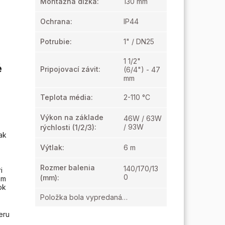
Montážna dĺžka
:
130 mm
Ochrana
:
IP44
Potrubie
:
1" / DN25
1 1/2"
é
Pripojovací závit
:
(6/4") - 47
mm
Teplota média
:
2-110 °C
Výkon na základe
46W / 63W
/ 93W
rýchlosti (1/2/3)
:
ak
Výtlak
:
6 m
Rozmer balenia
140/170/13
i
0
(mm)
:
 m
ok
Položka bola vypredaná…
o
eru