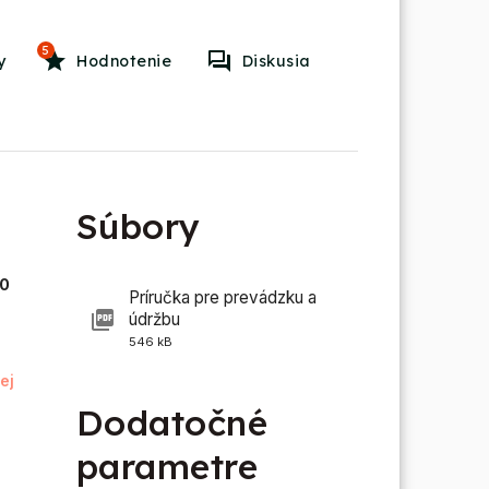
5
y
Hodnotenie
Diskusia
Súbory
30
Príručka pre prevádzku a
údržbu
546 kB
ej
Dodatočné
parametre