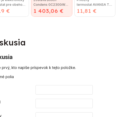
stat pre obehové
Condens GC2300iW
termostat AVANSA TH
19 €
dlá vykurovacích
1 403,06 €
22/25C CR 120 -
11,81 €
2A na obehové
mov
Condens 2300iW
čerpadlo slúži na...
22/25 C -...
skusia
kusia
 prvý, kto napíše príspevok k tejto položke.
né polia
o
l
v