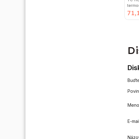
termo
71,
čerpa
systé
Di
Dis
Buďte
Povin
Men
E-mai
Názo