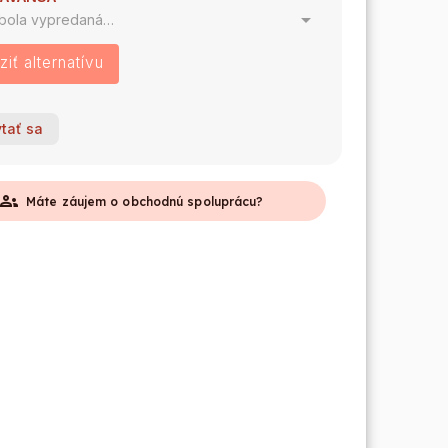
 bola vypredaná…
iť alternatívu
tať sa
roups
Máte záujem o obchodnú spoluprácu?