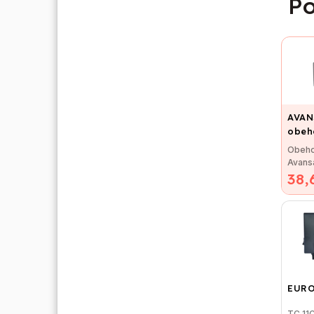
Po
AVAN
obeh
pripo
Obeho
6/4"
Avans
38,
Obeho
Avans
EURO
TC 11C