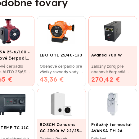
dobné tovary
SA 25-6/180 -
IBO OHI 25/40-130
Avansa 700 W
ové čerpadlo,
jovací závit
vé čerpadlo
Obehové čerpadlo pre
Záložný zdroj pre
a AUTO 25/6/180
všetky rozvody vody v
obehové čerpadlá
65 €
vé čerpadlo
43,36 €
dome IBO OHI 25/40-
270,42 €
Avansa 700 W
a AUTO 25/60...
130 Čerpadlá IBO
Technické údaje
Maximálna...
BOSCH Condens
Príložný termostat
TEMP TC 11C
GC 2300i W 22/25
AVANSA TH 2A
C + CR 120
 je elektronický
Zostava Bosch
Príložný