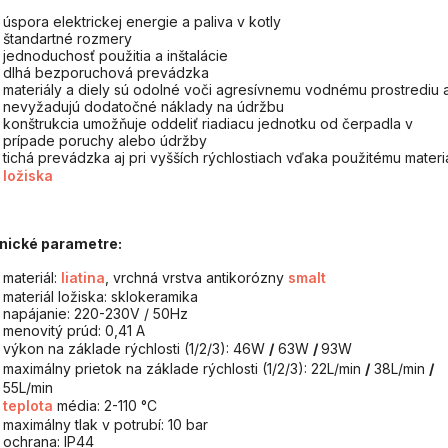
úspora elektrickej energie a paliva v kotly
štandartné rozmery
jednoduchosť použitia a inštalácie
dlhá bezporuchová prevádzka
materiály a diely sú odolné voči agresívnemu vodnému prostrediu 
nevyžadujú dodatočné náklady na údržbu
konštrukcia umožňuje oddeliť riadiacu jednotku od čerpadla v
prípade poruchy alebo údržby
tichá prevádzka aj pri vyšších rýchlostiach vďaka použitému materi
ložiska
nické parametre:
materiál:
liatina
, vrchná vrstva antikorózny
smalt
materiál ložiska: sklokeramika
napájanie: 220-230V / 50Hz
menovitý prúd: 0,41 A
výkon na základe rýchlosti (1/2/3): 46W
/
63W
/
93W
maximálny prietok na základe rýchlosti (1/2/3): 22L/min
/
38L/min
/
55L/min
teplota
média: 2-110 °C
maximálny tlak v potrubí: 10 bar
ochrana: IP44