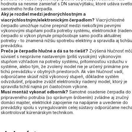
hodnota sa nesmie zamieňať s DN sania/výtlaku, ktoré udáva svetlo
samotného hrdla čerpadla.
Aký je rozdiel medzi jednorýchlostným a
viacrýchlostným/elektronickým čerpadlom?
Viacrýchlostné
čerpadlo umožňuje ručne prepnúť medzi niekoľkými pevnými
výkonovými stupňami podľa potreby systému, elektronické (riaden
čerpadlo si výkon plynule prispôsobuje samo podľa aktuálnej
potreby - to znamená nižšiu spotrebu elektriny a spravidla aj tichši
prevádzku.
Prečo je čerpadlo hlučné a dá sa to riešiť?
Zvýšená hlučnosť mô
súvisieť s nesprávne nastaveným (príliš vysokým) výkonovým
stupňom vzhľadom na potreby systému, prítomnosťou vzduchu v
systéme, alebo tým, že zvolený model nie je určený primárne pre
tichú prevádzku v obytných priestoroch. Ak vám hlučnosť vadí,
odporúčame skúsiť nižší výkonový stupeň, dôkladne systém
odvzdušniť, prípadne zvážiť elektronicky riadený model, ktorý je
spravidla tichší najmä pri čiastočnom výkone.
Musí montáž vykonať odborník?
Samotné osadenie čerpadla do
pripraveného potrubia (so správnym šróbením) zvládne aj zručný
domáci majster, elektrické zapojenie na napájanie a uvedenie do
prevádzky spolu s vyregulovaním celej sústavy odporúčame nech
skontrolovať kúrenárskym technikom.