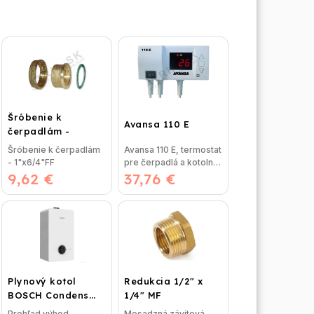
Šróbenie k
Avansa 110 E
čerpadlám -
1"x6/4"FF
Šróbenie k čerpadlám
Avansa 110 E, termostat
IVAR.SC
- 1"x6/4"FF
pre čerpadlá a kotolne
9,62 €
37,76 €
Termostat AVANSA
110-E je určený na...
Plynový kotol
Redukcia 1/2" x
BOSCH Condens
1/4" MF
GC2300iW 24 P -
Prehľad výhod -
Mosadzná závitová