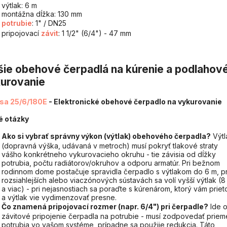
výtlak: 6 m
montážna dĺžka: 130 mm
potrubie
: 1" / DN25
pripojovací
závit
: 1 1/2" (6/4") - 47 mm
šie obehové čerpadlá na kúrenie a podlahov
urovanie
sa 25/6/180E
- Elektronické obehové čerpadlo na vykurovanie
é otázky
Ako si vybrať správny výkon (výtlak) obehového čerpadla?
Výtl
(dopravná výška, udávaná v metroch) musí pokryť tlakové straty
vášho konkrétneho vykurovacieho okruhu - tie závisia od dĺžky
potrubia, počtu radiátorov/okruhov a odporu armatúr. Pri bežnom
rodinnom dome postačuje spravidla čerpadlo s výtlakom do 6 m, pr
rozsiahlejších alebo viaczónových sústavách sa volí vyšší výtlak (8
a viac) - pri nejasnostiach sa poraďte s kúrenárom, ktorý vám priet
a výtlak vie vydimenzovať presne.
Čo znamená pripojovací rozmer (napr. 6/4") pri čerpadle?
Ide 
závitové pripojenie čerpadla na potrubie - musí zodpovedať priem
potrubia vo vašom systéme, prípadne sa použije redukcia. Táto