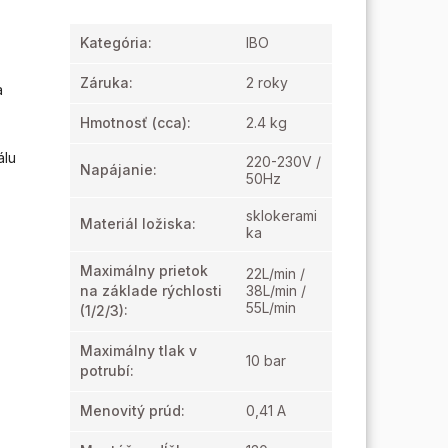
Kategória
:
IBO
Záruka
:
2 roky
a
Hmotnosť
(cca):
2.4 kg
álu
220-230V /
Napájanie
:
50Hz
sklokerami
Materiál ložiska
:
ka
Maximálny prietok
22L/min /
na základe rýchlosti
38L/min /
55L/min
(1/2/3)
:
Maximálny tlak v
10 bar
potrubí
:
Menovitý prúd
:
0,41 A