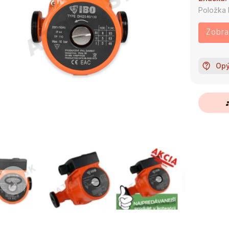
Položka
Zobraz
Opý
g