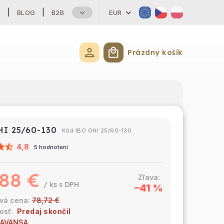
Y
BLOG
B2B
EUR
Prázdny košík
Nákupný košík
HI 25/60-130
Kód:
IBO OHI 25/60-130
4,8
5 hodnotení
88 €
/ ks
–41 %
78,72 €
Predaj skončil
AVANSA