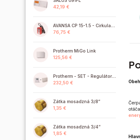
SALUS 091FL
42,19 €
AVANSA CP 15-1.5 - Cirkulačné čerpadlo TÚV pre pitnú vodu
76,75 €
Protherm MiGo Link
125,56 €
Po
Protherm - SET - Regulátor MiGo Select + brána MiGo Link
Obe
232,50 €
Zátka mosadzná 3/8“
Čerpa
1,35 €
otáča
ener
Zátka mosadzná 3/4“
1,85 €
Hlav