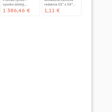
Závesný
vysoko účinný,
redukcia 1/2" x 1/4"
kondenzačný
1 386,46 €
priestorovo úsporný -
1,11 €
MF je najpoužívanejší
vykurovací kotol
intuitivne ovládaný
spoj...
LCD...