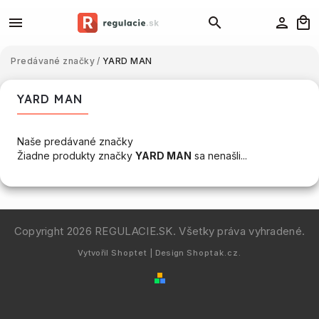
Predávané značky
/
YARD MAN
YARD MAN
Naše predávané značky
Žiadne produkty značky
YARD MAN
sa nenašli...
Copyright 2026
REGULACIE.SK
. Všetky práva vyhradené.
Vytvořil
Shoptet
| Design
Shoptak.cz.