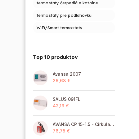
termostaty čerpadlá a kotolne
termostaty pre podlahovku
WiFi/Smart termostaty
Top 10 produktov
Avansa 2007
26,68 €
SALUS 091FL
42,19 €
AVANSA CP 15-1.5 - Cirkulačné čerpadlo TÚV pre pitnú vodu
76,75 €