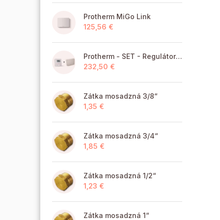
Protherm MiGo Link
125,56 €
Protherm - SET - Regulátor MiGo Select + brána MiGo Link
232,50 €
Zátka mosadzná 3/8“
1,35 €
Zátka mosadzná 3/4“
1,85 €
Zátka mosadzná 1/2“
1,23 €
Zátka mosadzná 1“