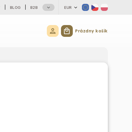
Y
BLOG
B2B
EUR
Prázdny košík
Nákupný košík