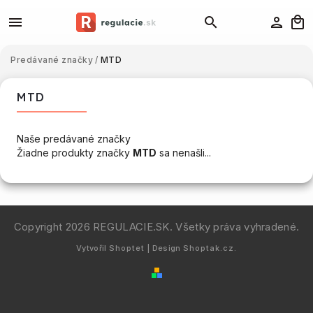
Predávané značky
/
MTD
MTD
Naše predávané značky
Žiadne produkty značky
MTD
sa nenašli...
Copyright 2026
REGULACIE.SK
. Všetky práva vyhradené.
Vytvořil
Shoptet
| Design
Shoptak.cz.