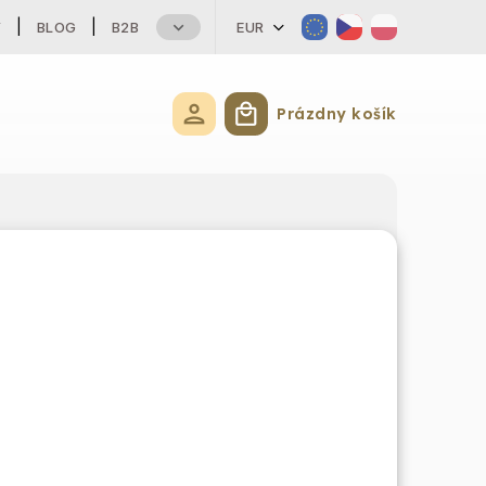
Y
BLOG
B2B
EUR
Prázdny košík
Nákupný košík