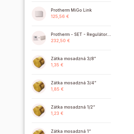
Protherm MiGo Link
125,56 €
Protherm - SET - Regulátor MiGo Select + brána MiGo Link
232,50 €
Zátka mosadzná 3/8“
1,35 €
Zátka mosadzná 3/4“
1,85 €
Zátka mosadzná 1/2“
1,23 €
Zátka mosadzná 1“