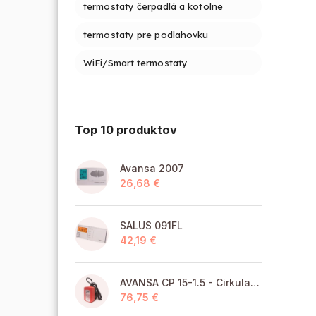
termostaty čerpadlá a kotolne
termostaty pre podlahovku
WiFi/Smart termostaty
Top 10 produktov
Avansa 2007
26,68 €
SALUS 091FL
42,19 €
AVANSA CP 15-1.5 - Cirkulačné čerpadlo TÚV pre pitnú vodu
76,75 €