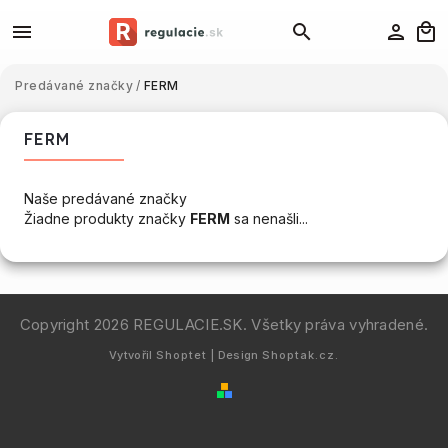
Predávané značky
/
FERM
FERM
Naše predávané značky
Žiadne produkty značky
FERM
sa nenašli...
Copyright 2026
REGULACIE.SK
. Všetky práva vyhradené.
Vytvořil
Shoptet
| Design
Shoptak.cz.