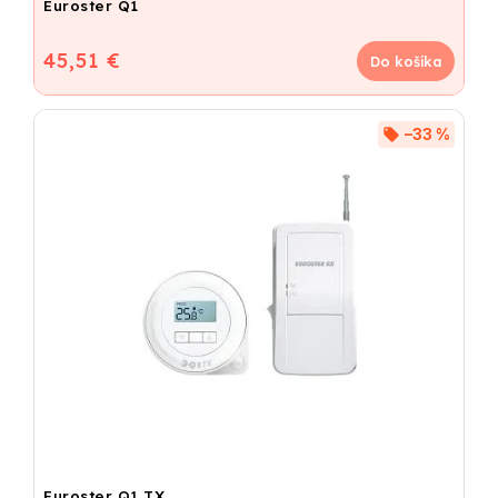
Euroster Q1
45,51 €
Do košíka
–33 %
Euroster Q1 TX