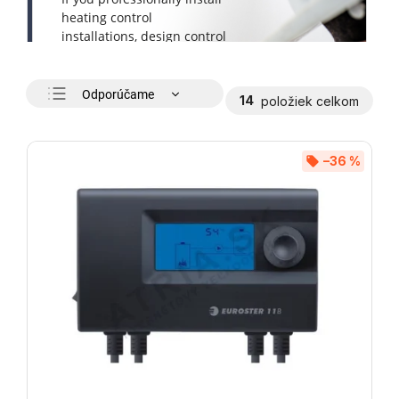
Odporúčame
14
položiek celkom
Najlacnejšie
Najdrahšie
–36 %
Najpredávanejšie
Abecedne