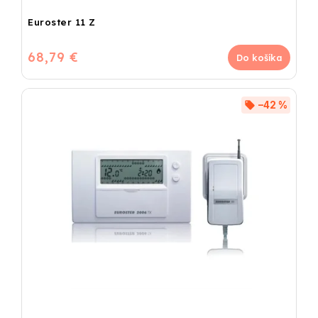
Euroster 11 Z
68,79 €
Do košíka
–42 %