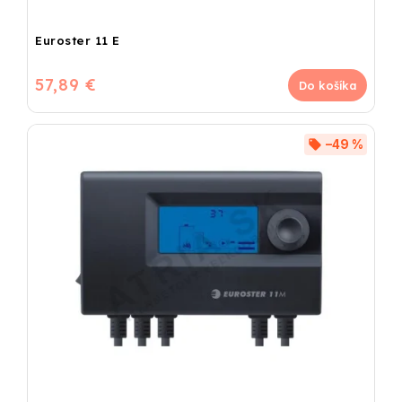
Euroster 11 E
57,89 €
Do košíka
–49 %