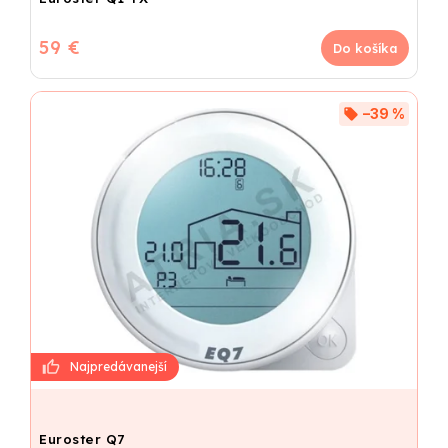
59 €
Do košíka
–39 %
Euroster Q7