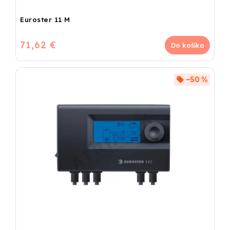
Euroster 11 M
71,62 €
Do košíka
–50 %