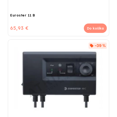
Euroster 11 B
65,93 €
Do košíka
–39 %