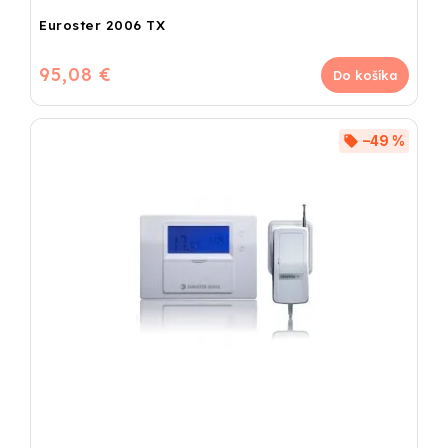
Euroster 2006 TX
95,08 €
Do košíka
–49 %