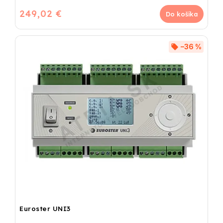
249,02 €
Do košíka
–36 %
Euroster UNI3