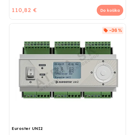
110,82 €
Do košíka
–36 %
Euroster UNI2