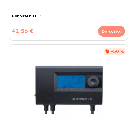
Euroster 11 C
42,56 €
Do košíka
–50 %