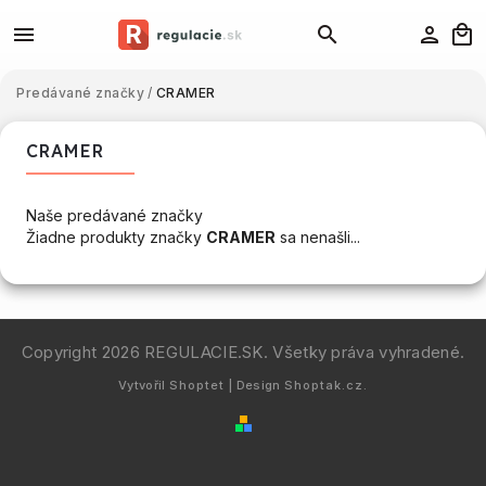
Predávané značky
/
CRAMER
CRAMER
Naše predávané značky
Žiadne produkty značky
CRAMER
sa nenašli...
Copyright 2026
REGULACIE.SK
. Všetky práva vyhradené.
Vytvořil
Shoptet
| Design
Shoptak.cz.