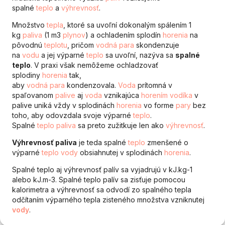
spalné
teplo
a
výhrevnosť
.
Množstvo
tepla
, ktoré sa uvoľní dokonalým spálením 1
kg
paliva
(1 m3
plynov
) a ochladením splodín
horenia
na
pôvodnú
teplotu
, pričom
vodná
para
skondenzuje
na
vodu
a jej výparné
teplo
sa uvoľní, nazýva sa
spalné
teplo
. V praxi však nemôžeme ochladzovať
splodiny
horenia
tak,
aby
vodná
para
kondenzovala.
Voda
prítomná v
spaľovanom
palive
aj
voda
vznikajúca
horením
vodíka
v
palive uniká vždy v splodinách
horenia
vo forme
pary
bez
toho, aby odovzdala svoje výparné
teplo
.
Spalné
teplo
paliva
sa preto zužitkuje len ako
výhrevnosť
.
Výhrevnosť paliva
je teda spalné
teplo
zmenšené o
výparné
teplo
vody
obsiahnutej v splodinách
horenia
.
Spalné teplo aj výhrevnosť palív sa vyjadrujú v kJ.kg-1
alebo kJ.m-3. Spalné teplo palív sa zisťuje pomocou
kalorimetra a výhrevnosť sa odvodí zo spalného tepla
odčítaním výparného tepla zisteného množstva vzniknutej
vody
.