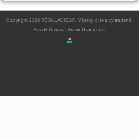
Copyright 2026
REGULACIE.SK
. Všetky práva vyhradené.
Vytvořil
Shoptet
| Design
Shoptak.cz.