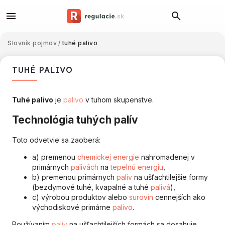
Slovník pojmov
/
tuhé palivo
TUHÉ PALIVO
Tuhé palivo
je
palivo
v tuhom skupenstve.
Technológia tuhých palív
Toto odvetvie sa zaoberá:
a) premenou
chemickej
energie
nahromadenej v
primárnych
palivách
na
tepelnú
energiu
,
b) premenou primárnych
palív
na ušľachtilejšie formy
(bezdymové tuhé, kvapalné a tuhé
palivá
),
c) výrobou produktov alebo
surovín
cennejších ako
východiskové primárne
palivo
.
Používaním
palív
na ušľachtilejších formách sa dosahuje