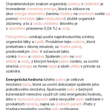
Charakteristickým znakom organickej
syntézy
v
rastlinách
je
hromadenie
chemickej
energie
, ktorá sa získava na
úkor
energie
slnečného
žiarenia.
Rastliny
na
slnečnom
svetle
sy
pomoci
chlorofylu
(ako
katalyzátora
) zložité organické
zlúčeniny, a to z
oxidu uhličitého
(ktorého je
v
atmosfére
priemerne 0,04 %) a
vody
.
Fotosyntézou
vznikajú podľa najjednoduchšej schémy
organické látky a
kyslík
. Produktom tejto
reakcie
, ktorá
prebiehala v dávnej minulosti, sú
fosílne palivá
,
predovšetkým
uhlie
. V súčasnosti takto
vzniká
drevo
a
rašelina
. Spálením
palív
na
oxid
uhličitý
a
vodu
, z ktorých kedysi
palivo
vzniklo, sa uvoľní
slnečná
energia
vo forme
tepla
a obeh
uhlíka
v prírode sa
uzatvára.
Energetická hodnota
tuhého
paliva
je celkové
množstvo
tepla
, ktoré sa uvoľní dokonalým spálením jeho
jednotkového množstva. Spaľovaním
palív
v bežných
kúreniskách nemožno využiť ich celú energetickú hodnotu,
lebo v
dymových
plynoch
uniká nevyužité
teplo
zadržané v
produktoch
horenia
, najmä vo
vodných
parách
. Preto z
hľadiska tepelného využitia
palív
rozlišujeme