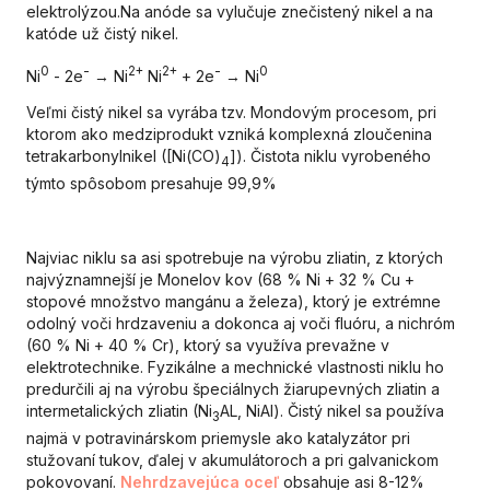
elektrolýzou.Na anóde sa vylučuje znečistený nikel a na
katóde už čistý nikel.
0
-
2+
2+
-
0
Ni
- 2e
→ Ni
Ni
+ 2e
→ Ni
Veľmi čistý nikel sa vyrába tzv. Mondovým procesom, pri
ktorom ako medziprodukt vzniká komplexná zloučenina
tetrakarbonylnikel ([Ni(CO)
]). Čistota niklu vyrobeného
4
týmto spôsobom presahuje 99,9%
Najviac niklu sa asi spotrebuje na výrobu zliatin, z ktorých
najvýznamnejší je Monelov kov (68 % Ni + 32 % Cu +
stopové množstvo mangánu a železa), ktorý je extrémne
odolný voči hrdzaveniu a dokonca aj voči fluóru, a nichróm
(60 % Ni + 40 % Cr), ktorý sa využíva prevažne v
elektrotechnike. Fyzikálne a mechnické vlastnosti niklu ho
predurčili aj na výrobu špeciálnych žiarupevných zliatin a
intermetalických zliatin (Ni
AL, NiAl). Čistý nikel sa používa
3
najmä v potravinárskom priemysle ako katalyzátor pri
stužovaní tukov, ďalej v akumulátoroch a pri galvanickom
pokovovaní.
Nehrdzavejúca oceľ
obsahuje asi 8-12%