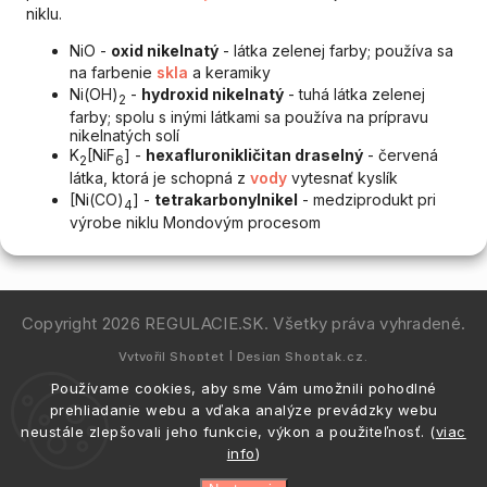
niklu.
NiO -
oxid nikelnatý
- látka zelenej farby; používa sa
na farbenie
skla
a keramiky
Ni(OH)
-
hydroxid nikelnatý
- tuhá látka zelenej
2
farby; spolu s inými látkami sa používa na prípravu
nikelnatých solí
K
[NiF
] -
hexafluronikličitan draselný
- červená
2
6
látka, ktorá je schopná z
vody
vytesnať kyslík
[Ni(CO)
] -
tetrakarbonylnikel
- medziprodukt pri
4
výrobe niklu Mondovým procesom
Copyright 2026
REGULACIE.SK
. Všetky práva vyhradené.
Vytvořil
Shoptet
| Design
Shoptak.cz.
Používame cookies, aby sme Vám umožnili pohodlné
prehliadanie webu a vďaka analýze prevádzky webu
neustále zlepšovali jeho funkcie, výkon a použiteľnosť. (
viac
info
)