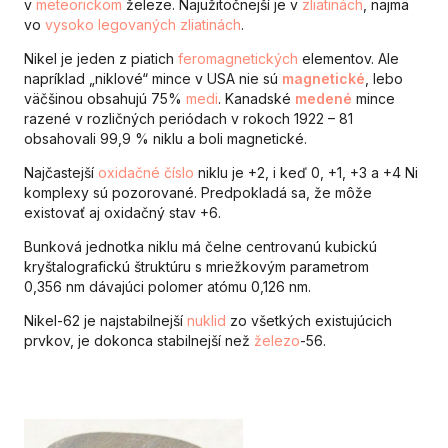
v
meteorickom
železe. Najužitočnejší je v
zliatinách
, najmä
vo
vysoko legovaných zliatinách
.
Nikel je jeden z piatich
feromagnetických
elementov. Ale
napríklad „niklové“ mince v USA nie sú
magnetické
, lebo
väčšinou obsahujú 75%
medi
. Kanadské
medené
mince
razené v rozličných periódach v rokoch 1922 – 81
obsahovali 99,9 % niklu a boli magnetické.
Najčastejší
oxidačné číslo
niklu je +2, i keď 0, +1, +3 a +4 Ni
komplexy sú pozorované. Predpokladá sa, že môže
existovať aj oxidačný stav +6.
Bunková jednotka niklu má čelne centrovanú kubickú
kryštalografickú štruktúru s mriežkovým parametrom
0,356 nm dávajúci polomer atómu 0,126 nm.
Nikel-62 je najstabilnejší
nuklid
zo všetkých existujúcich
prvkov, je dokonca stabilnejší než
železo
-56.