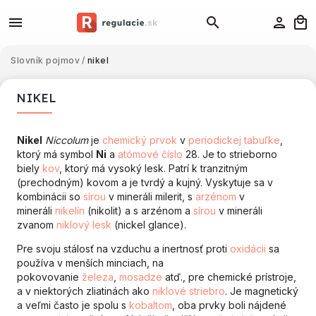
Slovník pojmov
/
nikel
NIKEL
Nikel
Niccolum
je
chemický prvok
v
periodickej tabuľke
,
ktorý má symbol
Ni
a
atómové číslo
28. Je to strieborno
biely
kov
, ktorý má vysoký lesk. Patrí k tranzitným
(prechodným) kovom a je tvrdý a kujný. Vyskytuje sa v
kombinácii so
sírou
v mineráli milerit, s
arzénom
v
mineráli
nikelín
(nikolit) a s arzénom a
sírou
v mineráli
zvanom
niklový lesk
(nickel glance).
Pre svoju stálosť na vzduchu a inertnosť proti
oxidácii
sa
používa v menších minciach, na
pokovovanie
železa
,
mosadze
atď., pre chemické prístroje,
a v niektorých zliatinách ako
niklové striebro
. Je magnetický
a veľmi často je spolu s
kobaltom
, oba prvky boli nájdené