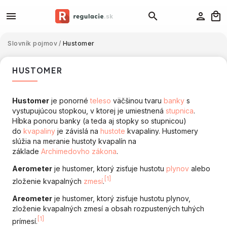
Slovník pojmov
/
Hustomer
HUSTOMER
Hustomer
je ponorné
teleso
väčšinou tvaru
banky
s
vystupujúcou stopkou, v ktorej je umiestnená
stupnica
.
Hĺbka ponoru banky (a teda aj stopky so stupnicou)
do
kvapaliny
je závislá na
hustote
kvapaliny. Hustomery
slúžia na meranie hustoty kvapalín na
základe
Archimedovho zákona
.
Aerometer
je hustomer, ktorý zisťuje hustotu
plynov
alebo
[1]
zloženie kvapalných
zmesí
.
Areometer
je hustomer, ktorý zisťuje hustotu plynov,
zloženie kvapalných zmesí a obsah rozpustených tuhých
[1]
prímesí.