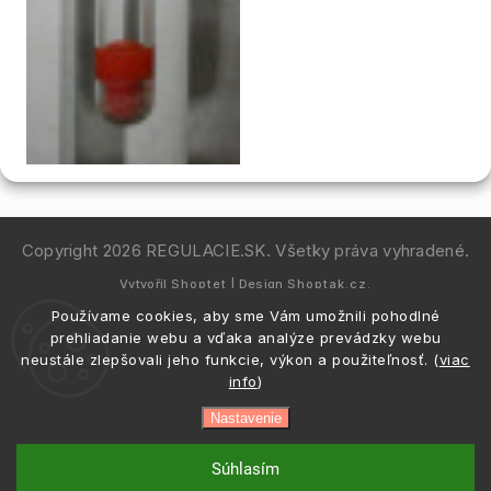
Copyright 2026
REGULACIE.SK
. Všetky práva vyhradené.
Vytvořil
Shoptet
| Design
Shoptak.cz.
Používame cookies, aby sme Vám umožnili pohodlné
prehliadanie webu a vďaka analýze prevádzky webu
neustále zlepšovali jeho funkcie, výkon a použiteľnosť. (
viac
info
)
Nastavenie
Súhlasím