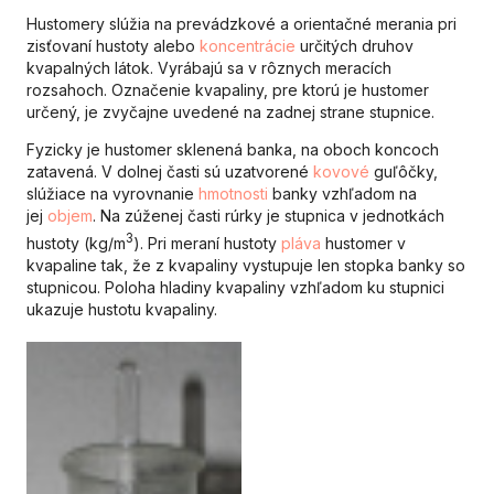
Hustomery slúžia na prevádzkové a orientačné merania pri
zisťovaní hustoty alebo
koncentrácie
určitých druhov
kvapalných látok. Vyrábajú sa v rôznych meracích
rozsahoch. Označenie kvapaliny, pre ktorú je hustomer
určený, je zvyčajne uvedené na zadnej strane stupnice.
Fyzicky je hustomer sklenená banka, na oboch koncoch
zatavená. V dolnej časti sú uzatvorené
kovové
guľôčky,
slúžiace na vyrovnanie
hmotnosti
banky vzhľadom na
jej
objem
. Na zúženej časti rúrky je stupnica v jednotkách
3
hustoty (kg/m
). Pri meraní hustoty
pláva
hustomer v
kvapaline tak, že z kvapaliny vystupuje len stopka banky so
stupnicou. Poloha hladiny kvapaliny vzhľadom ku stupnici
ukazuje hustotu kvapaliny.