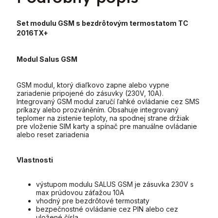
Set modulu GSM s bezdrôtovým termostatom TC
2016TX+
Modul Salus GSM
GSM modul, ktorý diaľkovo zapne alebo vypne
zariadenie pripojené do zásuvky (230V, 10A).
Integrovaný GSM modul zaručí ľahké ovládanie cez SMS
príkazy alebo prozváněním. Obsahuje integrovaný
teplomer na zistenie teploty, na spodnej strane držiak
pre vloženie SIM karty a spínač pre manuálne ovládanie
alebo reset zariadenia
Vlastnosti
výstupom modulu SALUS GSM je zásuvka 230V s
max prúdovou záťažou 10A
vhodný pre bezdrôtové termostaty
bezpečnostné ovládanie cez PIN alebo cez
uložené čísla