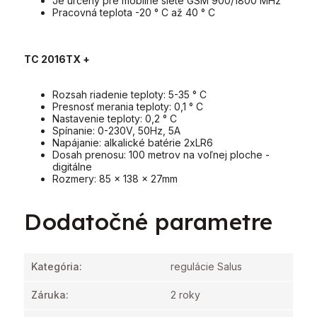
Je určený pre mobilné siete GSM 900/1800 MHz
Pracovná teplota -20 ° C až 40 ° C
TC 2016TX +
Rozsah riadenie teploty: 5-35 ° C
Presnosť merania teploty: 0,1 ° C
Nastavenie teploty: 0,2 ° C
Spínanie: 0-230V, 50Hz, 5A
Napájanie: alkalické batérie 2xLR6
Dosah prenosu: 100 metrov na voľnej ploche -
digitálne
Rozmery: 85 x 138 x 27mm
Dodatočné parametre
Kategória
:
regulácie Salus
Záruka
:
2 roky