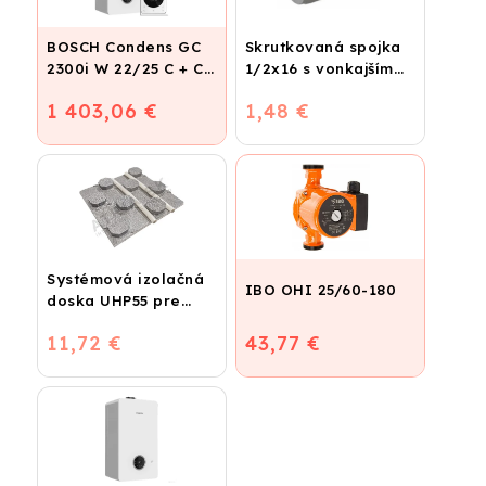
BOSCH Condens GC
Skrutkovaná spojka
2300i W 22/25 C + CR
1/2x16 s vonkajším
120
závitom
1 403,06 €
1,48 €
Systémová izolačná
IBO OHI 25/60-180
doska UHP55 pre
podlahové kúrenie
11,72 €
43,77 €
(STIROTERMAL
BASIC)