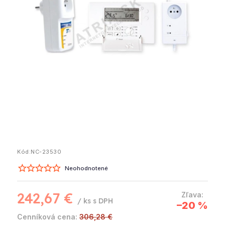
Kód:
NC-23530
Neohodnotené
242,67 €
/ ks
–20 %
306,28 €