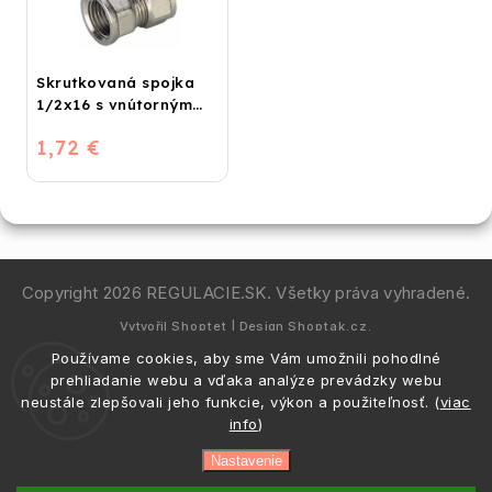
Skrutkovaná spojka
1/2x16 s vnútorným
závitom
1,72 €
Copyright 2026
REGULACIE.SK
. Všetky práva vyhradené.
Vytvořil
Shoptet
| Design
Shoptak.cz.
Používame cookies, aby sme Vám umožnili pohodlné
prehliadanie webu a vďaka analýze prevádzky webu
neustále zlepšovali jeho funkcie, výkon a použiteľnosť. (
viac
info
)
Nastavenie