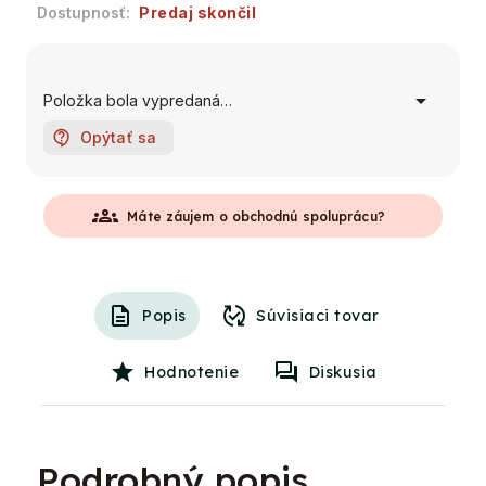
Predaj skončil
Položka bola vypredaná…
Opýtať sa
groups
Máte záujem o obchodnú spoluprácu?
Popis
Súvisiaci tovar
Hodnotenie
Diskusia
Podrobný popis