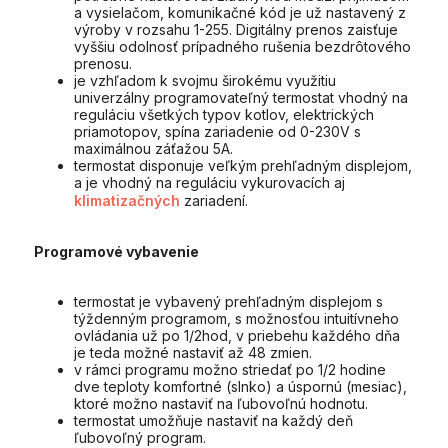
a vysielačom, komunikačné kód je už nastavený z
výroby v rozsahu 1-255. Digitálny prenos zaisťuje
vyššiu odolnosť prípadného rušenia bezdrôtového
prenosu.
je vzhľadom k svojmu širokému využitiu
univerzálny programovateľný termostat vhodný na
reguláciu všetkých typov kotlov, elektrických
priamotopov, spína zariadenie od 0-230V s
maximálnou záťažou 5A.
termostat disponuje veľkým prehľadným displejom,
a je vhodný na reguláciu vykurovacích aj
klimatizačných
zariadení.
Programové vybavenie
termostat je vybavený prehľadným displejom s
týždenným programom, s možnosťou intuitívneho
ovládania už po 1/2hod, v priebehu každého dňa
je teda možné nastaviť až 48 zmien.
v rámci programu možno striedať po 1/2 hodine
dve teploty komfortné (slnko) a úspornú (mesiac),
ktoré možno nastaviť na ľubovoľnú hodnotu.
termostat umožňuje nastaviť na každý deň
ľubovoľný program.