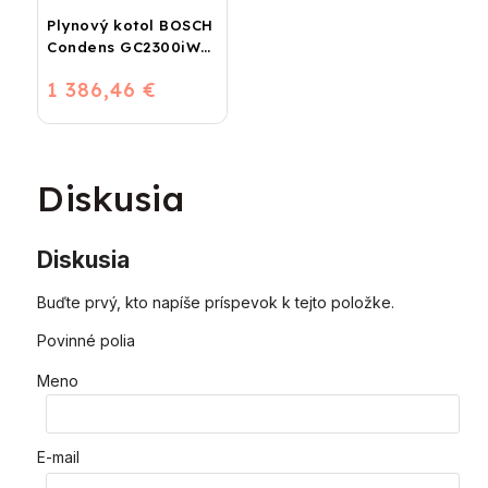
Plynový kotol BOSCH
Condens GC2300iW
24 P - Závesný
1 386,46 €
kondenzačný
vykurovací kotol
Diskusia
Diskusia
Buďte prvý, kto napíše príspevok k tejto položke.
Povinné polia
Meno
E-mail