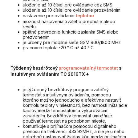
uloženie až 10 čísiel pre ovládanie cez SMS
uloženie až 10 čísiel pre ovládanie prozváněním
nastavenie pre ovládanie
teplotou
možnosť nastavenia trvalého prepnutie alebo
resetu
spätné potvrdenie funkcie zaslaním SMS alebo
prezvonením
je určený pre mobilné siete GSM 900/1800 MHz
pracovná teplota -20 ° C až 40 ° C
Týždenný bezdrôtový
programovateľný
termostat
s
intuitívnym ovládaním TC 2016TX +
je týždenný bezdrôtový programovateľný
termostat s intuitívnym ovládaním, pomocou
ktorého možno jednoducho a efektívne nastaviť
kontrolu teploty v miestnosti, bez nutnosti inštalácie
káblov medzi termostatom a vykurovacím
zariadením. Bezdrôtový termostat umožňuje
používať termostat na potrebnom mieste.
komunikuje s prijímačom pomocou digitálneho
prenosu na frekvencii 433.92MHz, a nie je u neho
potrebné nastavovať žiadny kód medzi prijímačom