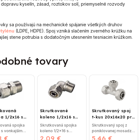
dopravu kyselín, zásad, roztokov solí, priemyselné rozvody
vky sa používajú na mechanické spájanie všetkých druhov
etylénu
(LDPE, HDPE). Spoj vzniká slačením zverného krúžku na
jšej stene potrubia s dodatočným utesnením tesniacim krúžkom.
dobné tovary
tkovaná
Skrutkované
Skrutkovaný spoj
a 1/2x16 s
koleno 1/2x16 s
t-kus 20x16x20 pre
ajším závitom
vonkajším závitom
plastohliník
kovaná spojka
Skrutkovaná spojka
Skrutkovaný spoj z
 s vonkajším
koleno 1/2x16 s
poniklovanej mosadze
8 €
m bez nutnosti
2,09 €
vonkajším závitom bez
5,46 €
T-kus 20x16x20 bez