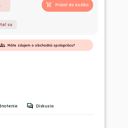
Pridať do košíka
tať sa
roups
Máte záujem o obchodnú spoluprácu?
dnotenie
Diskusia