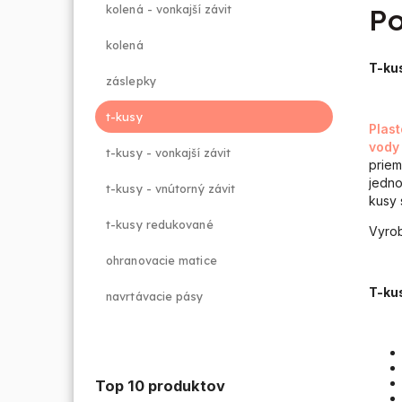
kolená - vonkajší závit
Po
kolená
T-ku
záslepky
t-kusy
Plas
vody
t-kusy - vonkajší závit
priem
jedno
t-kusy - vnútorný závit
kusy 
t-kusy redukované
Vyrob
ohranovacie matice
T-ku
navrtávacie pásy
Top 10 produktov