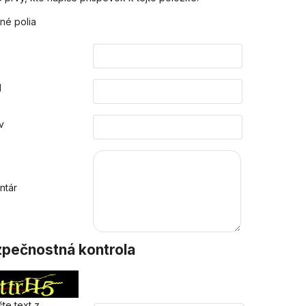
né polia
o
l
v
ntár
pečnostná kontrola
te text z