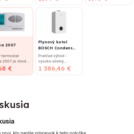
ia,...
nutnosti lisovania,...
nutnosti...
Plynový kotol
sa 2007
BOSCH Condens
GC2300iW 24 P -
 termostat
Prehľad výhod -
Závesný
a 2007 je vhodný
vysoko účinný,
kondenzačný
68 €
uláciu väčšiny
1 386,46 €
priestorovo úsporný -
vykurovací kotol
. Termostat je...
intuitivne ovládaný
LCD...
skusia
kusia
 prvý, kto napíše príspevok k tejto položke.