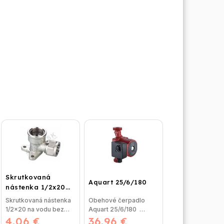
Skrutkovaná
Aquart 25/6/180
nástenka 1/2x20
na vodu
Skrutkovaná nástenka
Obehové čerpadlo
1/2x20 na vodu bez
Aquart 25/6/180
4,06 €
nutnosti lisovania,
36,96 €
Obehové čerpadlo