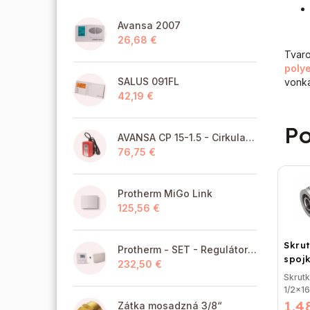
Avansa 2007
26,68 €
Tvaro
poly
SALUS 091FL
vonka
42,19 €
Po
AVANSA CP 15-1.5 - Cirkulačné čerpadlo TÚV pre pitnú vodu
76,75 €
Protherm MiGo Link
125,56 €
Skru
Protherm - SET - Regulátor MiGo Select + brána MiGo Link
spojk
232,50 €
vonk
Skrut
1/2x16
1,4
závito
Zátka mosadzná 3/8“