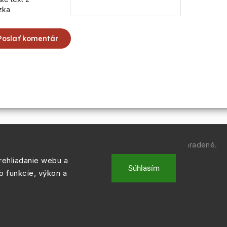
zka
Poslať komentár
Copyright 2026
REGULACIE.SK
. Všetky práva vyhradené.
ehliadanie webu a
Vytvořil
Shoptet
| Design
Shoptak.cz.
Súhlasím
o funkcie, výkon a