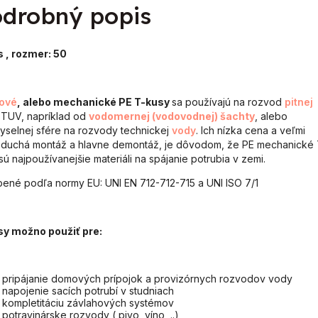
drobný popis
s
, rozmer: 50
tové
, alebo mechanické PE T-kusy
sa používajú na rozvod
pitnej
TUV, napríklad od
vodomernej (vodovodnej) šachty
, alebo
yselnej sfére na rozvody technickej
vody
. Ich nízka cena a veľmi
duchá montáž a hlavne demontáž, je dôvodom, že PE mechanické 
sú najpoužívanejšie materiáli na spájanie potrubia v zemi.
ené podľa normy EU: UNI EN 712-712-715 a UNI ISO 7/1
sy možno použiť pre:
pripájanie domových prípojok a provizórnych rozvodov vody
napojenie sacích potrubí v studniach
kompletitáciu závlahových systémov
potravinárske rozvody ( pivo, víno, ..)