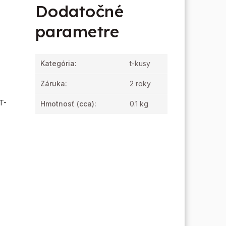
Dodatočné
parametre
Kategória
:
t-kusy
Záruka
:
2 roky
T-
Hmotnosť
(cca):
0.1 kg