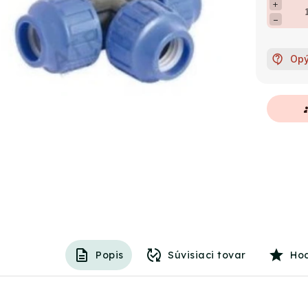
+
−
Opý
g
Popis
Súvisiaci tovar
Ho