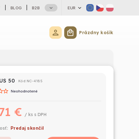
Y
BLOG
B2B
EUR
Prázdny košík
Nákupný košík
US 50
Kód:
NC-4185
Neohodnotené
71 €
/ ks
Predaj skončil