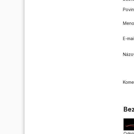
Povin
Men
E-mai
Názo
Kome
Bez
Odpíš