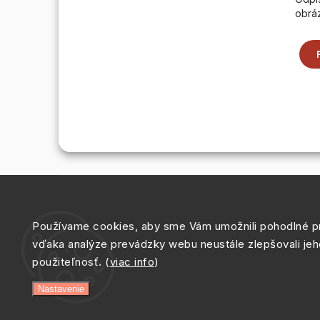
obrá
Používame cookies, aby sme Vám umožnili pohodlné pr
vďaka analýze prevádzky webu neustále zlepšovali jeh
použiteľnosť. (
viac info
)
Nastavenie