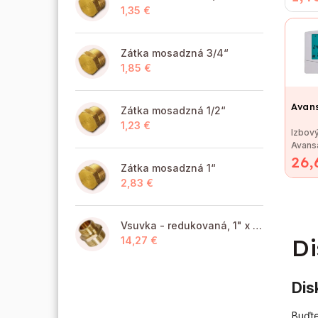
lisovan
1,35 €
Zátka mosadzná 3/4“
1,85 €
Avan
Zátka mosadzná 1/2“
1,23 €
Izbový
Avans
26,
na reg
Zátka mosadzná 1“
kotlov
2,83 €
Vsuvka - redukovaná, 1" x 6/4" MM
Di
14,27 €
Dis
Buďte