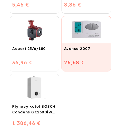
5,46 €
8,86 €
Aquart 25/6/180
Avansa 2007
36,96 €
26,68 €
Plynový kotol BOSCH
Condens GC2300iW
24 P - Závesný
1 386,46 €
kondenzačný