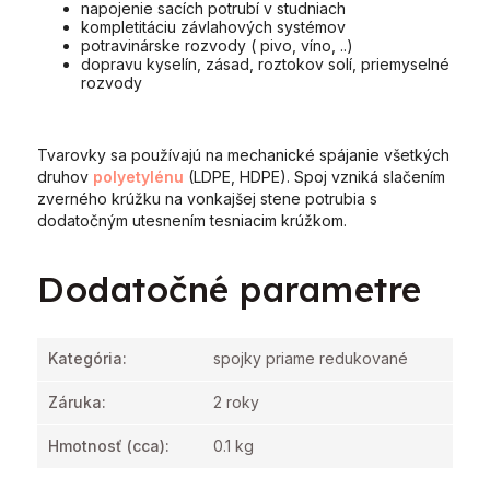
napojenie sacích potrubí v studniach
kompletitáciu závlahových systémov
potravinárske rozvody ( pivo, víno, ..)
dopravu kyselín, zásad, roztokov solí, priemyselné
rozvody
Tvarovky sa používajú na mechanické spájanie všetkých
druhov
polyetylénu
(LDPE, HDPE). Spoj vzniká slačením
zverného krúžku na vonkajšej stene potrubia s
dodatočným utesnením tesniacim krúžkom.
Dodatočné parametre
Kategória
:
spojky priame redukované
Záruka
:
2 roky
Hmotnosť
(cca):
0.1 kg