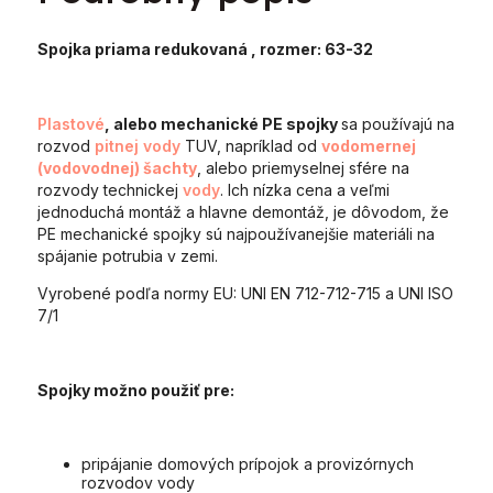
Spojka priama redukovaná
, rozmer: 63-32
Plastové
, alebo mechanické PE spojky
sa používajú na
rozvod
pitnej vody
TUV, napríklad od
vodomernej
(vodovodnej) šachty
, alebo priemyselnej sfére na
rozvody technickej
vody
. Ich nízka cena a veľmi
jednoduchá montáž a hlavne demontáž, je dôvodom, že
PE mechanické spojky sú najpoužívanejšie materiáli na
spájanie potrubia v zemi.
Vyrobené podľa normy EU: UNI EN 712-712-715 a UNI ISO
7/1
Spojky možno použiť pre:
pripájanie domových prípojok a provizórnych
rozvodov vody