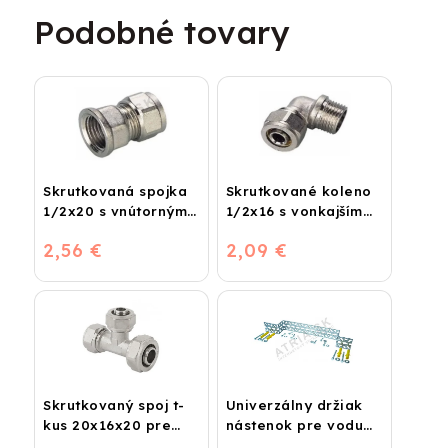
Podobné tovary
Skrutkovaná spojka
Skrutkované koleno
1/2x20 s vnútorným
1/2x16 s vonkajším
závitom
závitom
2,56 €
2,09 €
Skrutkovaný spoj t-
Univerzálny držiak
kus 20x16x20 pre
nástenok pre vodu
plastohliník
dvojitý