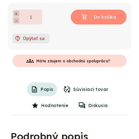
+
−
Opýtať sa
groups
Máte záujem o obchodnú spoluprácu?
Popis
Súvisiaci tovar
Hodnotenie
Diskusia
Podrobný popis