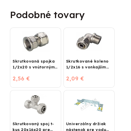
Podobné tovary
Skrutkovaná spojka
Skrutkované koleno
1/2x20 s vnútorným
1/2x16 s vonkajším
závitom
závitom
2,56 €
2,09 €
Skrutkovaný spoj t-
Univerzálny držiak
kus 20x16x20 pre
nástenok pre vodu