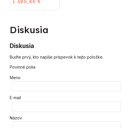
1 386,46 €
kondenzačný
vykurovací kotol
Diskusia
Diskusia
Buďte prvý, kto napíše príspevok k tejto položke.
Povinné polia
Meno
E-mail
Názov