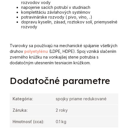
rozvodov vody
napojenie sacích potrubí v studniach
kompletitáciu závlahových systémov
potravinárske rozvody ( pivo, víno, ..)
dopravu kyselín, zásad, roztokov solí, priemyselné
rozvody
Tvarovky sa používajú na mechanické spájanie všetkých
druhov
polyetylénu
(LDPE, HDPE). Spoj vzniká slačením
zverného krúžku na vonkajšej stene potrubia s
dodatočným utesnením tesniacim krúžkom.
Dodatočné parametre
Kategória
:
spojky priame redukované
Záruka
:
2 roky
Hmotnosť
(cca):
0.1 kg