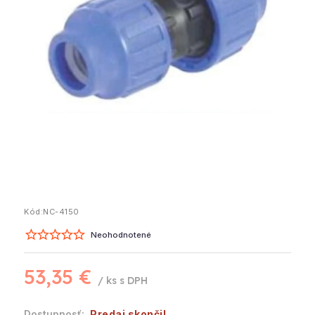
Kód:
NC-4150
Neohodnotené
53,35 €
/ ks
Predaj skončil