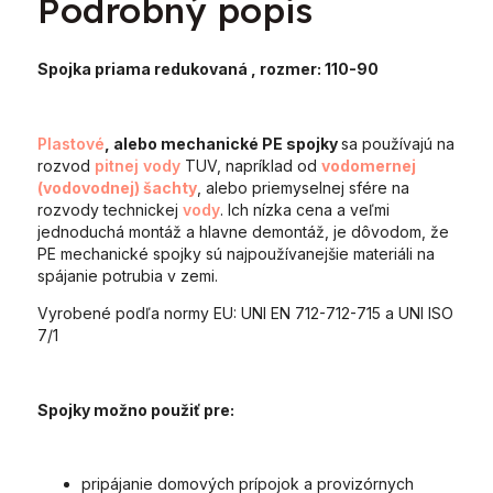
Podrobný popis
Spojka priama redukovaná
, rozmer: 110-90
Plastové
, alebo mechanické PE spojky
sa používajú na
rozvod
pitnej vody
TUV, napríklad od
vodomernej
(vodovodnej) šachty
, alebo priemyselnej sfére na
rozvody technickej
vody
. Ich nízka cena a veľmi
jednoduchá montáž a hlavne demontáž, je dôvodom, že
PE mechanické spojky sú najpoužívanejšie materiáli na
spájanie potrubia v zemi.
Vyrobené podľa normy EU: UNI EN 712-712-715 a UNI ISO
7/1
Spojky možno použiť pre:
pripájanie domových prípojok a provizórnych