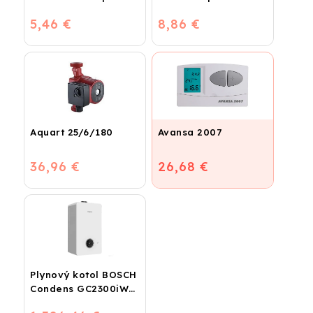
plastohliník
dvojitý
5,46 €
8,86 €
Aquart 25/6/180
Avansa 2007
36,96 €
26,68 €
Plynový kotol BOSCH
Condens GC2300iW
24 P - Závesný