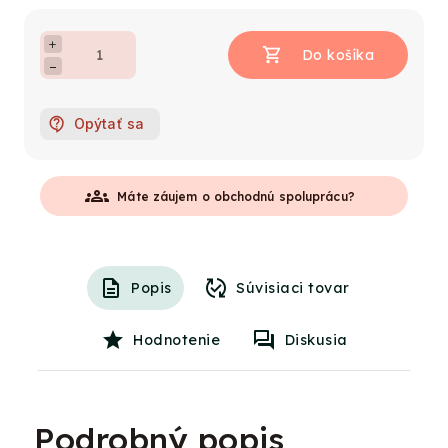
+
−
Opýtať sa
groups
Máte záujem o obchodnú spoluprácu?
Popis
Súvisiaci tovar
Hodnotenie
Diskusia
Podrobný popis