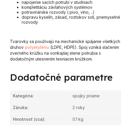
napojenie sacích potrubí v studniach
kompletitáciu závlahových systémov
potravinárske rozvody ( pivo, víno, ..)
dopravu kyselín, zásad, roztokov solí, priemyselné
rozvody
Tvarovky sa používajú na mechanické spájanie všetkých
druhov
polyetylénu
(LDPE, HDPE). Spoj vzniká slačením
zverného krúžku na vonkajšej stene potrubia s
dodatočným utesnením tesniacim krúžkom.
Dodatočné parametre
Kategória
:
spojky priame
Záruka
:
2 roky
Hmotnosť
(cca):
0.1 kg