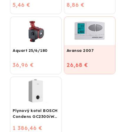
5,46 €
8,86 €
Aquart 25/6/180
Avansa 2007
36,96 €
26,68 €
Plynový kotol BOSCH
Condens GC2300iW
24 P - Závesný
1 386,46 €
kondenzačný