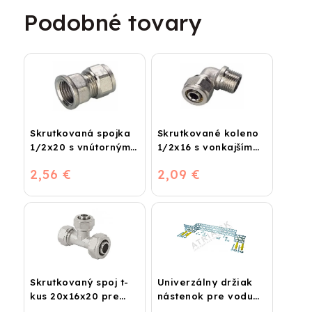
Podobné tovary
Skrutkovaná spojka
Skrutkované koleno
1/2x20 s vnútorným
1/2x16 s vonkajším
závitom
závitom
2,56 €
2,09 €
Skrutkovaný spoj t-
Univerzálny držiak
kus 20x16x20 pre
nástenok pre vodu
plastohliník
dvojitý