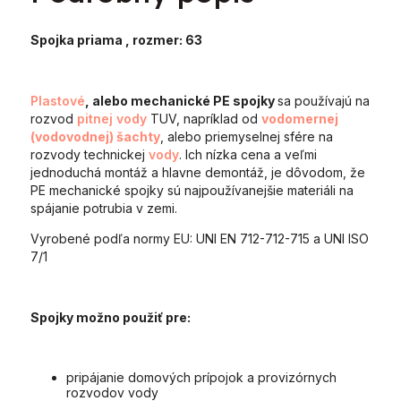
Spojka priama
, rozmer: 63
Plastové
, alebo mechanické PE spojky
sa používajú na
rozvod
pitnej vody
TUV, napríklad od
vodomernej
(vodovodnej) šachty
, alebo priemyselnej sfére na
rozvody technickej
vody
. Ich nízka cena a veľmi
jednoduchá montáž a hlavne demontáž, je dôvodom, že
PE mechanické spojky sú najpoužívanejšie materiáli na
spájanie potrubia v zemi.
Vyrobené podľa normy EU: UNI EN 712-712-715 a UNI ISO
7/1
Spojky možno použiť pre:
pripájanie domových prípojok a provizórnych
rozvodov vody